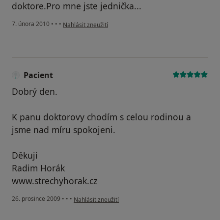
doktore.Pro mne jste jednička...
podle názoru uživatele Pacient
7. února 2010
•
•
•
Nahlásit zneužití
Pacient
Dobrý den.
K panu doktorovy chodím s celou rodinou a
jsme nad míru spokojeni.
Děkuji
Radim Horák
www.strechyhorak.cz
podle názoru uživatele Pacient
26. prosince 2009
•
•
•
Nahlásit zneužití