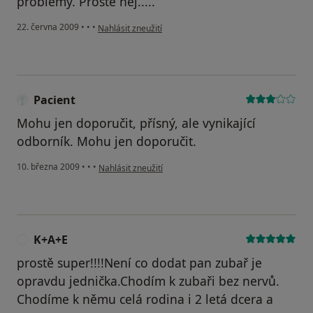
problémy. Prostě nej.....
podle názoru uživatele Aleš
22. června 2009
•
•
•
Nahlásit zneužití
Pacient
Mohu jen doporučit, přísný, ale vynikající
odborník. Mohu jen doporučit.
podle názoru uživatele Pacient
10. března 2009
•
•
•
Nahlásit zneužití
K+A+E
K
prostě super!!!!Není co dodat pan zubař je
opravdu jednička.Chodím k zubaři bez nervů.
Chodíme k němu celá rodina i 2 letá dcera a