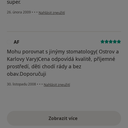
super.
podle názoru uživatele K+A+E
26. února 2009
•
•
•
Nahlásit zneužití
AF
A
Mohu porovnat s jinýmy stomatology( Ostrov a
Karlovy Vary)Cena odpovídá kvalitě, příjemné
prostředí, děti chodí rády a bez
obav.Doporučuji
podle názoru uživatele AF
30. listopadu 2008
•
•
•
Nahlásit zneužití
Zobrazit více
výše uvedené názory