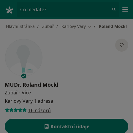
Hla
Co hledáte?
Hlavní Stránka
Zubař
Karlovy Vary
Roland Möckl
Změna města
MUDr.
Roland Möckl
o specializacích
Zubař
·
Více
Karlovy Vary
1 adresa
16 názorů
Kontaktní údaje