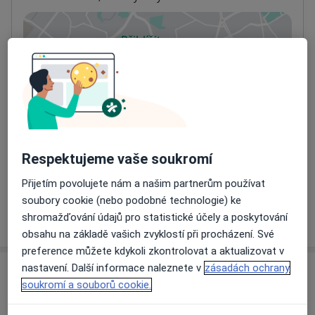
Přiblížit mapu
se otevře v nové záložce
Dostupnost
Na této adrese online kalendář není aktivní
Co mám v takové situaci udělat?
Způsoby platby (soukromé návštěvy)
Respektujeme vaše soukromí
Na teto adrese lékař přijímá pacienty na pojišťovnu
Detaily
Přijetím povolujete nám a našim partnerům používat
soubory cookie (nebo podobné technologie) ke
Více
shromažďování údajů pro statistické účely a poskytování
o adrese
obsahu na základě vašich zvyklostí při procházení. Své
preference můžete kdykoli zkontrolovat a aktualizovat v
nastavení. Další informace naleznete v
zásadách ochrany
Názory
soukromí a souborů cookie.
Přidejte svůj názor