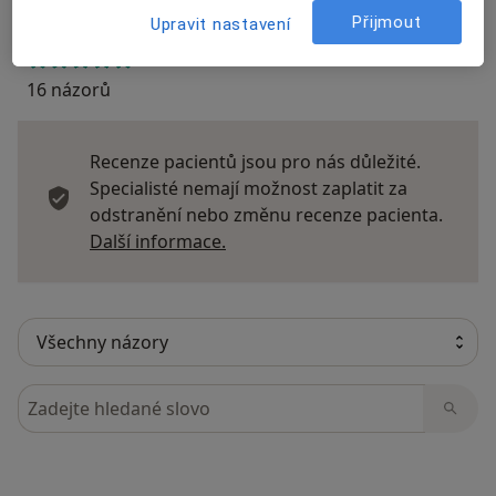
Přijmout
Upravit nastavení
16 názorů
Recenze pacientů jsou pro nás důležité.
Specialisté nemají možnost zaplatit za
odstranění nebo změnu recenze pacienta.
Další informace o názorech
Další informace.
Hledejte v názorech