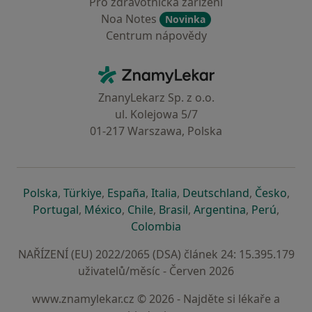
Pro zdravotnická zařízení
Noa Notes
Novinka
Centrum nápovědy
Kontakt
ZnamyLekar - Hlavní stránka
ZnanyLekarz Sp. z o.o.
ul. Kolejowa 5/7
01-217 Warszawa, Polska
se otevře v nové záložce
se otevře v nové záložce
se otevře v nové záložce
se otevře v nové záložce
se otevře v 
se o
Polska
,
Türkiye
,
España
,
Italia
,
Deutschland
,
Česko
,
se otevře v nové záložce
se otevře v nové záložce
se otevře v nové záložce
se otevře v nové záložc
se otevře v 
se ote
Portugal
,
México
,
Chile
,
Brasil
,
Argentina
,
Perú
,
se otevře v nové záložce
Colombia
NAŘÍZENÍ (EU) 2022/2065 (DSA) článek 24: 15.395.179
uživatelů/měsíc - Červen 2026
www.znamylekar.cz © 2026 - Najděte si lékaře a