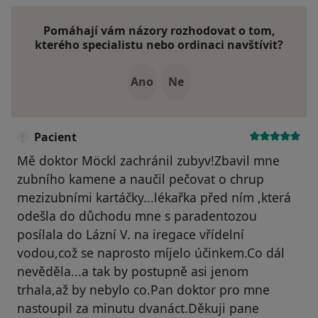
Pomáhají vám názory rozhodovat o tom,
kterého specialistu nebo ordinaci navštívit?
Ano
Ne
Pacient
Mě doktor Möckl zachránil zubyv!Zbavil mne
zubního kamene a naučil pečovat o chrup
mezizubními kartáčky...lékařka před ním ,která
odešla do důchodu mne s paradentozou
posílala do Lázní V. na iregace vřídelní
vodou,což se naprosto míjelo účinkem.Co dál
nevěděla...a tak by postupně asi jenom
trhala,až by nebylo co.Pan doktor pro mne
nastoupil za minutu dvanáct.Děkuji pane