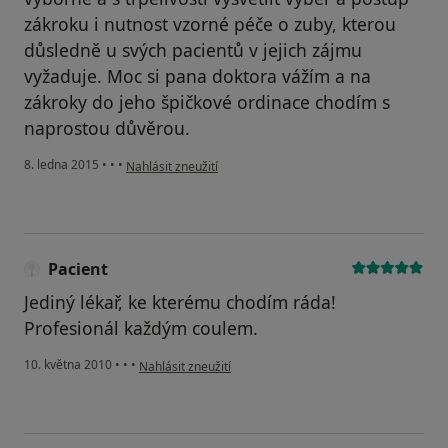
zákroku i nutnost vzorné péče o zuby, kterou
důsledně u svých pacientů v jejich zájmu
vyžaduje. Moc si pana doktora vážím a na
zákroky do jeho špičkové ordinace chodím s
naprostou důvěrou.
podle názoru uživatele Váš účet byl odstraněn
8. ledna 2015
•
•
•
Nahlásit zneužití
Pacient
Jediný lékař, ke kterému chodím ráda!
Profesionál každým coulem.
podle názoru uživatele Pacient
10. května 2010
•
•
•
Nahlásit zneužití