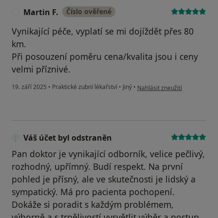
Martin F.
Číslo ověřené
M
Vynikající péče, vyplatí se mi dojíždět přes 80
km.
Při posouzení poměru cena/kvalita jsou i ceny
velmi příznivé.
podle názoru uživatele Martin 
19. září 2025
•
Praktické zubní lékařství
•
Jiný
•
Nahlásit zneužití
Váš účet byl odstraněn
Pan doktor je vynikající odborník, velice pečlivý,
rozhodný, upřímný. Budí respekt. Na první
pohled je přísný, ale ve skutečnosti je lidský a
sympatický. Má pro pacienta pochopení.
Dokáže si poradit s každým problémem,
výborně a s trpělivostí vysvětlit výběr a postup