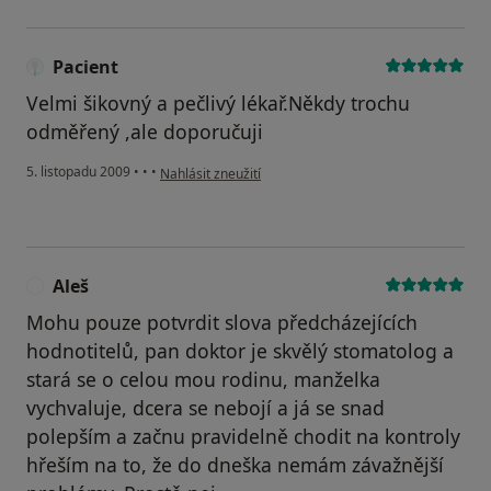
Pacient
Velmi šikovný a pečlivý lékař.Někdy trochu
odměřený ,ale doporučuji
podle názoru uživatele Pacient
5. listopadu 2009
•
•
•
Nahlásit zneužití
Aleš
A
Mohu pouze potvrdit slova předcházejících
hodnotitelů, pan doktor je skvělý stomatolog a
stará se o celou mou rodinu, manželka
vychvaluje, dcera se nebojí a já se snad
polepším a začnu pravidelně chodit na kontroly
hřeším na to, že do dneška nemám závažnější