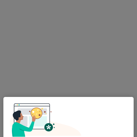
Stomatologická ambulance
Tento specialista nenabízí online rezervaci termínu na této adrese.
Rezervovat termín
K dispozici jsou specialisté
Tito specialisté se nacházejí mimo Karlovy Vary,
karlovarský, v oblastech blízkých vašemu
vyhledávání.