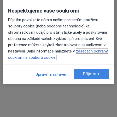
lékař Julie Klírová
·
Více
Zubař
Respektujeme vaše soukromí
129 názorů
Přijetím povolujete nám a našim partnerům používat
Žlutická 9, Plzeň
•
Mapa
soubory cookie (nebo podobné technologie) ke
White Smile Dental Clinic
shromažďování údajů pro statistické účely a poskytování
Ošetření kazu/plomba
od 1 000 kč
obsahu na základě vašich zvyklostí při procházení. Své
preference můžete kdykoli zkontrolovat a aktualizovat v
Tento specialista nenabízí online rezervaci termínu na této adrese.
nastavení. Další informace naleznete v
zásadách ochrany
soukromí a souborů cookie.
Rezervovat termín
Přijmout
Upravit nastavení