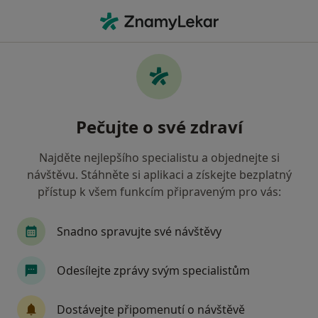
Hla
Zubař • Karlovy Vary, karlovarský
Filtry
• 1
Mapa
Doporučení zubaři s Oborová zdravotní
Pečujte o své zdraví
pojišťovna Karlovy Vary
Jak řadíme výsledky vyhledávání?
Najděte nejlepšího specialistu a objednejte si
návštěvu. Stáhněte si aplikaci a získejte bezplatný
přístup k všem funkcím připraveným pro vás:
Snadno spravujte své návštěvy
Odesílejte zprávy svým specialistům
MUDr. Jana Suttrová
Dostávejte připomenutí o návštěvě
Zubař