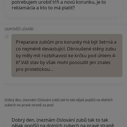
potrebujem urobiť tŕň a novú korunku, je to
reklamácia a kto to má platiť?
ODPOVĚĎ LÉKAŘE:
Preparace zubům pro korunky má být šetrná a
co nejméně devastující. Obroušené stěny zubu
by měly mít rozbíhavost ke krčku pod úhlem 4-
6°.Váš stav by však mohl posoudit jen znalec
pro protetickou…
Dobrý den, (neznám číslování zubů tak to tak nějak popíši) na dolních
zubech na pravé straně za posl
Dobrý den, (neznám číslování zubů tak to tak
nějak popíši) na dolních zubech na pravé straně