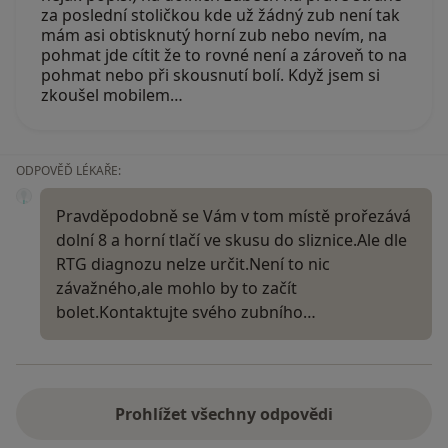
za poslední stoličkou kde už žádný zub není tak
mám asi obtisknutý horní zub nebo nevím, na
pohmat jde cítit že to rovné není a zároveň to na
pohmat nebo při skousnutí bolí. Když jsem si
zkoušel mobilem…
ODPOVĚĎ LÉKAŘE:
Pravděpodobně se Vám v tom místě prořezává
dolní 8 a horní tlačí ve skusu do sliznice.Ale dle
RTG diagnozu nelze určit.Není to nic
závažného,ale mohlo by to začít
bolet.Kontaktujte svého zubního…
Prohlížet všechny odpovědi