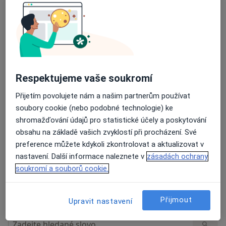
Názory
Přidejte svůj názor
Respektujeme vaše soukromí
26 názorů
Přijetím povolujete nám a našim partnerům používat
soubory cookie (nebo podobné technologie) ke
Recenze pacientů jsou pro nás důležité.
shromažďování údajů pro statistické účely a poskytování
Specialisté nemají možnost zaplatit za
obsahu na základě vašich zvyklostí při procházení. Své
odstranění nebo změnu recenze pacienta.
preference můžete kdykoli zkontrolovat a aktualizovat v
Další informace o názorech
Další informace.
nastavení. Další informace naleznete v
zásadách ochrany
soukromí a souborů cookie.
Přijmout
Upravit nastavení
Hledejte v názorech