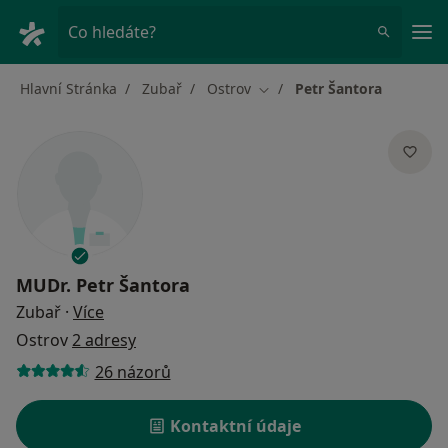
Hla
Co hledáte?
Hlavní Stránka
Zubař
Ostrov
Petr Šantora
Změna města
MUDr.
Petr Šantora
o specializacích
Zubař
·
Více
Ostrov
2 adresy
26 názorů
Kontaktní údaje