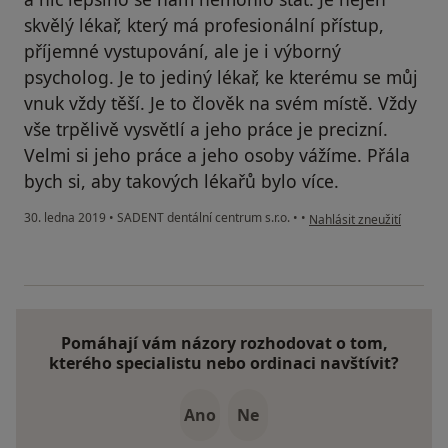
skvělý lékař, který má profesionální přístup,
příjemné vystupování, ale je i výborný
psycholog. Je to jediný lékař, ke kterému se můj
vnuk vždy těší. Je to člověk na svém místě. Vždy
vše trpělivě vysvětlí a jeho práce je precizní.
Velmi si jeho práce a jeho osoby vážíme. Přála
bych si, aby takových lékařů bylo více.
podle názoru uživatele V
30. ledna 2019
•
SADENT dentální centrum s.r.o.
•
•
Nahlásit zneužití
Pomáhají vám názory rozhodovat o tom,
kterého specialistu nebo ordinaci navštívit?
Ano
Ne