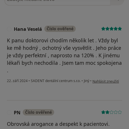
Hana Veselá
Číslo ověřené
H
K panu doktorovi chodím několik let . Vždy byl
ke mě hodný , ochotný vše vysvětlit . Jeho práce
je vždy perfektní , naprosto na 120% . K jinému
lékaři bych nechodila . Jsem tam moc spokojena
.
podle názoru uživatel
22. září 2024
•
SADENT dentální centrum s.r.o.
•
Jiný
•
Nahlásit zneužití
PN
Číslo ověřené
P
Obrovská arogance a despekt k pacientovi.