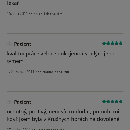
lékař
podle názoru uživatele Pacient
15. září 2011
•
•
•
Nahlásit zneužití
Pacient
kvalitní práce velmi spokojenná s celým jeho
týmem
podle názoru uživatele Pacient
1. července 2011
•
•
•
Nahlásit zneužití
Pacient
ochotný, poctivý, není víc co dodat, pomohl mi
když jsem byla v Krušných horách na dovolené
podle názoru uživatele Pacient
27. ledna 2011
•
•
•