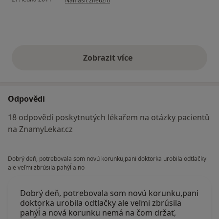
Nahlásit zneužití
Zobrazit více
výše uvedené názory
Odpovědi
18 odpovědí poskytnutých lékařem na otázky pacientů
na ZnamyLekar.cz
Dobrý deň, potrebovala som novú korunku,pani doktorka urobila odtlačky
ale veľmi zbrúsila pahýĺ a no
Dobrý deň, potrebovala som novú korunku,pani
doktorka urobila odtlačky ale veľmi zbrúsila
pahýĺ a nová korunku nemá na čom držať,