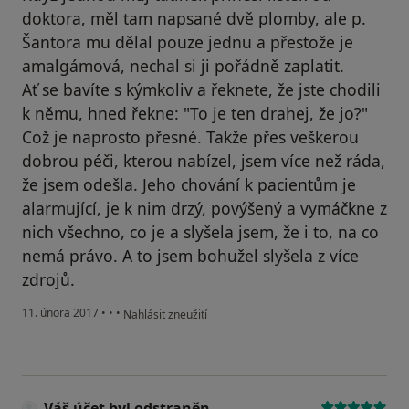
doktora, měl tam napsané dvě plomby, ale p.
Šantora mu dělal pouze jednu a přestože je
amalgámová, nechal si ji pořádně zaplatit.
Ať se bavíte s kýmkoliv a řeknete, že jste chodili
k němu, hned řekne: "To je ten drahej, že jo?"
Což je naprosto přesné. Takže přes veškerou
dobrou péči, kterou nabízel, jsem více než ráda,
že jsem odešla. Jeho chování k pacientům je
alarmující, je k nim drzý, povýšený a vymáčkne z
nich všechno, co je a slyšela jsem, že i to, na co
nemá právo. A to jsem bohužel slyšela z více
zdrojů.
podle názoru uživatele Váš účet byl odstraněn
11. února 2017
•
•
•
Nahlásit zneužití
Váš účet byl odstraněn