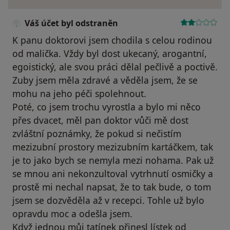
Váš účet byl odstraněn
K panu doktorovi jsem chodila s celou rodinou
od malička. Vždy byl dost ukecaný, arogantní,
egoistický, ale svou práci dělal pečlivě a poctivě.
Zuby jsem měla zdravé a věděla jsem, že se
mohu na jeho péči spolehnout.
Poté, co jsem trochu vyrostla a bylo mi něco
přes dvacet, měl pan doktor vůči mě dost
zvláštní poznámky, že pokud si nečistím
mezizubní prostory mezizubním kartáčkem, tak
je to jako bych se nemyla mezi nohama. Pak už
se mnou ani nekonzultoval vytrhnutí osmičky a
prostě mi nechal napsat, že to tak bude, o tom
jsem se dozvěděla až v recepci. Tohle už bylo
opravdu moc a odešla jsem.
Když jednou můj tatínek přinesl lístek od