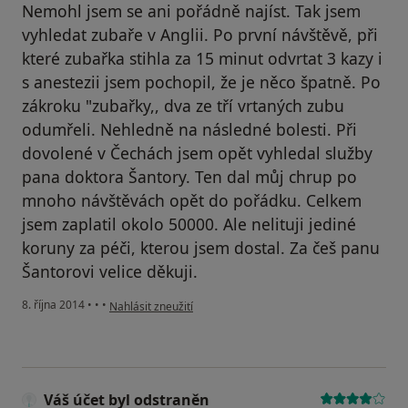
Nemohl jsem se ani pořádně najíst. Tak jsem
vyhledat zubaře v Anglii. Po první návštěvě, při
které zubařka stihla za 15 minut odvrtat 3 kazy i
s anestezii jsem pochopil, že je něco špatně. Po
zákroku "zubařky,, dva ze tří vrtaných zubu
odumřeli. Nehledně na následné bolesti. Při
dovolené v Čechách jsem opět vyhledal služby
pana doktora Šantory. Ten dal můj chrup po
mnoho návštěvách opět do pořádku. Celkem
jsem zaplatil okolo 50000. Ale nelituji jediné
koruny za péči, kterou jsem dostal. Za češ panu
Šantorovi velice děkuji.
podle názoru uživatele Váš účet byl odstraněn
8. října 2014
•
•
•
Nahlásit zneužití
Váš účet byl odstraněn