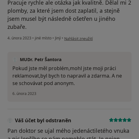
Pracuje rychle ale otázka jak kvalitně. Dělal mi 2
plomby, za které jsem dost zaplatil, a stejně
jsem musel být následně ošetřen u jiného
zubaře.
podle názoru uživatele PN
4. února 2023
•
jiné místo
•
Jiný
•
Nahlásit zneužití
MUDr. Petr Šantora
Pokud jste měl problém,mohl jste moji práci
reklamovat,byl bych to napravil a zdarma. A ne
se schovávat pod anonym.
6. února 2023
Váš účet byl odstraněn
Pan doktor se ujal mého jedenáctiletého vnuka
a nic lepšího se nám nemohlo stát. Je nejen