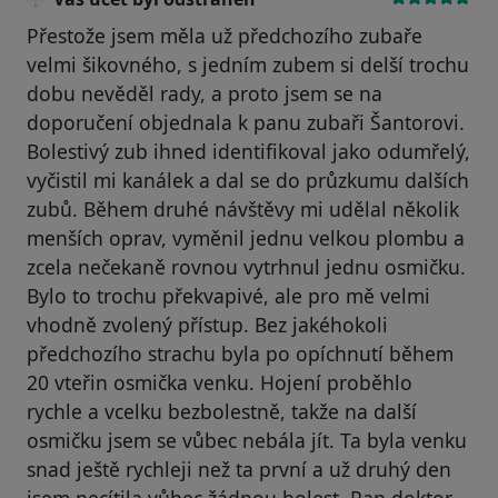
Přestože jsem měla už předchozího zubaře
velmi šikovného, s jedním zubem si delší trochu
dobu nevěděl rady, a proto jsem se na
doporučení objednala k panu zubaři Šantorovi.
Bolestivý zub ihned identifikoval jako odumřelý,
vyčistil mi kanálek a dal se do průzkumu dalších
zubů. Během druhé návštěvy mi udělal několik
menších oprav, vyměnil jednu velkou plombu a
zcela nečekaně rovnou vytrhnul jednu osmičku.
Bylo to trochu překvapivé, ale pro mě velmi
vhodně zvolený přístup. Bez jakéhokoli
předchozího strachu byla po opíchnutí během
20 vteřin osmička venku. Hojení proběhlo
rychle a vcelku bezbolestně, takže na další
osmičku jsem se vůbec nebála jít. Ta byla venku
snad ještě rychleji než ta první a už druhý den