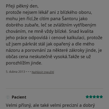
Přeji pěkný den,
protože nejsem lékář ani z blízkého oboru,
mohu jen řící,že cítím pana Šantoru jako
dobrého zubaře, leč se zvláštním vytříbeným
chováním, ne mně vždy blízké. Snad kvalita
jeho práce odpovídá i cenové kalkulaci, protože
už jsem párkrát stál jak opařený a dle mého
názoru a porovnání za některé zákroky jinde, je
občas cena neskutečně vysoká.Takže se už
porozhlížím jinde.
podle názoru uživatele Váš účet byl odstraněn
5. dubna 2013
•
•
•
Nahlásit zneužití
Pacient
Velmi přísný, ale také velmi precizní a dobrý