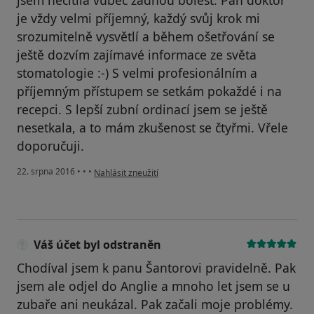
jsem necítila vůbec žádnou bolest. Pan doktor
je vždy velmi příjemný, každý svůj krok mi
srozumitelně vysvětlí a během ošetřování se
ještě dozvím zajímavé informace ze světa
stomatologie :-) S velmi profesionálním a
příjemným přístupem se setkám pokaždé i na
recepci. S lepší zubní ordinací jsem se ještě
nesetkala, a to mám zkušenost se čtyřmi. Vřele
doporučuji.
podle názoru uživatele Váš účet byl odstraněn
22. srpna 2016
•
•
•
Nahlásit zneužití
Váš účet byl odstraněn
Chodíval jsem k panu Šantorovi pravidelně. Pak
jsem ale odjel do Anglie a mnoho let jsem se u
zubaře ani neukázal. Pak začali moje problémy.