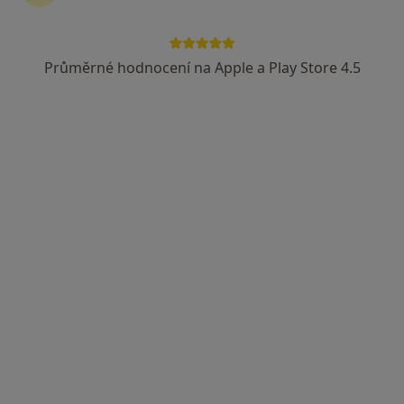
Průměrné hodnocení na Apple a Play Store 4.5
MDDr. et MUDr. Miloš Pastelák
Zubař
42 názorů
Černovice 49, Chomutov
•
Mapa
PeMi Molarius s.r.o.
Tento specialista nenabízí online rezervaci termínu na této adrese.
Rezervovat termín