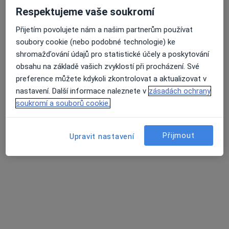
Respektujeme vaše soukromí
Přijetím povolujete nám a našim partnerům používat
soubory cookie (nebo podobné technologie) ke
shromažďování údajů pro statistické účely a poskytování
obsahu na základě vašich zvyklostí při procházení. Své
preference můžete kdykoli zkontrolovat a aktualizovat v
lékař Maryana Kovalchuk
nastavení. Další informace naleznete v
zásadách ochrany
soukromí a souborů cookie.
·
Více
Zubař
729 názorů
Na Poříčním právu 376/1, Praha
•
Mapa
Přijmout
Upravit nastavení
HOLISTIC DENTAL AND PHYSIO CENTRE s.r.o.
Tento specialista nenabízí online rezervaci termínu na této adrese.
Rezervovat termín