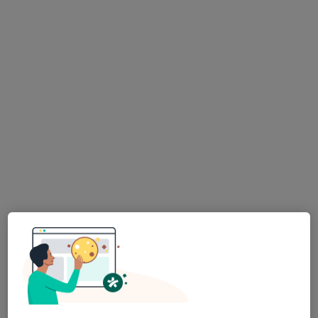
Dr. Tetiana Vashchuk
·
Více
Zubař
142 názorů
Adresa 1
Adresa 2
Online
Oldřichova 18, Praha
•
Mapa
Apostolydent s.r.o.
Bělení zubů
10 000 Kč
Tento specialista nenabízí online rezervaci termínu na této adrese.
Rezervovat termín