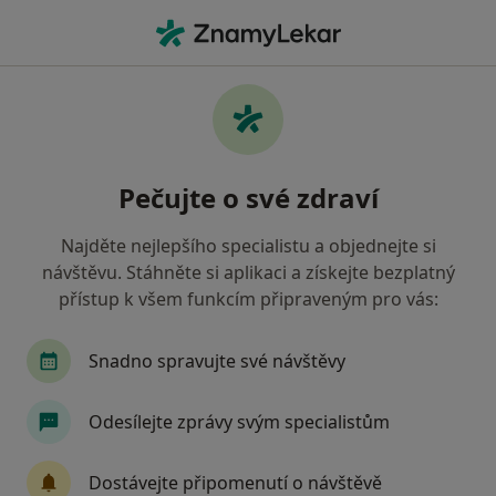
Hla
Zubař • Klášterec nad Ohří, ústecký
Filtry
Mapa
Zubař Klášterec nad Ohří
Pečujte o své zdraví
Jak řadíme výsledky vyhledávání?
Najděte nejlepšího specialistu a objednejte si
návštěvu. Stáhněte si aplikaci a získejte bezplatný
Jakou pojišťovnu máte?
přístup k všem funkcím připraveným pro vás:
Zdravotní pojišťovna ministerstva vnitra ČR
O
Snadno spravujte své návštěvy
Odesílejte zprávy svým specialistům
Dostávejte připomenutí o návštěvě