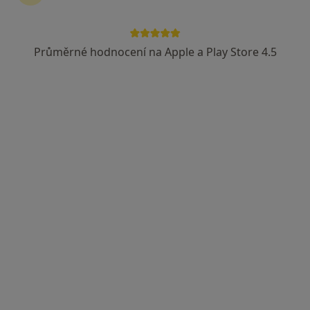
Průměrné hodnocení na Apple a Play Store 4.5
MUDr. Kateřina Salahová
Zubař
14 názorů
Věžní 1391, Kadaň
•
Mapa
Ord. praktického lékaře stomatologa
Tento specialista nenabízí online rezervaci termínu na této adrese.
Rezervovat termín