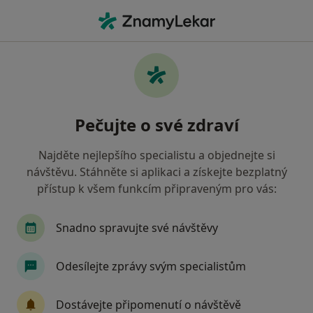
Hla
Zubař • Podbořany, ústecký
Filtry
Mapa
Zubař Podbořany
Pečujte o své zdraví
Jak řadíme výsledky vyhledávání?
Najděte nejlepšího specialistu a objednejte si
návštěvu. Stáhněte si aplikaci a získejte bezplatný
Jakou pojišťovnu máte?
přístup k všem funkcím připraveným pro vás:
Zdravotní pojišťovna ministerstva vnitra ČR
Snadno spravujte své návštěvy
Odesílejte zprávy svým specialistům
Dostávejte připomenutí o návštěvě