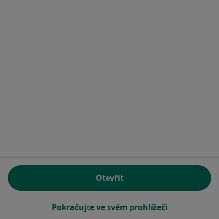
Husova 2796, Žatec
•
Mapa
NEMOCNICE ŽATEC, o.p.s.
Tento specialista nenabízí online rezervaci termínu na této adrese.
Rezervovat termín
1
2
Související vyhledávání
V okolí Podbořan
Zubaři v Karlových Varech
Zubaři v Kladně
Otevřít
Zubaři v Mostě
Zubaři v Chomutově
Pokračujte ve svém prohlížeči
Zubaři v Rakovníku