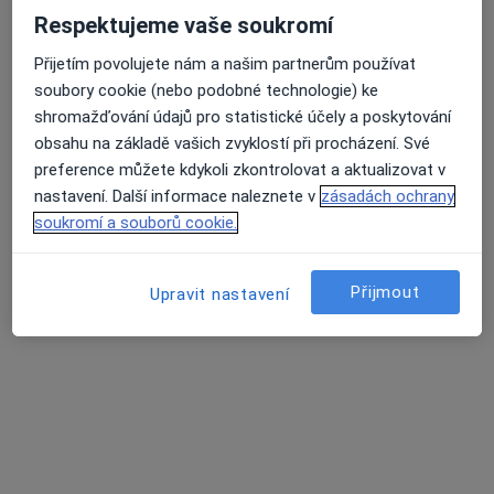
Respektujeme vaše soukromí
MDDr. Ganna Morozova
Přijetím povolujete nám a našim partnerům používat
·
Více
Zubař
soubory cookie (nebo podobné technologie) ke
319 názorů
shromažďování údajů pro statistické účely a poskytování
obsahu na základě vašich zvyklostí při procházení. Své
Lupáčova 864/18, Praha
•
Mapa
preference můžete kdykoli zkontrolovat a aktualizovat v
MODESTO, moderní stomatologie
nastavení. Další informace naleznete v
zásadách ochrany
Zubní vyšetření
od 1 000 kč
soukromí a souborů cookie.
Tento specialista nenabízí online rezervaci termínu na této adrese.
Přijmout
Rezervovat termín
Upravit nastavení