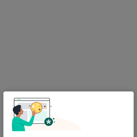
lékař Maryana Kovalchuk
·
Více
Zubař
730 názorů
Na Poříčním právu 376/1, Praha
•
Mapa
HOLISTIC DENTAL AND PHYSIO CENTRE s.r.o.
Tento specialista nenabízí online rezervaci termínu na této adrese.
Rezervovat termín