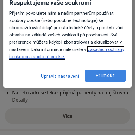
Respektujeme vaše soukromí
Přijetím povolujete nám a našim partnerům používat
Zubní ordinace
soubory cookie (nebo podobné technologie) ke
č.d. 68,
Úněšov 33038
shromažďování údajů pro statistické účely a poskytování
obsahu na základě vašich zvyklostí při procházení. Své
Přiblížit mapu
preference můžete kdykoli zkontrolovat a aktualizovat v
se otevře v nové záložce
nastavení. Další informace naleznete v
zásadách ochrany
soukromí a souborů cookie.
Dostupnost
Na této adrese online kalendář není aktivní
Co mám v takové situaci udělat?
Přijmout
Upravit nastavení
Způsoby platby (soukromé návštěvy)
Na teto adrese lékař přijímá pacienty na pojišťovnu
Detaily
Více
o adrese