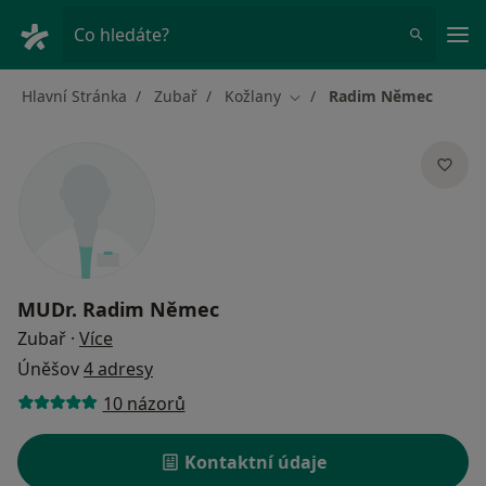
Hla
Co hledáte?
Hlavní Stránka
Zubař
Kožlany
Radim Němec
Změna města
MUDr.
Radim Němec
o specializacích
Zubař
·
Více
Úněšov
4 adresy
10 názorů
Kontaktní údaje