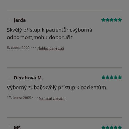
Jarda
J
Skvělý přístup k pacientům,výborná
odbornost,mohu doporučit
podle názoru uživatele Jarda
8. dubna 2009
•
•
•
Nahlásit zneužití
Derahová M.
D
Výborný zubař,skvělý přístup k pacientům.
podle názoru uživatele Derahová M.
17. února 2009
•
•
•
Nahlásit zneužití
MS
M