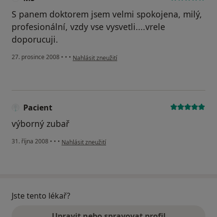
S panem doktorem jsem velmi spokojena, milý,
profesionální, vzdy vse vysvetli....vrele
doporucuji.
podle názoru uživatele MS
27. prosince 2008
•
•
•
Nahlásit zneužití
Pacient
výborný zubař
podle názoru uživatele Pacient
31. října 2008
•
•
•
Nahlásit zneužití
Jste tento lékař?
Upravit nebo spravovat profil