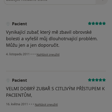
Pacient
Vynikající zubař, který mě zbavil obrovské
bolesti a vyřešil můj dlouhotrvající problém.
Můžu jen a jen doporučit.
podle názoru uživatele Pacient
4. listopadu 2011
•
•
•
Nahlásit zneužití
Pacient
VELMI DOBRÝ ZUBAŘ S CITLIVÝM PŘÍSTUPEM K
PACIENTŮM,
podle názoru uživatele Pacient
16. května 2011
•
•
•
Nahlásit zneužití