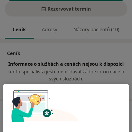
Rezervovat termín
Ceník
Adresy
Názory pacientů (10)
Ceník
Informace o službách a cenách nejsou k dispozici
Tento specialista ještě nepřidával žádné informace o
svých službách.
Adresy (4)
Adresa 1
Adresa 2
Adresa 3
Adresa 4