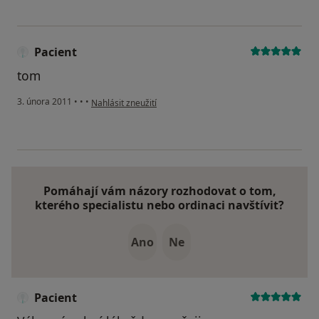
Pacient
tom
podle názoru uživatele Pacient
3. února 2011
•
•
•
Nahlásit zneužití
Pomáhají vám názory rozhodovat o tom,
kterého specialistu nebo ordinaci navštívit?
Ano
Ne
Pacient