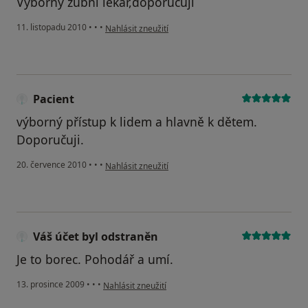
Výborný zubní lékař,doporučuji
podle názoru uživatele Pacient
11. listopadu 2010
•
•
•
Nahlásit zneužití
Pacient
výborný přístup k lidem a hlavně k dětem.
Doporučuji.
podle názoru uživatele Pacient
20. července 2010
•
•
•
Nahlásit zneužití
Váš účet byl odstraněn
Je to borec. Pohodář a umí.
podle názoru uživatele Váš účet byl odstraněn
13. prosince 2009
•
•
•
Nahlásit zneužití