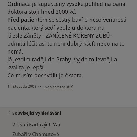
Ordinace je super,ceny vysoké,pohled na pana
doktora stojí hned 2000 kč.
Před pacientem se sestry baví o nesolventnosti
pacienta,který sedí vedle u doktora na
křesle.Záněty - ZANÍCENÉ KOŘENY ZUBŮ-
odmítá léčit,asi to není dobrý kšeft nebo na to
nemá.
Já jezdím raději do Prahy ,vyjde to levněji a
kvalita je lepší.
Co musím pochválit je čistota.
podle názoru uživatele Milan
1. listopadu 2008
•
•
•
Nahlásit zneužití
Související vyhledávání
V okolí Karlových Var
Zubaři v Chomutově