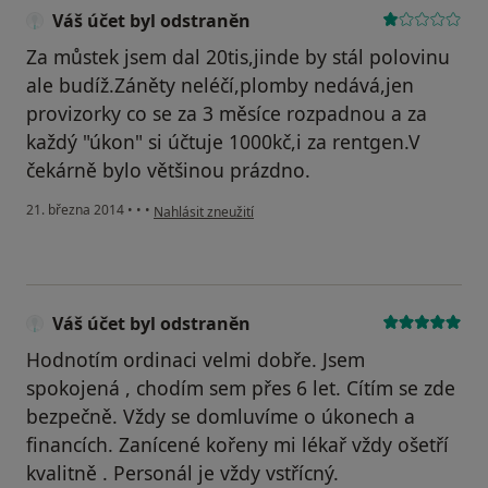
Váš účet byl odstraněn
Za můstek jsem dal 20tis,jinde by stál polovinu
ale budíž.Záněty neléčí,plomby nedává,jen
provizorky co se za 3 měsíce rozpadnou a za
každý "úkon" si účtuje 1000kč,i za rentgen.V
čekárně bylo většinou prázdno.
podle názoru uživatele Váš účet byl odstraněn
21. března 2014
•
•
•
Nahlásit zneužití
Váš účet byl odstraněn
Hodnotím ordinaci velmi dobře. Jsem
spokojená , chodím sem přes 6 let. Cítím se zde
bezpečně. Vždy se domluvíme o úkonech a
financích. Zanícené kořeny mi lékař vždy ošetří
kvalitně . Personál je vždy vstřícný.