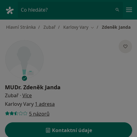
Hla
Co hledáte?
Hlavní Stránka
Zubař
Karlovy Vary
Zdeněk Janda
Změna města
MUDr.
Zdeněk Janda
o specializacích
Zubař
·
Více
Karlovy Vary
1 adresa
5 názorů
Kontaktní údaje