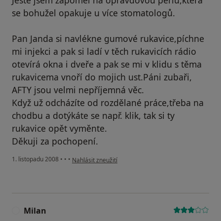
Ještě jsem zapoměl na opravdovou perlu,která
se bohužel opakuje u více stomatologů.
Pan Janda si navlékne gumové rukavice,píchne
mi injekci a pak si ladí v těch rukavicích rádio
otevírá okna i dveře a pak se mi v klidu s těma
rukavicema vnoří do mojich ust.Páni zubaři,
AFTY jsou velmi nepříjemná věc.
Když už odcházíte od rozdělané práce,třeba na
chodbu a dotýkáte se např. klik, tak si ty
rukavice opět vyměnte.
Děkuji za pochopení.
podle názoru uživatele Milan
1. listopadu 2008
•
•
•
Nahlásit zneužití
Milan
M