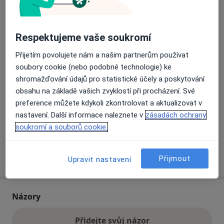
Přiblížit mapu
se otevře v nové záložce
Respektujeme vaše soukromí
Přijetím povolujete nám a našim partnerům používat
Dostupnost
Na této adrese online kalendář není aktivní
soubory cookie (nebo podobné technologie) ke
Co mám v takové situaci udělat?
shromažďování údajů pro statistické účely a poskytování
obsahu na základě vašich zvyklostí při procházení. Své
Způsoby platby (soukromé návštěvy)
preference můžete kdykoli zkontrolovat a aktualizovat v
Na teto adrese lékař přijímá pacienty na pojišťovnu
nastavení. Další informace naleznete v
zásadách ochrany
Detaily
soukromí a souborů cookie.
Více
Přijmout
o adrese
Upravit nastavení
Názory
Přidejte svůj názor