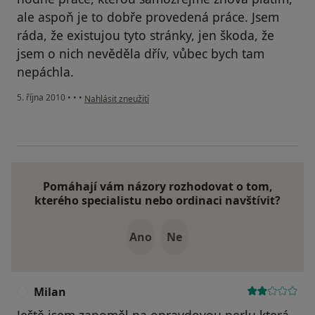
ale aspoň je to dobře provedená práce. Jsem
ráda, že existujou tyto stránky, jen škoda, že
jsem o nich nevěděla dřív, vůbec bych tam
nepáchla.
podle názoru uživatele Váš účet byl odstraněn
5. října 2010
•
•
•
Nahlásit zneužití
Pomáhají vám názory rozhodovat o tom,
kterého specialistu nebo ordinaci navštívit?
Ano
Ne
Milan
M