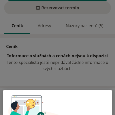
Rezervovat termín
Ceník
Adresy
Názory pacientů (5)
Ceník
Informace o službách a cenách nejsou k dispozici
Tento specialista ještě nepřidával žádné informace o
svých službách.
Adresa
Zubní ordinace s laboratoří
Příčná 5,
Karlovy Vary
36001