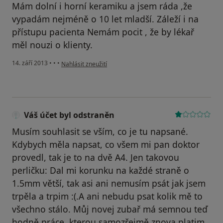
Mám dolní i horní keramiku a jsem ráda ,že
vypadám nejméně o 10 let mladší. Záleží i na
přístupu pacienta Nemám pocit , že by lékař
měl nouzi o klienty.
podle názoru uživatele Váš účet byl odstraněn
14. září 2013
•
•
•
Nahlásit zneužití
Váš účet byl odstraněn
Musím souhlasit se vším, co je tu napsané.
Kdybych měla napsat, co všem mi pan doktor
provedl, tak je to na dvě A4. Jen takovou
perličku: Dal mi korunku na každé straně o
1.5mm větší, tak asi ani nemusím psát jak jsem
trpěla a trpim :(.A ani nebudu psat kolik mě to
všechno stálo. Můj novej zubař má semnou teď
hodně práce, kterou samozřejmě znova platim,