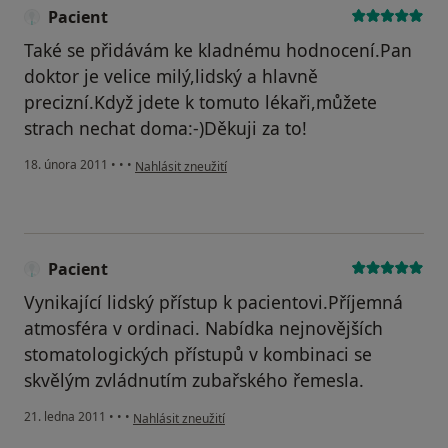
Pacient
Také se přidávám ke kladnému hodnocení.Pan
doktor je velice milý,lidský a hlavně
precizní.Když jdete k tomuto lékaři,můžete
strach nechat doma:-)Děkuji za to!
podle názoru uživatele Pacient
18. února 2011
•
•
•
Nahlásit zneužití
Pacient
Vynikající lidský přístup k pacientovi.Příjemná
atmosféra v ordinaci. Nabídka nejnovějších
stomatologických přístupů v kombinaci se
skvělým zvládnutím zubařského řemesla.
podle názoru uživatele Pacient
21. ledna 2011
•
•
•
Nahlásit zneužití