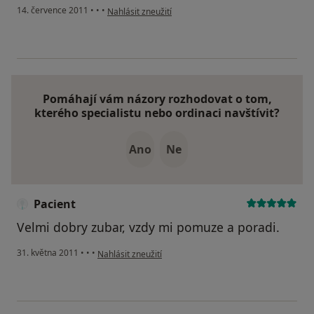
podle názoru uživatele Váš účet byl odstraněn
14. července 2011
•
•
•
Nahlásit zneužití
Pomáhají vám názory rozhodovat o tom,
kterého specialistu nebo ordinaci navštívit?
Ano
Ne
Pacient
Velmi dobry zubar, vzdy mi pomuze a poradi.
podle názoru uživatele Pacient
31. května 2011
•
•
•
Nahlásit zneužití