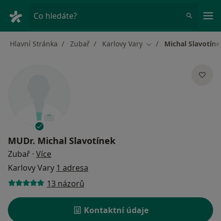
Hla
Co hledáte?
Hlavní Stránka
Zubař
Karlovy Vary
Michal Slavotíne
Změna města
MUDr.
Michal Slavotínek
o specializacích
Zubař
·
Více
Karlovy Vary
1 adresa
13 názorů
Kontaktní údaje