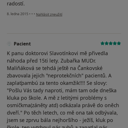
radostí.
podle názoru uživatele Váš účet byl odstraněn
8. ledna 2015
•
•
•
Nahlásit zneužití
Pacient
K panu doktorovi Slavotínkovi mě přivedla
náhoda před 15ti lety. Zubařka MUDr.
Maliňáková se tehdá ještě na Čankovské
zbavovala jejich "neprotekčních" pacientů. A
zaplaťpambú za tento okamžik!!!! Se slovy:
"Pošlu Vás tady naproti, mám tam ode dneška
kluka po škole. A mě z letitými problémy s
osmičkma(záněty atd) odkázala právě do oněch
dveří." Po těch letech, co mě ona tak odbývala,
jsem se zprvu bála nejhoršího - ježíš, kluk po
škole, ten vytrhnul pár zubů a zapatlal pár