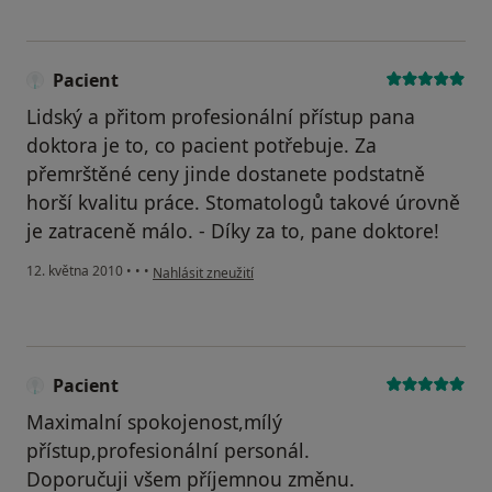
Pacient
Lidský a přitom profesionální přístup pana
doktora je to, co pacient potřebuje. Za
přemrštěné ceny jinde dostanete podstatně
horší kvalitu práce. Stomatologů takové úrovně
je zatraceně málo. - Díky za to, pane doktore!
podle názoru uživatele Pacient
12. května 2010
•
•
•
Nahlásit zneužití
Pacient
Maximalní spokojenost,mílý
přístup,profesionální personál.
Doporučuji všem příjemnou změnu.