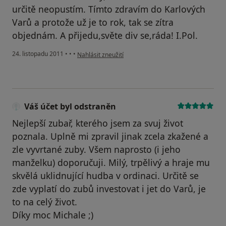
určitě neopustím. Tímto zdravím do Karlových
Varů a protože už je to rok, tak se zítra
objednám. A přijedu,světe div se,ráda! I.Pol.
podle názoru uživatele Pacient
24. listopadu 2011
•
•
•
Nahlásit zneužití
Váš účet byl odstraněn
Nejlepší zubař, kterého jsem za svuj život
poznala. Uplně mi zpravil jinak zcela zkažené a
zle vyvrtané zuby. Všem naprosto (i jeho
manželku) doporučuji. Milý, trpělivý a hraje mu
skvělá uklidnující hudba v ordinaci. Určitě se
zde vyplatí do zubů investovat i jet do Varů, je
to na celý život.
Díky moc Michale ;)