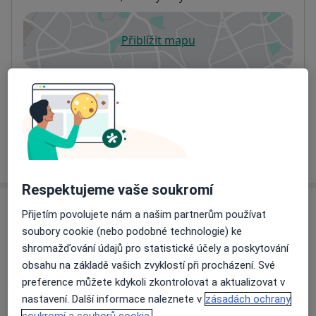
Přiblížit mapu
se otevře v nové záložce
Dostupnost
Na této adrese online kalendář není aktivní
Co mám v takové situaci udělat?
Více
o adrese
Respektujeme vaše soukromí
Názory
Přijetím povolujete nám a našim partnerům používat
soubory cookie (nebo podobné technologie) ke
Přidejte svůj názor
shromažďování údajů pro statistické účely a poskytování
obsahu na základě vašich zvyklostí při procházení. Své
preference můžete kdykoli zkontrolovat a aktualizovat v
nastavení. Další informace naleznete v
zásadách ochrany
13 názorů