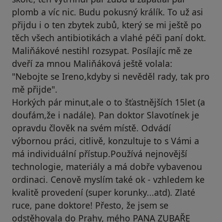
plomb a víc nic. Budu pokusný králík. To už asi
přijdu i o ten zbytek zubů, který se mi ještě po
těch všech antibiotikách a vlahé péči paní dokt.
Maliňákové nestihl rozsypat. Posílajíc mě ze
dveří za mnou Maliňáková ještě volala:
"Nebojte se Ireno,kdyby si nevěděl rady, tak pro
mě přijde".
Horkých pár minut,ale o to šťastnějších 15let (a
doufám,že i nadále). Pan doktor Slavotínek je
opravdu člověk na svém místě. Odvádí
výbornou práci, citlivě, konzultuje to s Vámi a
má individuální přístup.Používá nejnovější
technologie, materiály a má dobře vybavenou
ordinaci. Cenově myslím také ok - vzhledem ke
kvalitě provedení (super korunky...atd). Zlaté
ruce, pane doktore! Přesto, že jsem se
odstěhovala do Prahy, mého PANA ZUBAŘE