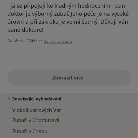
i já se připojuji ke kladným hodnocením - pan
doktor je výborný zubař. Jeho péče je na vysoké
úrovni a při zákroku je velmi šetrný. Děkuji Vám
pane doktore!
podle názoru uživatele mladší Tomášková
24. března 2009
•
•
•
Nahlásit zneužití
Zobrazit více
výše uvedené názory
Související vyhledávání
V okolí Karlových Var
Zubaři v Chomutově
Zubaři v Chebu