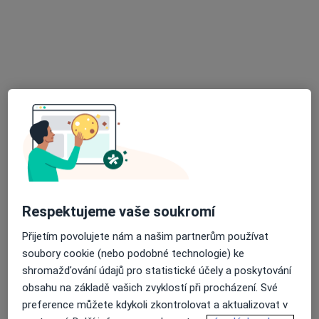
MUDr. Miroslava Maliňáková
Zubař
24 názorů
Železniční 1, Karlovy Vary
•
Mapa
Zubní ordinace
Tento specialista nenabízí online rezervaci termínu na této adrese.
Rezervovat termín
Respektujeme vaše soukromí
Přijetím povolujete nám a našim partnerům používat
soubory cookie (nebo podobné technologie) ke
shromažďování údajů pro statistické účely a poskytování
obsahu na základě vašich zvyklostí při procházení. Své
MUDr. Miriam Zindrová
preference můžete kdykoli zkontrolovat a aktualizovat v
Zubař