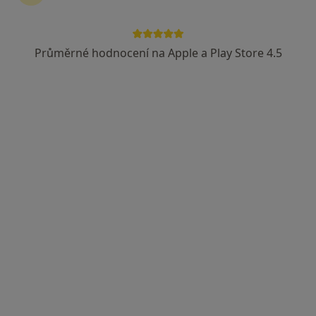
Průměrné hodnocení na Apple a Play Store 4.5
MUDr. Jiří Hojdar
Zubař
12 názorů
Hroznětínská 350, Ostrov
•
Mapa
Poliklinika Ostrov
Tento specialista nenabízí online rezervaci termínu na této adrese.
Rezervovat termín