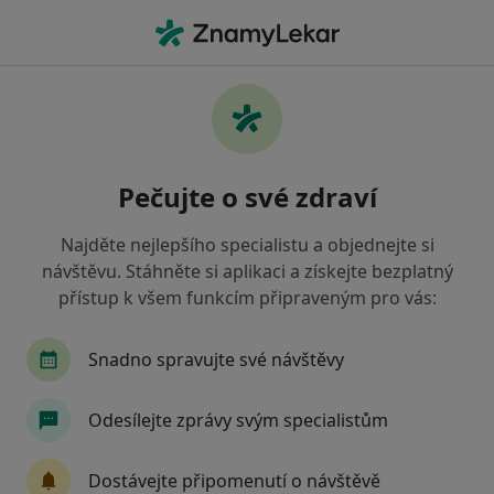
Hla
Zubař • Ostrov, karlovarský
Filtry
Mapa
Zubař Ostrov
Pečujte o své zdraví
Jak řadíme výsledky vyhledávání?
Najděte nejlepšího specialistu a objednejte si
návštěvu. Stáhněte si aplikaci a získejte bezplatný
Jakou pojišťovnu máte?
přístup k všem funkcím připraveným pro vás:
Zdravotní pojišťovna ministerstva vnitra ČR
O
Snadno spravujte své návštěvy
Odesílejte zprávy svým specialistům
Dostávejte připomenutí o návštěvě