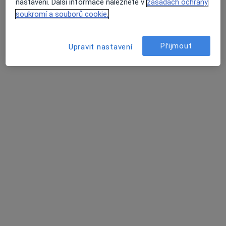
nastavení. Další informace naleznete v
zásadách ochrany
12 názorů
soukromí a souborů cookie.
Bezručova 10, Karlovy Vary
•
Mapa
Zubní ordinace
Přijmout
Upravit nastavení
Tento specialista nenabízí online rezervaci termínu na této adrese.
Rezervovat termín
Poliklinika Ostrov
·
Více
Zubař, Anesteziolog, Dermatolog
23 názorů