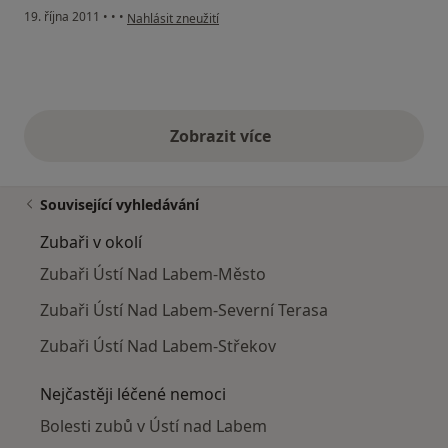
podle názoru uživatele Váš účet byl odstraněn
19. října 2011
•
•
•
Nahlásit zneužití
Zobrazit více
výše uvedené názory
Související vyhledávání
Zubaři v okolí
Zubaři Ústí Nad Labem-Město
Zubaři Ústí Nad Labem-Severní Terasa
Zubaři Ústí Nad Labem-Střekov
Nejčastěji léčené nemoci
Bolesti zubů v Ústí nad Labem