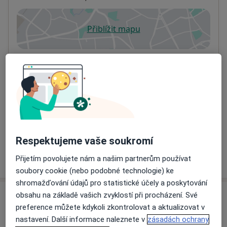
Přiblížit mapu
se otevře v nové záložce
Dostupnost
Na této adrese online kalendář není aktivní
Co mám v takové situaci udělat?
Způsoby platby (soukromé návštěvy)
Na teto adrese lékař přijímá pacienty na pojišťovnu
Detaily
Respektujeme vaše soukromí
Více
Přijetím povolujete nám a našim partnerům používat
o adrese
soubory cookie (nebo podobné technologie) ke
shromažďování údajů pro statistické účely a poskytování
obsahu na základě vašich zvyklostí při procházení. Své
Názory
preference můžete kdykoli zkontrolovat a aktualizovat v
nastavení. Další informace naleznete v
zásadách ochrany
Přidejte svůj názor