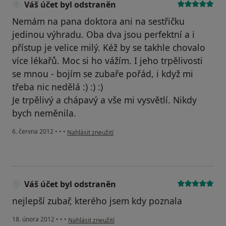
Váš účet byl odstraněn
Nemám na pana doktora ani na sestřičku
jedinou výhradu. Oba dva jsou perfektní a i
přístup je velice milý. Kéž by se takhle chovalo
více lékařů. Moc si ho vážím. I jeho trpělivosti
se mnou - bojím se zubaře pořád, i když mi
třeba nic nedělá :) :) :)
Je trpělivý a chápavý a vše mi vysvětlí. Nikdy
bych neměnila.
podle názoru uživatele Váš účet byl odstraněn
6. června 2012
•
•
•
Nahlásit zneužití
Váš účet byl odstraněn
nejlepší zubař, kterého jsem kdy poznala
podle názoru uživatele Váš účet byl odstraněn
18. února 2012
•
•
•
Nahlásit zneužití