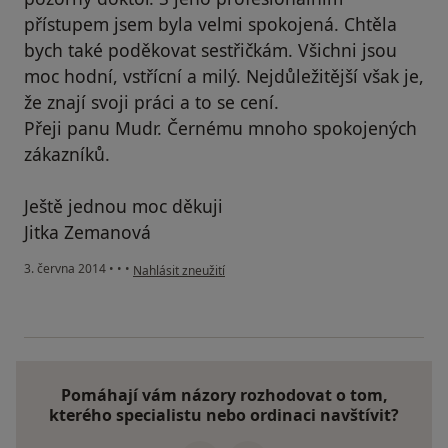
přístupem jsem byla velmi spokojená. Chtěla
bych také poděkovat sestřičkám. Všichni jsou
moc hodní, vstřícní a milý. Nejdůležitější však je,
že znají svoji práci a to se cení.
Přeji panu Mudr. Černému mnoho spokojených
zákazníků.
Ještě jednou moc děkuji
Jitka Zemanová
podle názoru uživatele Váš účet byl odstraněn
3. června 2014
•
•
•
Nahlásit zneužití
Pomáhají vám názory rozhodovat o tom,
kterého specialistu nebo ordinaci navštívit?