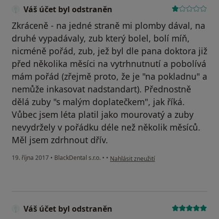
Váš účet byl odstraněn
Zkráceně - na jedné straně mi plomby dával, na
druhé vypadávaly, zub který bolel, bolí míň,
nicméně pořád, zub, jež byl dle pana doktora již
před několika měsíci na vytrhnutnutí a pobolívá
mám pořád (zřejmě proto, že je "na pokladnu" a
nemůže inkasovat nadstandart). Přednostně
dělá zuby "s malým doplatečkem", jak říká.
Vůbec jsem léta platil jako mourovatý a zuby
nevydržely v pořádku déle než několik měsíců.
Měl jsem zdrhnout dřív.
podle názoru uživatele Váš účet byl ods
19. října 2017
•
BlackDental s.r.o.
•
•
Nahlásit zneužití
Váš účet byl odstraněn