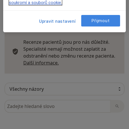
soukromí a souborů cookie.
Přijmout
Upravit nastavení
33 názorů
Recenze pacientů jsou pro nás důležité.
Specialisté nemají možnost zaplatit za
odstranění nebo změnu recenze pacienta.
Další informace o názorech
Další informace.
Hledejte v názorech