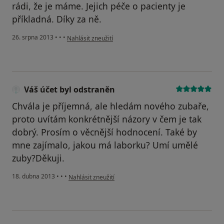
rádi, že je máme. Jejich péče o pacienty je
příkladná. Díky za ně.
podle názoru uživatele Váš účet byl odstraněn
26. srpna 2013
•
•
•
Nahlásit zneužití
Váš účet byl odstraněn
Chvála je příjemná, ale hledám nového zubaře,
proto uvítám konkrétnější názory v čem je tak
dobrý. Prosím o věcnější hodnocení. Také by
mne zajímalo, jakou má laborku? Umí umělé
zuby?Děkuji.
podle názoru uživatele Váš účet byl odstraněn
18. dubna 2013
•
•
•
Nahlásit zneužití