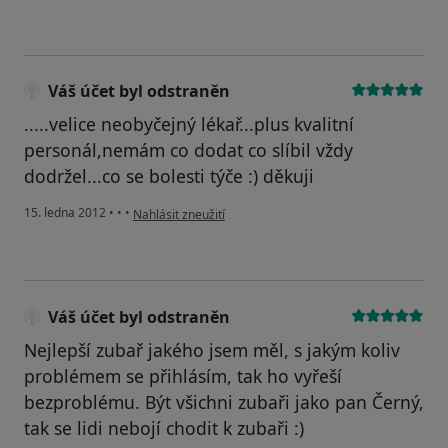
Váš účet byl odstraněn
.....velice neobyčejný lékař...plus kvalitní
personál,nemám co dodat co slíbil vždy
dodržel...co se bolesti týče :) děkuji
podle názoru uživatele Váš účet byl odstraněn
15. ledna 2012
•
•
•
Nahlásit zneužití
Váš účet byl odstraněn
Nejlepší zubař jakého jsem měl, s jakým koliv
problémem se přihlásím, tak ho vyřeší
bezproblému. Být všichni zubaři jako pan Černý,
tak se lidi nebojí chodit k zubaři :)