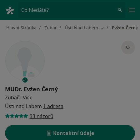
Hla
Co hledáte?
Hlavní Stránka
Zubař
Ústí Nad Labem
Evžen Černý
Změna města
MUDr.
Evžen Černý
o specializacích
Zubař
·
Více
Ústí nad Labem
1 adresa
33 názorů
Kontaktní údaje