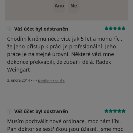
Ano
Ne
Váš účet byl odstraněn
Chodím k němu něco více jak 5 let a mohu říci,
že jeho přístup k práci je profesionální. Jeho
práce je na stejné úrovní. Některé věci mne
dokonce překvapili, že zubař i dělá. Radek
Weingart
podle názoru uživatele Váš účet byl odstraněn
3. února 2014
•
•
•
Nahlásit zneužití
Váš účet byl odstraněn
Musím pochválit nové ordinace, moc nám líbí.
Pan doktor se sestřičkou jsou úžasní, jsme moc