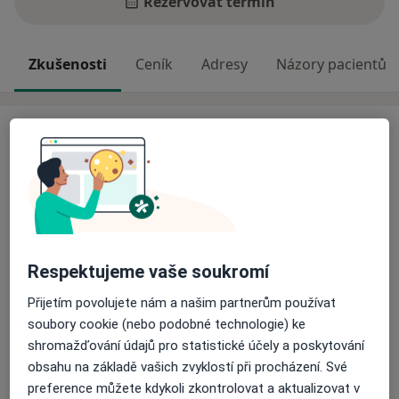
Rezervovat termín
Zkušenosti
Ceník
Adresy
Názory pacientů
Zkušenosti
Odborník na:
Zubní lékařství
Hlavní léčená onemocnění
Zubní kaz
Bolesti zubů
Onemocnění zubní dřeně
Nemoci zubů
Respektujeme vaše soukromí
a11y_sr_more_diseases
Problémy se zuby
+8
Přijetím povolujete nám a našim partnerům používat
soubory cookie (nebo podobné technologie) ke
Pacienti, které ošetřuji
shromažďování údajů pro statistické účely a poskytování
Dospělí
obsahu na základě vašich zvyklostí při procházení. Své
Děti
preference můžete kdykoli zkontrolovat a aktualizovat v