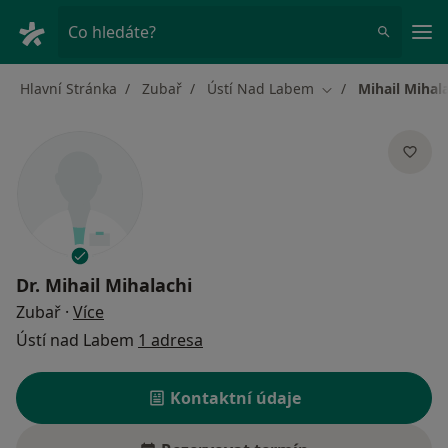
Hla
Co hledáte?
Hlavní Stránka
Zubař
Ústí Nad Labem
Mihail Mihal
Změna města
Dr.
Mihail Mihalachi
o specializacích
Zubař
·
Více
Ústí nad Labem
1 adresa
Kontaktní údaje