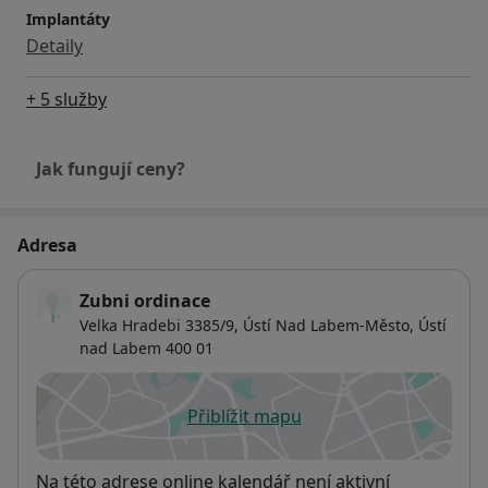
Implantáty
Detaily
+ 5 služby
Jak fungují ceny?
Adresa
Zubni ordinace
Velka Hradebi 3385/9,
Ústí Nad Labem-Město
,
Ústí
nad Labem
400 01
Přiblížit mapu
se otevře v nové záložce
Dostupnost
Na této adrese online kalendář není aktivní