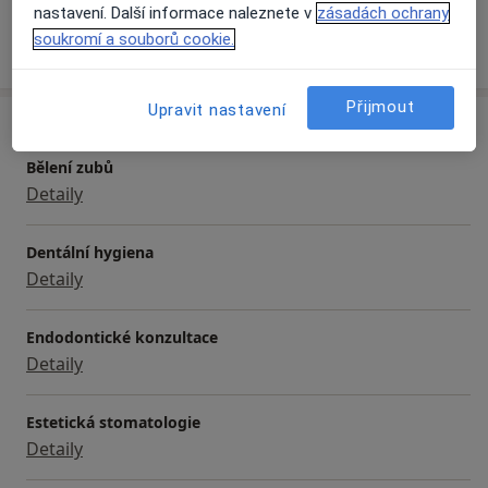
nastavení. Další informace naleznete v
zásadách ochrany
soukromí a souborů cookie.
Více
o zkušenostech
Přijmout
Upravit nastavení
Služby a ceník služeb
Bělení zubů
Detaily
Dentální hygiena
Detaily
Endodontické konzultace
Detaily
Estetická stomatologie
Detaily