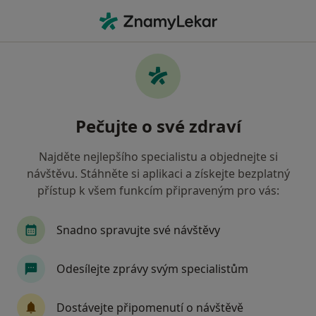
Hla
Implantáty • Ústí nad Labem, ústecký
Filtry
• 1
Mapa
Implantáty Ústí nad Labem
Pečujte o své zdraví
Jak řadíme výsledky vyhledávání?
Najděte nejlepšího specialistu a objednejte si
návštěvu. Stáhněte si aplikaci a získejte bezplatný
Jakého specialistu hledáte?
přístup k všem funkcím připraveným pro vás:
Zubař
Dentální hygienistka, hygienista
Snadno spravujte své návštěvy
Odesílejte zprávy svým specialistům
Dostávejte připomenutí o návštěvě