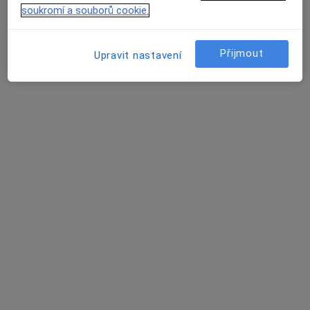
soukromí a souborů cookie.
MDDr. MDDr. Daniel Kábrt
Přijmout
Upravit nastavení
·
Více
Zubař
1 názor
Zeyerova 21, Ústí nad Labem
•
Mapa
Tomadental s.r.o.
Implantáty
Cena nebyla přidána
Tento specialista nenabízí online rezervaci termínu na této adrese.
Rezervovat termín