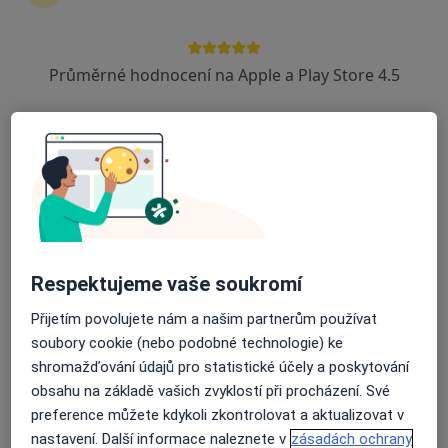
Průměrné hodnocení na Apple a Play Store 4.5
Dr. Mihail Mihalachi
·
Více
Zubař
Velka Hradebi 3385/9, Ústí nad Labem
•
Mapa
Zubni ordinace
Implantáty
Cena nebyla přidána
Tento specialista nenabízí online rezervaci termínu na této adrese.
Rezervovat termín
Respektujeme vaše soukromí
Přijetím povolujete nám a našim partnerům používat
soubory cookie (nebo podobné technologie) ke
shromažďování údajů pro statistické účely a poskytování
obsahu na základě vašich zvyklostí při procházení. Své
preference můžete kdykoli zkontrolovat a aktualizovat v
nastavení. Další informace naleznete v
zásadách ochrany