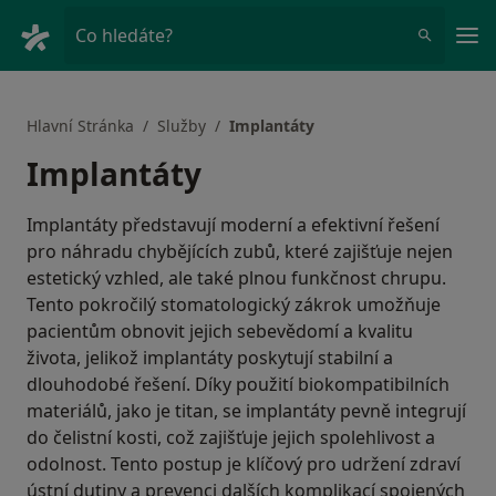
Hla
Co hledáte?
Hlavní Stránka
Služby
Implantáty
Implantáty
Implantáty představují moderní a efektivní řešení
pro náhradu chybějících zubů, které zajišťuje nejen
estetický vzhled, ale také plnou funkčnost chrupu.
Tento pokročilý stomatologický zákrok umožňuje
pacientům obnovit jejich sebevědomí a kvalitu
života, jelikož implantáty poskytují stabilní a
dlouhodobé řešení. Díky použití biokompatibilních
materiálů, jako je titan, se implantáty pevně integrují
do čelistní kosti, což zajišťuje jejich spolehlivost a
odolnost. Tento postup je klíčový pro udržení zdraví
ústní dutiny a prevenci dalších komplikací spojených