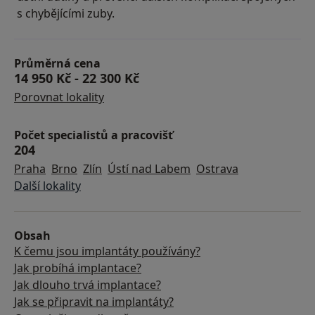
s chybějícími zuby.
Průměrná cena
14 950 Kč
-
22 300 Kč
Porovnat lokality
Počet specialistů a pracovišť
204
Praha
Brno
Zlín
Ústí nad Labem
Ostrava
Další lokality
Obsah
K čemu jsou implantáty používány?
Jak probíhá implantace?
Jak dlouho trvá implantace?
Jak se připravit na implantáty?