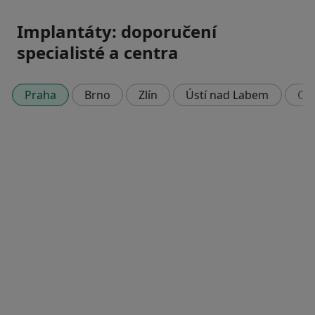
Implantáty: doporučení
specialisté a centra
Praha
Brno
Zlín
Ústí nad Labem
Os