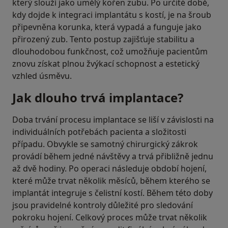
který slouží jako umělý kořen zubu. Po určité době,
kdy dojde k integraci implantátu s kostí, je na šroub
připevněna korunka, která vypadá a funguje jako
přirozený zub. Tento postup zajišťuje stabilitu a
dlouhodobou funkčnost, což umožňuje pacientům
znovu získat plnou žvýkací schopnost a estetický
vzhled úsměvu.
Jak dlouho trvá implantace?
Doba trvání procesu implantace se liší v závislosti na
individuálních potřebách pacienta a složitosti
případu. Obvykle se samotný chirurgický zákrok
provádí během jedné návštěvy a trvá přibližně jednu
až dvě hodiny. Po operaci následuje období hojení,
které může trvat několik měsíců, během kterého se
implantát integruje s čelistní kostí. Během této doby
jsou pravidelné kontroly důležité pro sledování
pokroku hojení. Celkový proces může trvat několik