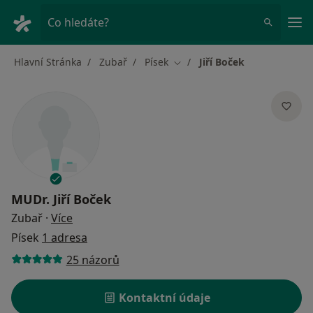
Hla
Co hledáte?
Hlavní Stránka
Zubař
Písek
Jiří Boček
Změna města
MUDr.
Jiří Boček
o specializacích
Zubař
·
Více
Písek
1 adresa
25 názorů
Kontaktní údaje