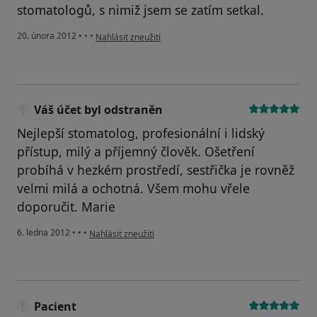
stomatologů, s nimiž jsem se zatím setkal.
podle názoru uživatele Váš účet byl odstraněn
20. února 2012
•
•
•
Nahlásit zneužití
Váš účet byl odstraněn
Nejlepší stomatolog, profesionální i lidský
přístup, milý a příjemný člověk. Ošetření
probíhá v hezkém prostředí, sestřička je rovněž
velmi milá a ochotná. Všem mohu vřele
doporučit. Marie
podle názoru uživatele Váš účet byl odstraněn
6. ledna 2012
•
•
•
Nahlásit zneužití
Pacient