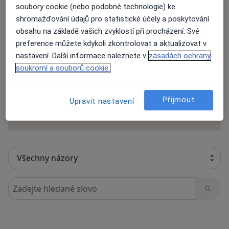
soubory cookie (nebo podobné technologie) ke
shromažďování údajů pro statistické účely a poskytování
obsahu na základě vašich zvyklostí při procházení. Své
25 názorů
preference můžete kdykoli zkontrolovat a aktualizovat v
nastavení. Další informace naleznete v
zásadách ochrany
soukromí a souborů cookie.
Recenze pacientů jsou pro nás důležité.
Specialisté nemají možnost zaplatit za
odstranění nebo změnu recenze pacienta.
Přijmout
Upravit nastavení
Další informace o názorech
Další informace.
Hledejte v názorech