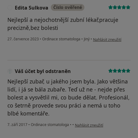
Edita Sulkova
Číslo ověřené
E
Nejlepší a nejochotnější zubní lékař,pracuje
precizně,bez bolesti
podle názoru uživatele Edi
27. července 2023
•
Ordinace stomatologa
•
Jiný
•
Nahlásit zneužití
Váš účet byl odstraněn
Nejlepší zubař, u jakého jsem byla. Jako většina
lidí, i já se bála zubaře. Teď už ne - nejde přes
bolest a vysvětlil mi, co bude dělat. Profesionál,
co šetrně provede svou práci a nemá u toho
blbé komentáře.
podle názoru uživatele Váš účet byl 
7. září 2017
•
Ordinace stomatologa
•
•
Nahlásit zneužití