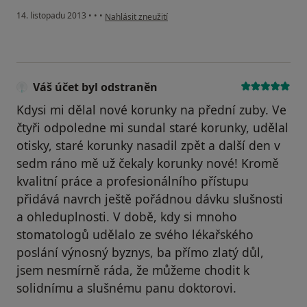
podle názoru uživatele Váš účet byl odstraněn
14. listopadu 2013
•
•
•
Nahlásit zneužití
Váš účet byl odstraněn
Kdysi mi dělal nové korunky na přední zuby. Ve
čtyři odpoledne mi sundal staré korunky, udělal
otisky, staré korunky nasadil zpět a další den v
sedm ráno mě už čekaly korunky nové! Kromě
kvalitní práce a profesionálního přístupu
přidává navrch ještě pořádnou dávku slušnosti
a ohleduplnosti. V době, kdy si mnoho
stomatologů udělalo ze svého lékařského
poslání výnosný byznys, ba přímo zlatý důl,
jsem nesmírně ráda, že můžeme chodit k
solidnímu a slušnému panu doktorovi.