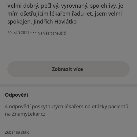
Velmi dobrý, pečlivý, vyrovnaný, spolehlivý, je
mím ošetřujícím lékařem řadu let, jsem velmi
spokojen. Jindřich Havlátko
podle názoru uživatele Pacient
20. září 2011
•
•
•
Nahlásit zneužití
Zobrazit více
výše uvedené názory
Odpovědi
4 odpovědí poskytnutých lékařem na otázky pacientů
na ZnamyLekar.cz
Zubař na stálo