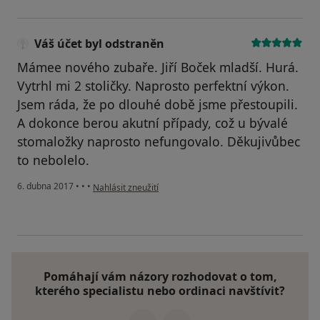
Váš účet byl odstraněn
Mámee nového zubaře. Jiří Boček mladší. Hurá.
Vytrhl mi 2 stoličky. Naprosto perfektní výkon.
Jsem ráda, že po dlouhé době jsme přestoupili.
A dokonce berou akutní případy, což u bývalé
stomaložky naprosto nefungovalo. Děkujivůbec
to nebolelo.
podle názoru uživatele Váš účet byl odstraněn
6. dubna 2017
•
•
•
Nahlásit zneužití
Pomáhají vám názory rozhodovat o tom,
kterého specialistu nebo ordinaci navštívit?