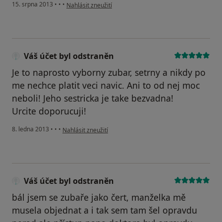
podle názoru uživatele Váš účet byl odstraněn
15. srpna 2013
•
•
•
Nahlásit zneužití
Váš účet byl odstraněn
Je to naprosto vyborny zubar, setrny a nikdy po
me nechce platit veci navic. Ani to od nej moc
neboli! Jeho sestricka je take bezvadna!
Urcite doporucuji!
podle názoru uživatele Váš účet byl odstraněn
8. ledna 2013
•
•
•
Nahlásit zneužití
Váš účet byl odstraněn
bál jsem se zubaře jako čert, manželka mě
musela objednat a i tak sem tam šel opravdu