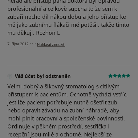
nerad ale přístup pana doktora byl opravdu
profesionální a celkově supr.na to že sem k
zubaři necho dil nákou dobu a jeho přístup ke
mě jako zubnímu flákači mě potěšil. takže tímto
mu děkuji. Rozhon L
podle názoru uživatele Váš účet byl odstraněn
7. října 2012
•
•
•
Nahlásit zneužití
Váš účet byl odstraněn
Velmi dobrý a šikovný stomatolog s citlivým
přístupem k pacientům. Ochotně vychází vstříc,
jestliže pacient potřebuje nutně ošetřit zub
nebo opravit závadu na zubní náhradě, aby
mohl plnit pracovní a společenské povinnosti.
Ordinuje v pěkném prostředí, sestřička i
recepční jsou milé a ochotné. Nejlepší ze