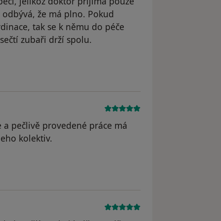
i, jelikož doktor přijímá pouze
idi odbývá, že má plno. Pokud
rdinace, tak se k němu do péče
ečtí zubaři drží spolu.
 odstraněn
e a pečlivě provedené práce má
eho kolektiv.