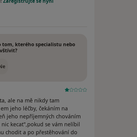
í!
Zaregistrujte se nyní
tom, kterého specialistu nebo
vštívit?
Ne
ita, ale na mě nikdy tam
lem jeho léčby, čekáním na
veň jeho nepříjemných chováním
nic kecat",pokud se vám nelíbil
mu chodit a po přestěhování do