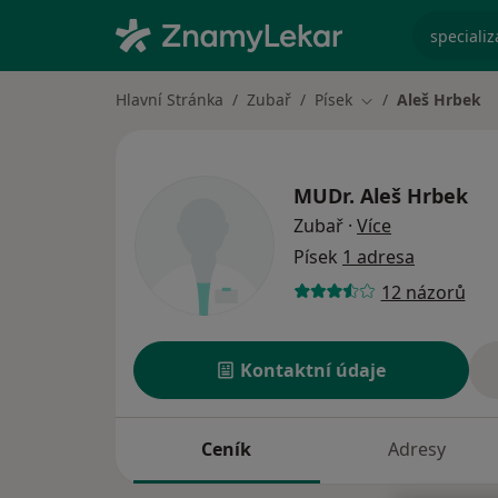
specializ
Hlavní Stránka
Zubař
Písek
Aleš Hrbek
Změna města
MUDr.
Aleš Hrbek
o specializac
Zubař
·
Více
Písek
1 adresa
12 názorů
Kontaktní údaje
Ceník
Adresy