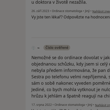
u doktora v životě nezažila.
podle názoru
26. září 2023
•
Ordinace stomatologa
•
Jiný
•
Nahlásit zneu
Vy jste ten lékař? Odpovězte na hodnocen
~
Číslo ověřené
Nemožné se do ordinace dovolat v jako
objednanou schůzku, kdy jsem si celý 
nebyla předem informována, že pan dok
Sestra po telefonu velmi nepříjemná, si
sám o sobě nakonec vyveden poměrně 
Jediné, co bych mohla vytknout je nulo
hrůzu k jehlám a špatně reagují na chi
podle názo
17. srpna 2022
•
Ordinace stomatologa
•
Jiný
•
Nahlásit zn