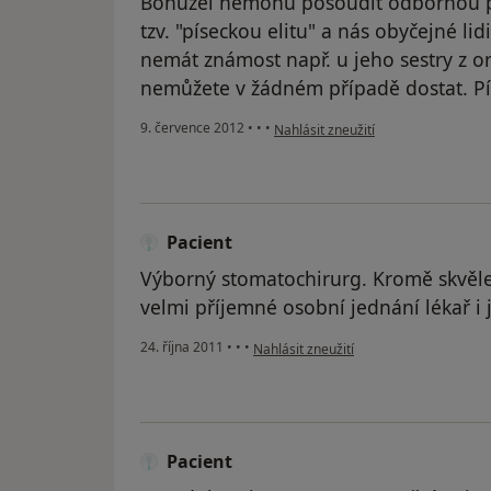
Bohužel nemohu posoudit odbornou péč
tzv. "píseckou elitu" a nás obyčejné l
nemát známost např. u jeho sestry z o
nemůžete v žádném případě dostat. Pís
podle názoru uživatele Váš účet byl
9. července 2012
•
•
•
Nahlásit zneužití
Pacient
Výborný stomatochirurg. Kromě skvěl
velmi příjemné osobní jednání lékař i j
podle názoru uživatele Pacient
24. října 2011
•
•
•
Nahlásit zneužití
Pacient