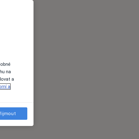
dobné
ahu na
lovat a
omí a
řijmout