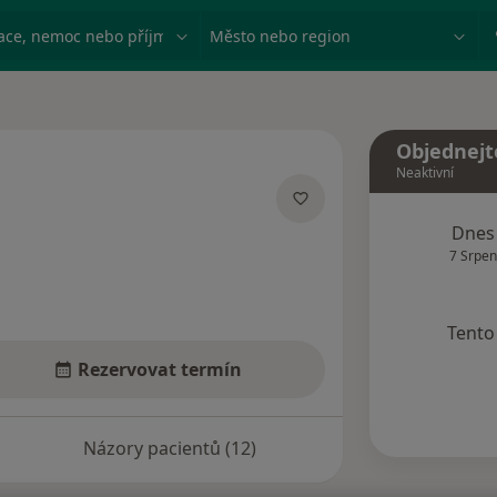
ace, nemoc nebo příjmení
Město nebo region
Objednejt
Neaktivní
ích
Dnes
7 Srpen
Tento 
Rezervovat termín
Názory pacientů (12)