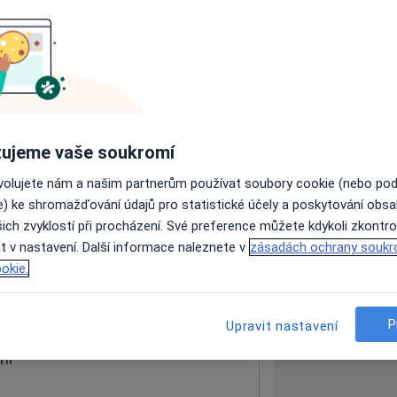
ách nejsou k dispozici
ádné informace o svých službách.
ujeme vaše soukromí
ovolujete nám a našim partnerům používat soubory cookie (nebo po
e) ke shromažďování údajů pro statistické účely a poskytování obs
ich zvyklostí při procházení. Své preference můžete kdykoli zkontro
t v nastavení. Další informace naleznete v
zásadách ochrany soukr
okie.
 mapu
 otevře v nové záložce
P
Upravit nastavení
ní