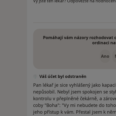
Vy jste ten lékař? Odpovězte na hodnocen
Pomáhají vám názory rozhodovat o 
ordinaci na
Ano
Váš účet byl odstraněn
Pan lékař je sice vyhlášený jako kapac
nepůsobil. Nebyl jsem spokojen se sty
kontrolu v přeplněné čekárně, a záro
coby "Boha": "Vy mi nebudete do toho 
jeho přístup k vám. Přestal jsem k ně