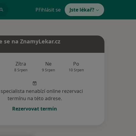
Přihlásit se
Jste lékař?
e se na ZnamyLekar.cz
Zítra
Ne
Po
Út
St
8 Srpen
9 Srpen
10 Srpen
11 Srpen
12 Srp
specialista nenabízí online rezervaci
termínu na této adrese.
Rezervovat termín