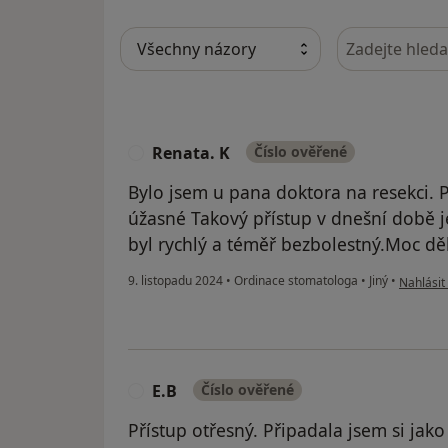
Hledejte v ná
Renata. K
Číslo ověřené
R
Bylo jsem u pana doktora na resekci. P
úžasné Takový přístup v dnešní době je
byl rychlý a téměř bezbolestný.Moc děk
podle ná
9. listopadu 2024
•
Ordinace stomatologa
•
Jiný
•
Nahlásit 
E.B
Číslo ověřené
E
Přístup otřesný. Připadala jsem si jako