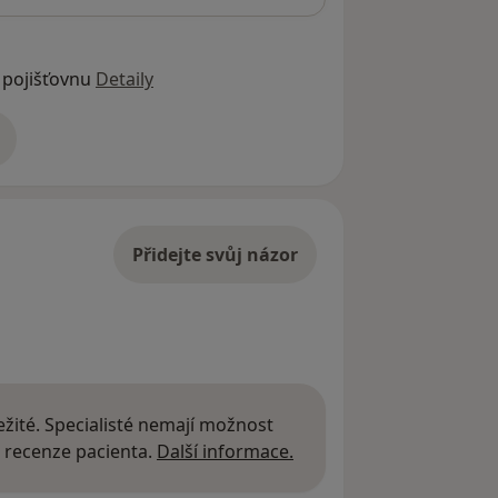
 pojišťovnu
Detaily
adrese
Přidejte svůj názor
žité. Specialisté nemají možnost
Další informace o názor
 recenze pacienta.
Další informace.