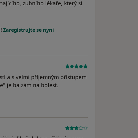
najícího, zubního lékaře, který si
odstraněn
í!
Zaregistrujte se nyní
tí a s velmi příjemným přístupem
e" je balzám na bolest.
dstraněn