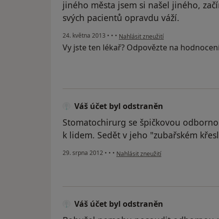
jiného města jsem si našel jiného, začí
svých pacientů opravdu váží.
podle názoru uživatele Váš účet byl 
24. května 2013
•
•
•
Nahlásit zneužití
Vy jste ten lékař? Odpovězte na hodnocen
Váš účet byl odstraněn
Stomatochirurg se špičkovou odbornos
k lidem. Sedět v jeho "zubařském křesl
podle názoru uživatele Váš účet byl o
29. srpna 2012
•
•
•
Nahlásit zneužití
Váš účet byl odstraněn