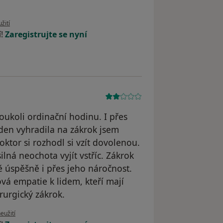
 uživatele E.B
žití
í!
Zaregistrujte se nyní
ukoli ordinační hodinu. I přes
den vyhradila na zákrok jsem
tor si rozhodl si vzít dovolenou.
lná neochota vyjít vstříc. Zákrok
úspěšně i přes jeho náročnost.
vá empatie k lidem, kteří mají
rurgický zákrok.
ru uživatele ~
eužití