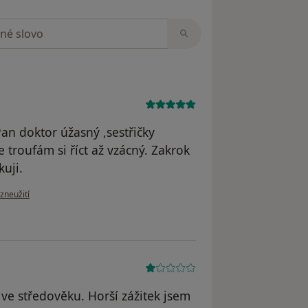
zorech
an doktor úžasný ,sestřičky
 troufám si říct až vzácný. Zakrok
uji.
zoru uživatele Renata. K
zneužití
 ve středověku. Horší zážitek jsem