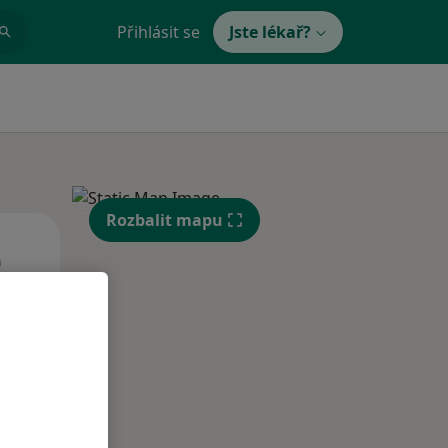
Přihlásit se
Jste lékař?
Rozbalit mapu
St
Čt
Pá
n
12 Srpen
13 Srpen
14 Srpen
i