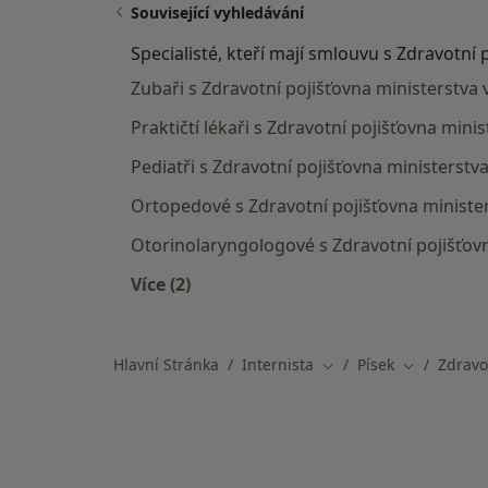
Související vyhledávání
Specialisté, kteří mají smlouvu s Zdravotní 
Zubaři s Zdravotní pojišťovna ministerstva 
Praktičtí lékaři s Zdravotní pojišťovna minis
Pediatři s Zdravotní pojišťovna ministerstva
Ortopedové s Zdravotní pojišťovna minister
Otorinolaryngologové s Zdravotní pojišťovn
Více (2)
Více v kategorii: Specialisté, kteří m
Hlavní Stránka
Internista
Písek
Zdravo
Změna města
Změna měs