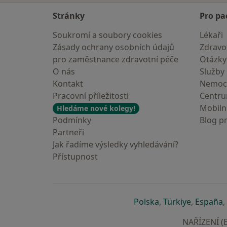
Stránky
Pro pa
Soukromí a soubory cookies
Lékaři
Zásady ochrany osobních údajů
Zdravot
pro zaměstnance zdravotní péče
Otázky
O nás
Služby
Kontakt
Nemoc
Pracovní příležitosti
Centr
Mobilní
Hledáme nové kolegy!
Podmínky
Blog p
Partneři
Jak řadíme výsledky vyhledávání?
Přístupnost
se otevře v nové 
se otevře
s
Polska
,
Türkiye
,
España
,
NAŘÍZENÍ (E