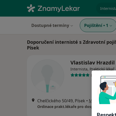
specializ
Dostupné termíny
Pojištění
•
1
Doporučení internisté s Zdravotní poji
Písek
Vlastislav Hrazdil
Internista, Praktický lékař
8 názorů
Chelčického 50/49, Písek
•
Mapa
Ordinace prakt.lékaře pro dospělé
Respekt