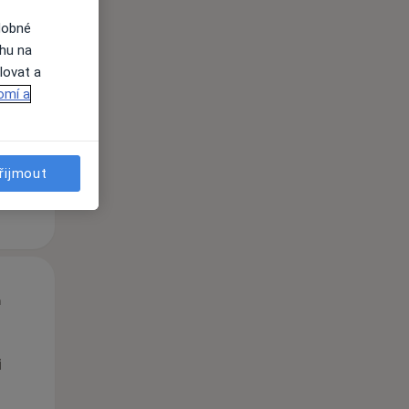
dobné
St
Čt
Pá
ahu na
n
12 Srpen
13 Srpen
14 Srpen
lovat a
omí a
i
řijmout
St
Čt
Pá
n
12 Srpen
13 Srpen
14 Srpen
i