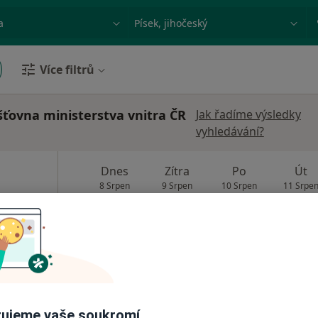
ace, nemoc nebo příjmení
Město nebo region
Více filtrů
šťovna ministerstva vnitra ČR
Jak řadíme výsledky
vyhledávání?
Dnes
Zítra
Po
Út
8 Srpen
9 Srpen
10 Srpen
11 Srpe
Online rezervace termínu není k dispozic
Rezervovat termín
ujeme vaše soukromí