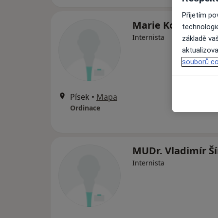
Přijetím p
Marie Kopřivová
technologi
Internista
základě vaš
aktualizova
souborů co
Písek
•
Mapa
Ordinace
MUDr. Vladimír Ší
Internista