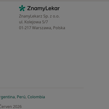
Kontakt
ZnamyLekar - Hlavní stránka
ZnanyLekarz Sp. z o.o.
ul. Kolejowa 5/7
01-217 Warszawa, Polska
e
é záložce
 v nové záložce
otevře v nové záložce
se otevře v nové záložce
se otevře v nové záložce
se otevře v nové záložce
rgentina
,
Perú
,
Colombia
 Červen 2026