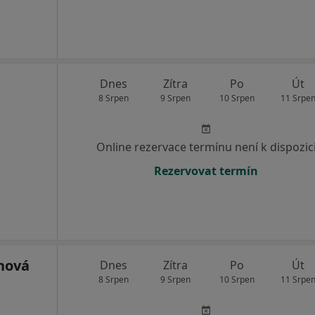
Dnes
Zítra
Po
Út
8 Srpen
9 Srpen
10 Srpen
11 Srpe
Online rezervace termínu není k dispozic
Rezervovat termín
nová
Dnes
Zítra
Po
Út
8 Srpen
9 Srpen
10 Srpen
11 Srpe