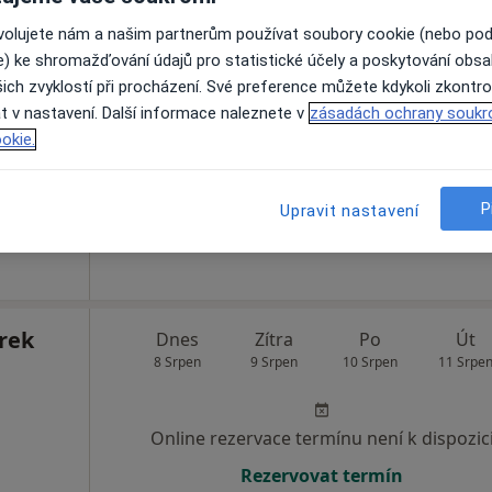
ovolujete nám a našim partnerům používat soubory cookie (nebo po
Dnes
Zítra
Po
Út
e) ke shromažďování údajů pro statistické účely a poskytování obs
8 Srpen
9 Srpen
10 Srpen
11 Srpe
ich zvyklostí při procházení. Své preference můžete kdykoli zkontro
t v nastavení. Další informace naleznete v
zásadách ochrany soukr
okie.
Online rezervace termínu není k dispozic
Rezervovat termín
P
Upravit nastavení
rek
Dnes
Zítra
Po
Út
8 Srpen
9 Srpen
10 Srpen
11 Srpe
Online rezervace termínu není k dispozic
Rezervovat termín