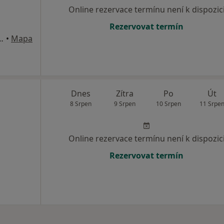
Online rezervace termínu není k dispozic
Rezervovat termín
Albrechtice nad Vltavou
•
Mapa
Dnes
Zítra
Po
Út
8 Srpen
9 Srpen
10 Srpen
11 Srpe
Online rezervace termínu není k dispozic
Rezervovat termín