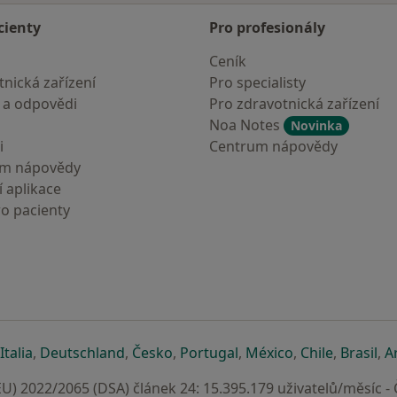
cienty
Pro profesionály
Ceník
nická zařízení
Pro specialisty
 a odpovědi
Pro zdravotnická zařízení
Noa Notes
Novinka
i
Centrum nápovědy
um nápovědy
 aplikace
ro pacienty
záložce
 v nové záložce
e otevře v nové záložce
se otevře v nové záložce
se otevře v nové záložce
se otevře v nové záložce
se otevře v nové záložc
se otevře v nov
se otevře
se 
Italia
,
Deutschland
,
Česko
,
Portugal
,
México
,
Chile
,
Brasil
,
A
U) 2022/2065 (DSA) článek 24: 15.395.179 uživatelů/měsíc -