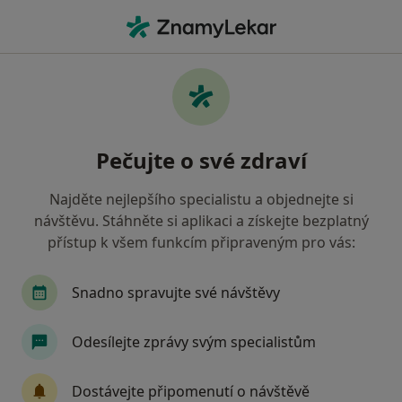
Hla
Internista • Liberec, liberecký
Filtry
• 1
Mapa
Doporučení internisté s Zdravotní
Pečujte o své zdraví
pojišťovna ministerstva vnitra ČR Liberec
Jak řadíme výsledky vyhledávání?
Najděte nejlepšího specialistu a objednejte si
návštěvu. Stáhněte si aplikaci a získejte bezplatný
přístup k všem funkcím připraveným pro vás:
Snadno spravujte své návštěvy
Odesílejte zprávy svým specialistům
MUDr. Ivana Pavlová
Dostávejte připomenutí o návštěvě
Internista, Praktický lékař