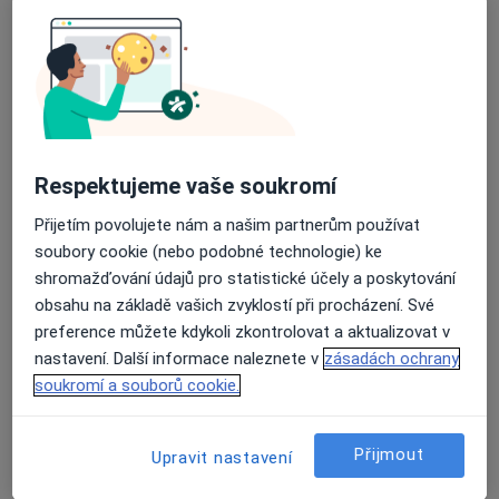
8 názorů
Adresa 1
Adresa 2
28. října 31, Jablonec nad Nisou
•
Mapa
Ordborný plicní lékař
Respektujeme vaše soukromí
Tento specialista nenabízí online rezervaci termínu na této adrese.
Přijetím povolujete nám a našim partnerům používat
Rezervovat termín
soubory cookie (nebo podobné technologie) ke
shromažďování údajů pro statistické účely a poskytování
obsahu na základě vašich zvyklostí při procházení. Své
preference můžete kdykoli zkontrolovat a aktualizovat v
nastavení. Další informace naleznete v
zásadách ochrany
soukromí a souborů cookie.
Přijmout
Upravit nastavení