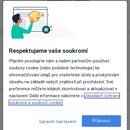
Rezervovat termín
Ceník
Adresy
Názory pacientů
Ceník
Respektujeme vaše soukromí
Informace o službách a cenách nejsou k dispozici
Přijetím povolujete nám a našim partnerům používat
Tento specialista ještě nepřidával žádné informace o
soubory cookie (nebo podobné technologie) ke
svých službách.
shromažďování údajů pro statistické účely a poskytování
obsahu na základě vašich zvyklostí při procházení. Své
preference můžete kdykoli zkontrolovat a aktualizovat v
nastavení. Další informace naleznete v
zásadách ochrany
Adresa
soukromí a souborů cookie.
Ordinace
Liberec
Přijmout
Upravit nastavení