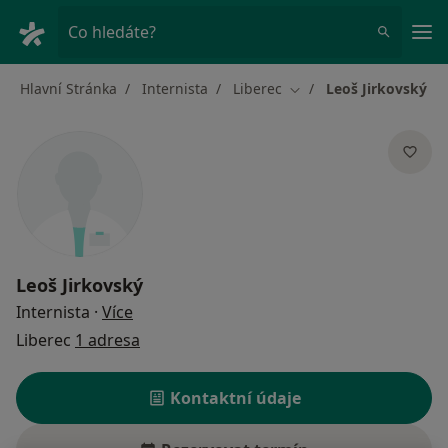
Hla
Co hledáte?
Hlavní Stránka
Internista
Liberec
Leoš Jirkovský
Změna města
Leoš Jirkovský
o specializacích
Internista
·
Více
Liberec
1 adresa
Kontaktní údaje