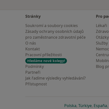
Stránky
Pro pa
Soukromí a soubory cookies
Lékaři
Zásady ochrany osobních údajů
Zdravot
pro zaměstnance zdravotní péče
Otázky
O nás
Služby
Kontakt
Nemoc
Pracovní příležitosti
Centr
Mobilní
Hledáme nové kolegy!
Podmínky
Blog p
Partneři
Jak řadíme výsledky vyhledávání?
Přístupnost
se otevře v nové 
se otevře
s
Polska
,
Türkiye
,
España
,