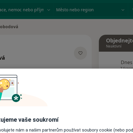
ace, nemoc nebo příjmení
Město nebo region
vobodová
a
Objednejt
Neaktivní
vá
Dnes
izacích
7 Srpen
Tento 
Rezervovat termín
ujeme vaše soukromí
Názory pacientů
ovolujete nám a našim partnerům používat soubory cookie (nebo po