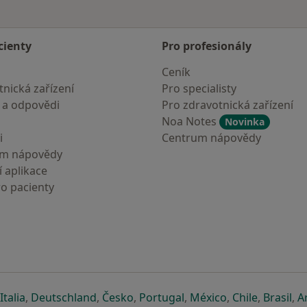
cienty
Pro profesionály
Ceník
nická zařízení
Pro specialisty
 a odpovědi
Pro zdravotnická zařízení
Noa Notes
Novinka
i
Centrum nápovědy
um nápovědy
 aplikace
ro pacienty
záložce
 v nové záložce
e otevře v nové záložce
se otevře v nové záložce
se otevře v nové záložce
se otevře v nové záložce
se otevře v nové záložc
se otevře v nov
se otevře
se 
Italia
,
Deutschland
,
Česko
,
Portugal
,
México
,
Chile
,
Brasil
,
A