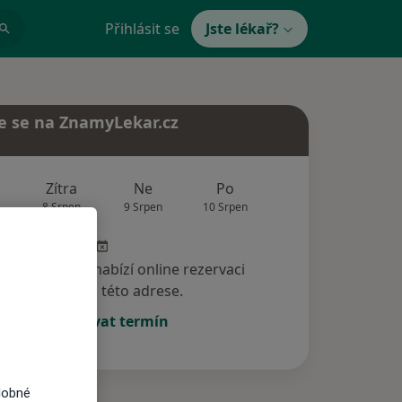
Přihlásit se
Jste lékař?
e se na ZnamyLekar.cz
Zítra
Ne
Po
Út
St
8 Srpen
9 Srpen
10 Srpen
11 Srpen
12 Srp
specialista nenabízí online rezervaci
termínu na této adrese.
Rezervovat termín
dobné