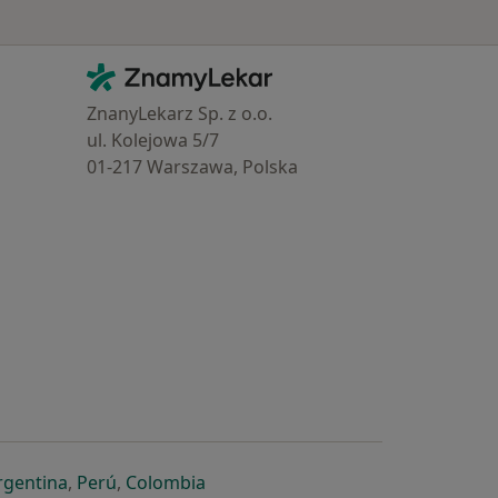
Kontakt
ZnamyLekar - Hlavní stránka
ZnanyLekarz Sp. z o.o.
ul. Kolejowa 5/7
01-217 Warszawa, Polska
e
é záložce
 v nové záložce
otevře v nové záložce
se otevře v nové záložce
se otevře v nové záložce
se otevře v nové záložce
rgentina
,
Perú
,
Colombia