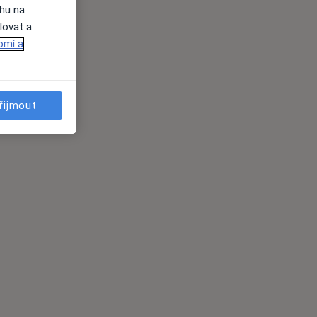
ahu na
lovat a
omí a
řijmout