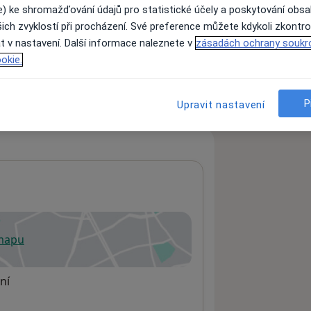
e) ke shromažďování údajů pro statistické účely a poskytování obs
ich zvyklostí při procházení. Své preference můžete kdykoli zkontro
t v nastavení. Další informace naleznete v
zásadách ochrany soukr
ách nejsou k dispozici
okie.
ádné informace o svých službách.
P
Upravit nastavení
 mapu
 otevře v nové záložce
ní