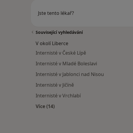
Jste tento lékař?
Související vyhledávání
V okolí Liberce
Internisté v České Lípě
Internisté v Mladé Boleslavi
Internisté v Jablonci nad Nisou
Internisté v Jičíně
Internisté v Vrchlabí
Více (14)
Více v kategorii: V okolí Liberce