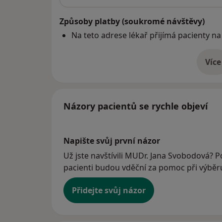
Způsoby platby (soukromé návštěvy)
Na teto adrese lékař přijímá pacienty na
Více
o 
Názory pacientů se rychle objeví
Napište svůj první názor
Už jste navštívili MUDr. Jana Svobodová? Po
pacienti budou vděční za pomoc při výběru 
Přidejte svůj názor