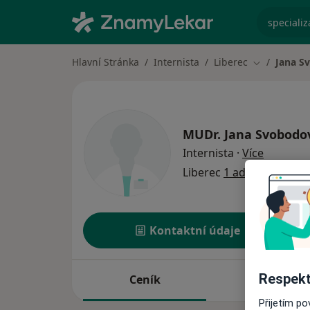
specializ
Hlavní Stránka
Internista
Liberec
Jana S
Změna měst
MUDr.
Jana Svobodo
o special
Internista
·
Více
Liberec
1 adresa
Kontaktní údaje
Respekt
Ceník
Adresy
Přijetím p