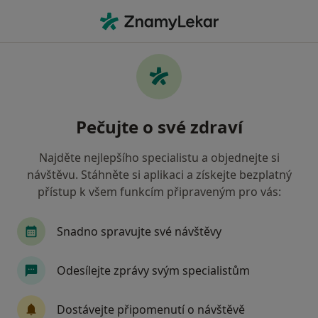
Hla
Neurolog • Písek, jihočeský
Filtry
Mapa
Neurolog Písek
Pečujte o své zdraví
Jak řadíme výsledky vyhledávání?
Najděte nejlepšího specialistu a objednejte si
návštěvu. Stáhněte si aplikaci a získejte bezplatný
Jakou pojišťovnu máte?
přístup k všem funkcím připraveným pro vás:
Zdravotní pojišťovna ministerstva vnitra ČR
O
Snadno spravujte své návštěvy
Odesílejte zprávy svým specialistům
Dostávejte připomenutí o návštěvě