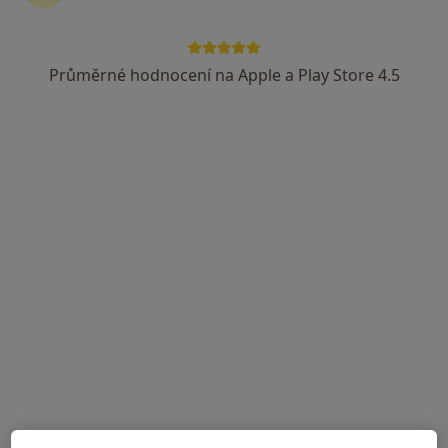
Průměrné hodnocení na Apple a Play Store 4.5
MUDr. Tomáš Váně
Neurolog
28 názorů
Chelčického 50/1, Písek
•
Mapa
Neurologická ambulance
Tento specialista nenabízí online rezervaci termínu na této adrese.
Rezervovat termín