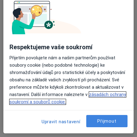
Daniel Rosol
Neurolog
Písek
•
Mapa
Ordinace
Respektujeme vaše soukromí
Tento specialista nenabízí online rezervaci termínu na této adrese.
Přijetím povolujete nám a našim partnerům používat
Rezervovat termín
soubory cookie (nebo podobné technologie) ke
shromažďování údajů pro statistické účely a poskytování
obsahu na základě vašich zvyklostí při procházení. Své
preference můžete kdykoli zkontrolovat a aktualizovat v
nastavení. Další informace naleznete v
zásadách ochrany
soukromí a souborů cookie.
Přijmout
Upravit nastavení
Květoslava Batistová