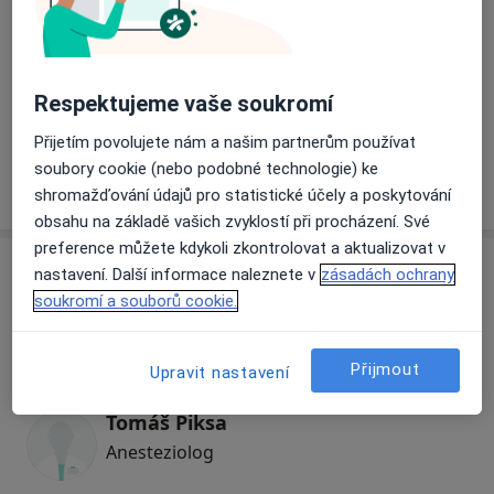
Koho hledáte?
Chirurg
Gynekolog
Pediatr
Respektujeme vaše soukromí
Fyzioterapeut
Ortoped
Přijetím povolujete nám a našim partnerům používat
Urolog
Neurolog
soubory cookie (nebo podobné technologie) ke
shromažďování údajů pro statistické účely a poskytování
Hledejte jinou specializaci
obsahu na základě vašich zvyklostí při procházení. Své
preference můžete kdykoli zkontrolovat a aktualizovat v
Specialisté
Ověřte svou pojišťovnu
nastavení. Další informace naleznete v
zásadách ochrany
soukromí a souborů cookie.
Anesteziolog
Přijmout
Upravit nastavení
Tomáš Piksa
Anesteziolog