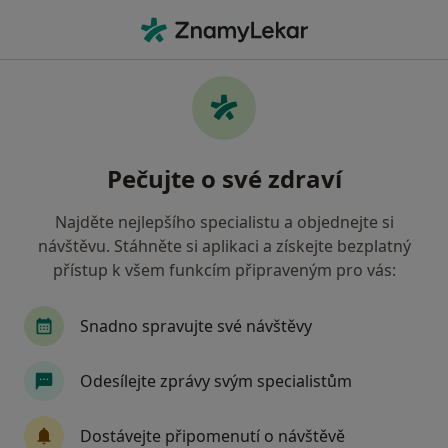
Hla
Neurolog • Milevsko, jihočeský
Filtry
Mapa
Neurolog Milevsko
Pečujte o své zdraví
Jak řadíme výsledky vyhledávání?
Najděte nejlepšího specialistu a objednejte si
návštěvu. Stáhněte si aplikaci a získejte bezplatný
Jakou pojišťovnu máte?
přístup k všem funkcím připraveným pro vás:
Zdravotní pojišťovna ministerstva vnitra ČR
O
Snadno spravujte své návštěvy
Odesílejte zprávy svým specialistům
Dostávejte připomenutí o návštěvě