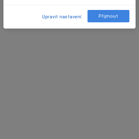
INNERA, s.r.o
·
Více
Neurolog, Diabetolog, Diagnostik
Přijmout
Upravit nastavení
6 názorů
Komenského 303, Sedlec-Prčice
•
Mapa
INNERA, s.r.o
Tato klinika nemá specialisty s dostupnými termíny v online kalendáři
Zobrazit profil
Poliklinika Milevsko