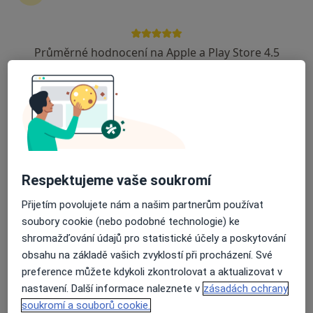
Průměrné hodnocení na Apple a Play Store 4.5
MUDr. Jana Motičková
Neurolog
č.d. 59, Opařany
•
Mapa
Neurologická ambulance
Tento specialista nenabízí online rezervaci termínu na této adrese.
Rezervovat termín
Respektujeme vaše soukromí
Přijetím povolujete nám a našim partnerům používat
soubory cookie (nebo podobné technologie) ke
shromažďování údajů pro statistické účely a poskytování
obsahu na základě vašich zvyklostí při procházení. Své
preference můžete kdykoli zkontrolovat a aktualizovat v
nastavení. Další informace naleznete v
zásadách ochrany
soukromí a souborů cookie.