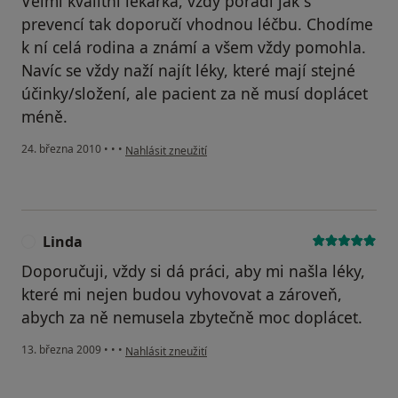
Velmi kvalitní lékařka, vždy poradí jak s
prevencí tak doporučí vhodnou léčbu. Chodíme
k ní celá rodina a známí a všem vždy pomohla.
Navíc se vždy naží najít léky, které mají stejné
účinky/složení, ale pacient za ně musí doplácet
méně.
podle názoru uživatele Pacient
24. března 2010
•
•
•
Nahlásit zneužití
Linda
L
Doporučuji, vždy si dá práci, aby mi našla léky,
které mi nejen budou vyhovovat a zároveň,
abych za ně nemusela zbytečně moc doplácet.
podle názoru uživatele Linda
13. března 2009
•
•
•
Nahlásit zneužití