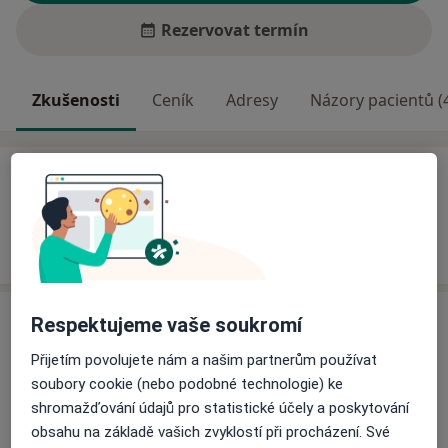
Rezervovat termín
Zkušenosti
Ceník
Adresy
Názory pacientů (
Zkušenosti
Odborník na:
Rehabilitační a fyzikální medicína
Neurologie
Respektujeme vaše soukromí
Ceník
Přijetím povolujete nám a našim partnerům používat
Informace o službách a cenách nejsou k dispozici
soubory cookie (nebo podobné technologie) ke
Tento specialista ještě nepřidával žádné informace o
shromažďování údajů pro statistické účely a poskytování
svých službách.
obsahu na základě vašich zvyklostí při procházení. Své