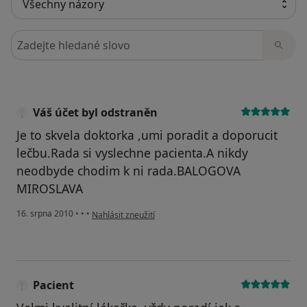
Hledejte v názorech
Váš účet byl odstraněn
Je to skvela doktorka ,umi poradit a doporucit
lečbu.Rada si vyslechne pacienta.A nikdy
neodbyde chodim k ni rada.BALOGOVA
MIROSLAVA
podle názoru uživatele Váš účet byl odstraněn
16. srpna 2010
•
•
•
Nahlásit zneužití
Pacient