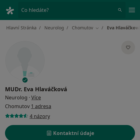
Hla
Co hledáte?
Hlavní Stránka
Neurolog
Chomutov
Eva Hlaváčkov
Změna města
MUDr.
Eva Hlaváčková
o specializacích
Neurolog
·
Více
Chomutov
1 adresa
4 názory
Kontaktní údaje