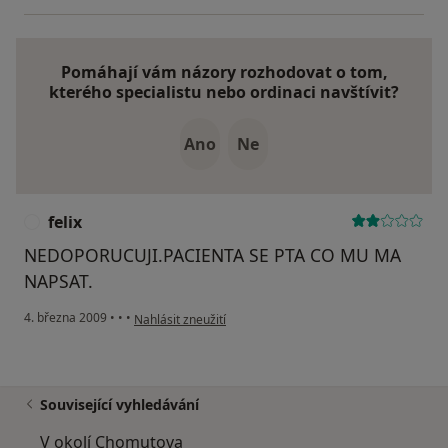
Pomáhají vám názory rozhodovat o tom,
kterého specialistu nebo ordinaci navštívit?
Ano
Ne
felix
F
NEDOPORUCUJI.PACIENTA SE PTA CO MU MA
NAPSAT.
podle názoru uživatele felix
4. března 2009
•
•
•
Nahlásit zneužití
Související vyhledávání
V okolí Chomutova