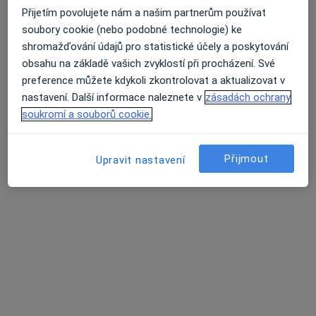
Přijetím povolujete nám a našim partnerům používat
MUDr. Dobroslava Helšusová
soubory cookie (nebo podobné technologie) ke
shromažďování údajů pro statistické účely a poskytování
Neurolog
11 názorů
obsahu na základě vašich zvyklostí při procházení. Své
preference můžete kdykoli zkontrolovat a aktualizovat v
Adresa 1
Adresa 2
nastavení. Další informace naleznete v
zásadách ochrany
soukromí a souborů cookie.
Rybalkova 1400, Louny
•
Mapa
Ord. lékaře specialisty - neurologie
Přijmout
Upravit nastavení
Tento specialista nenabízí online rezervaci termínu na této adrese.
Rezervovat termín