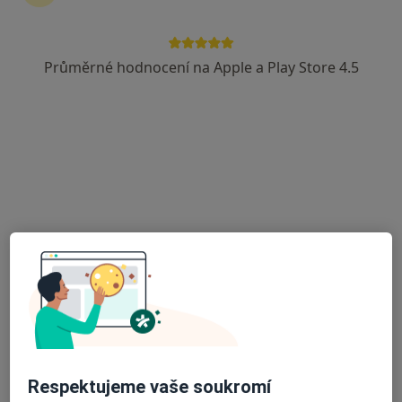
Průměrné hodnocení na Apple a Play Store 4.5
MUDr. Alena Dernerová
Neurolog
45 názorů
Pod Nemocnicí 2709, Louny
•
Mapa
Ord. lékaře specialisty -děts.neurolog
Tento specialista nenabízí online rezervaci termínu na této adrese.
Rezervovat termín
Respektujeme vaše soukromí