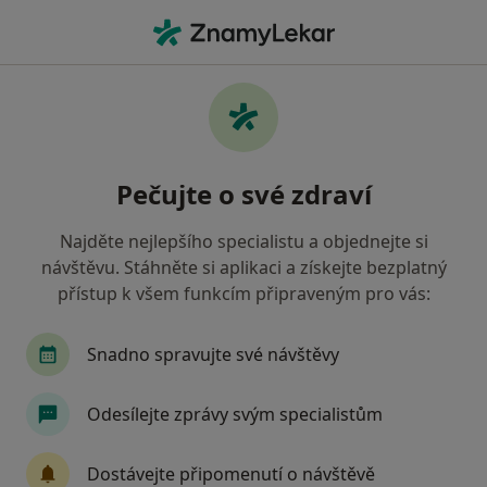
Hla
Neurolog • Louny, ústecký
Filtry
Mapa
Neurolog Louny
Pečujte o své zdraví
Jak řadíme výsledky vyhledávání?
Najděte nejlepšího specialistu a objednejte si
návštěvu. Stáhněte si aplikaci a získejte bezplatný
Jakou pojišťovnu máte?
přístup k všem funkcím připraveným pro vás:
Zdravotní pojišťovna ministerstva vnitra ČR
O
Snadno spravujte své návštěvy
Odesílejte zprávy svým specialistům
Dostávejte připomenutí o návštěvě