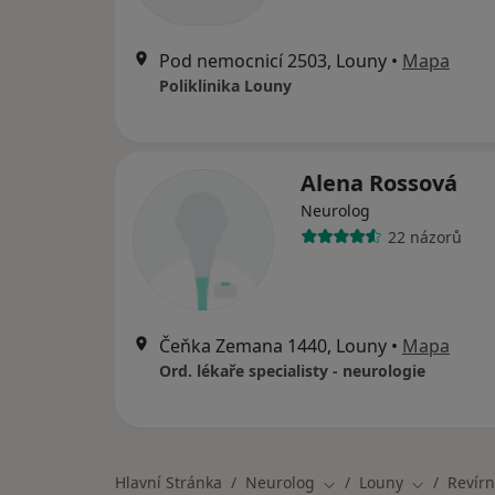
Pod nemocnicí 2503, Louny
•
Mapa
Poliklinika Louny
Alena Rossová
Neurolog
22 názorů
Čeňka Zemana 1440, Louny
•
Mapa
Ord. lékaře specialisty - neurologie
Hlavní Stránka
Neurolog
Louny
Revírn
Změna města
Změna měs