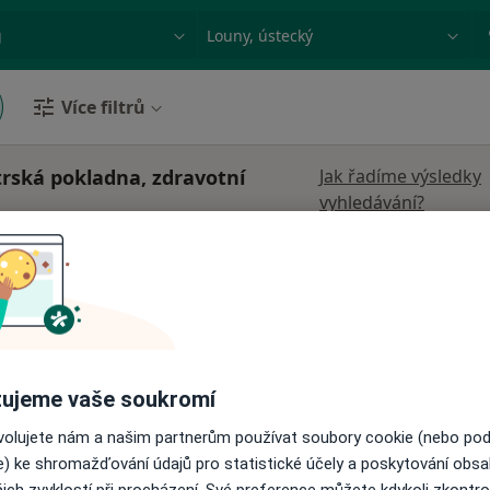
ace, nemoc nebo příjmení
Město nebo region
Více filtrů
trská pokladna, zdravotní
Jak řadíme výsledky
vyhledávání?
nerová
Dnes
Zítra
So
Ne
6 Srpen
7 Srpen
8 Srpen
9 Srpen
Online rezervace termínu není k dispozic
ujeme vaše soukromí
Rezervovat termín
ovolujete nám a našim partnerům používat soubory cookie (nebo po
e) ke shromažďování údajů pro statistické účely a poskytování obs
ich zvyklostí při procházení. Své preference můžete kdykoli zkontro