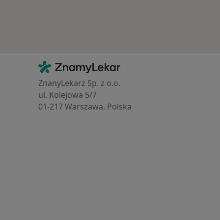
Kontakt
ZnamyLekar - Hlavní stránka
ZnanyLekarz Sp. z o.o.
ul. Kolejowa 5/7
01-217 Warszawa, Polska