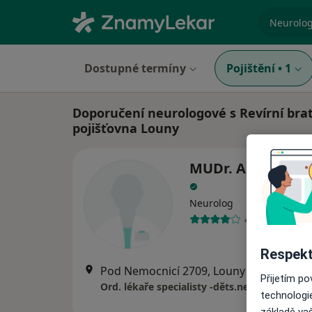
specializ
Dostupné termíny
Pojištění
•
1
Doporučení neurologové s Revírní bra
pojišťovna Louny
MUDr. Alena Der
Neurolog
45 názorů
Respekt
Pod Nemocnicí 2709, Louny
•
Mapa
Přijetím p
Ord. lékaře specialisty -děts.neurolog
technologi
základě vaš