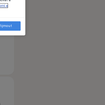
omí a
Po
Út
St
10 Srpen
11 Srpen
12 Srpen
řijmout
i
Po
Út
St
10 Srpen
11 Srpen
12 Srpen
i