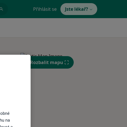
Přihlásit se
Jste lékař?
Rozbalit mapu
Po
Út
St
10 Srpen
11 Srpen
12 Srpen
i
dobné
ahu na
lovat a