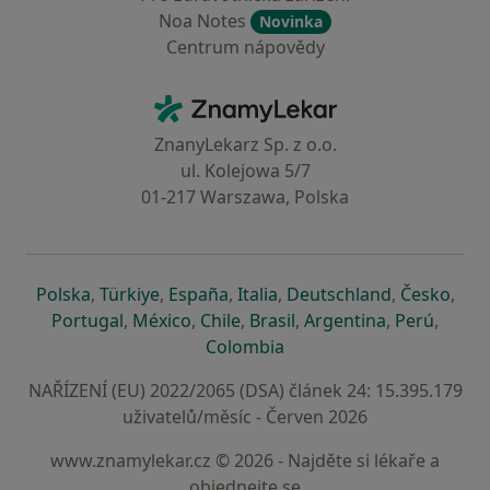
Noa Notes
Novinka
Centrum nápovědy
Kontakt
ZnamyLekar - Hlavní stránka
ZnanyLekarz Sp. z o.o.
ul. Kolejowa 5/7
01-217 Warszawa, Polska
se otevře v nové záložce
se otevře v nové záložce
se otevře v nové záložce
se otevře v nové záložce
se otevře v 
se o
Polska
,
Türkiye
,
España
,
Italia
,
Deutschland
,
Česko
,
se otevře v nové záložce
se otevře v nové záložce
se otevře v nové záložce
se otevře v nové záložc
se otevře v 
se ote
Portugal
,
México
,
Chile
,
Brasil
,
Argentina
,
Perú
,
se otevře v nové záložce
Colombia
NAŘÍZENÍ (EU) 2022/2065 (DSA) článek 24: 15.395.179
uživatelů/měsíc - Červen 2026
www.znamylekar.cz © 2026 - Najděte si lékaře a
objednejte se