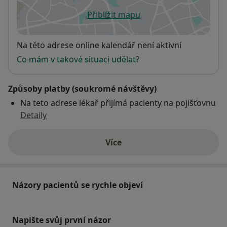
Přiblížit mapu
se otevře v nové záložce
Dostupnost
Na této adrese online kalendář není aktivní
Co mám v takové situaci udělat?
Způsoby platby (soukromé návštěvy)
Na teto adrese lékař přijímá pacienty na pojišťovnu
Detaily
Více
o adrese
Názory pacientů se rychle objeví
Napište svůj první názor