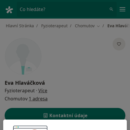
Hla
Co hledáte?
Hlavní Stránka
Fyzioterapeut
Chomutov
Eva Hlaváč
Změna města
Eva Hlaváčková
o specializacích
Fyzioterapeut
·
Více
Chomutov
1 adresa
Kontaktní údaje