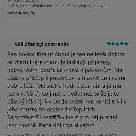
18. listopadu 2018
•
VITA, s.r.o. - Městská nemocnice
•
černající prsty na noze
•
podle názoru uživatele Váš účet byl odstraněn
Nahlásit zneužití
Váš účet byl odstraněn
Pan doktor Khaluf Abdul je ten nejlepší doktor
ze všech které znám. Je laskavý, příjemný,
lidový, velmi dobře se chová k pacientům. Má
úžasný přístup k pacientovi a hlavně umí velmi
dobře léčit. Mé sestře hodně pomohl a já mu
jsem vděčná. Co jiného dodat než to že je to
úžasný lékař jak v Duchcovské nemocnici tak i v
jeho soukromé ordinaci v Teplicích.
Samozřejmě i sestřičky které pro něj pracují
jsou hodné. Pana doktora si vážím.
27. dubna 2018
•
VITA, s.r.o. - Městská nemocnice
•
Hnisající noha
•