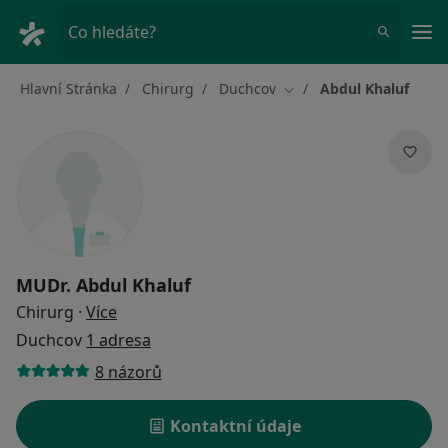
Hla
Co hledáte?
Hlavní Stránka
Chirurg
Duchcov
Abdul Khaluf
Změna města
MUDr.
Abdul Khaluf
o specializacích
Chirurg
·
Více
Duchcov
1 adresa
8 názorů
Kontaktní údaje