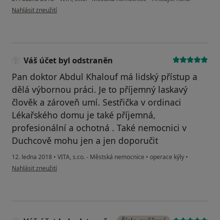
podle názoru uživatele Váš účet byl odstraněn
Nahlásit zneužití
Váš účet byl odstraněn
Pan doktor Abdul Khalouf má lidský přístup a
dělá výbornou práci. Je to příjemný laskavý
člověk a zároveň umí. Sestřička v ordinaci
Lékařského domu je také příjemná,
profesionální a ochotná . Také nemocnici v
Duchcově mohu jen a jen doporučit
12. ledna 2018
•
VITA, s.r.o. - Městská nemocnice
•
operace kýly
•
podle názoru uživatele Váš účet byl odstraněn
Nahlásit zneužití