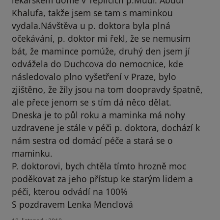
lékařském domě v Teplicích p.Mudr. Abdul
Khalufa, takže jsem se tam s maminkou
vydala.Návštěva u p. doktora byla plná
očekávání, p. doktor mi řekl, že se nemusím
bát, že mamince pomúže, druhý den jsem jí
odvážela do Duchcova do nemocnice, kde
následovalo plno vyšetření v Praze, bylo
zjištěno, že žíly jsou na tom doopravdy špatně,
ale přece jenom se s tím dá něco dělat.
Dneska je to půl roku a maminka má nohy
uzdravene je stále v péči p. doktora, dochází k
nám sestra od domácí péče a stará se o
maminku.
P. doktorovi, bych chtěla tímto hrozně moc
poděkovat za jeho přístup ke starým lidem a
péči, kterou odvádí na 100%
S pozdravem Lenka Menclová