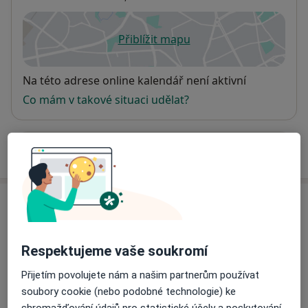
Přiblížit mapu
se otevře v nové záložce
Dostupnost
Na této adrese online kalendář není aktivní
Co mám v takové situaci udělat?
Více
o adrese
Názory
Přidejte svůj názor
Respektujeme vaše soukromí
Přijetím povolujete nám a našim partnerům používat
soubory cookie (nebo podobné technologie) ke
8 názorů