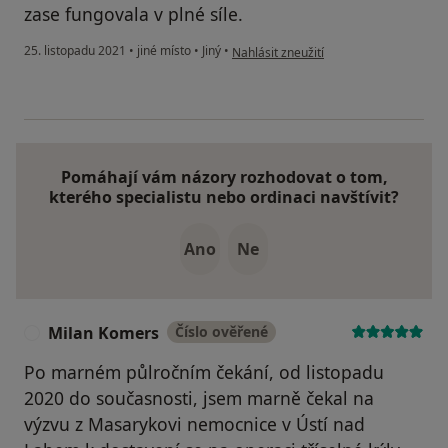
zase fungovala v plné síle.
podle názoru uživatele HaVran
25. listopadu 2021
•
jiné místo
•
Jiný
•
Nahlásit zneužití
Pomáhají vám názory rozhodovat o tom,
kterého specialistu nebo ordinaci navštívit?
Ano
Ne
Milan Komers
Číslo ověřené
M
Po marném půlročním čekání, od listopadu
2020 do současnosti, jsem marně čekal na
výzvu z Masarykovi nemocnice v Ústí nad