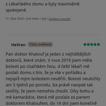
z Lékařského domu a byly maximálně
spokojené.
podle názoru uživatele Karolina
31. října 2024
•
jiné místo
•
Jiný
•
Nahlásit zneužití
HaVran
Číslo ověřené
H
Pan doktor Khalouf je jeden z nejlidštějších
doktorů, které znám. V roce 2019 jsem měla
bolesti po císařském řezu, 4 čeští lékaři mě
poslali domu s tím, že je vše v pořádku a
nejspíš mým bolestem nevěřili. Bolesti neutichly
ani 5 týdnů po porodu, ba právě naopak tak
zesílily, že jsem nemohla chodit. Díky bohu a
mé kamarádce, která mě poslala za panem
doktorem Khaloufem, do 14 dní jsem konečně