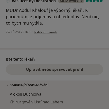
Váš účet byl odstraněn
Číslo ověřené
MUDr Abdul Khalouf je výborný lékař . K
pacientům je příjemný a ohleduplný. Není nic,
co bych mu vytkla.
podle názoru uživatele Váš účet byl odstraněn
29. března 2016
•
•
•
Nahlásit zneužití
Jste tento lékař?
Upravit nebo spravovat profil
Související vyhledávání
V okolí Duchcova
Chirurgové v Ústí nad Labem