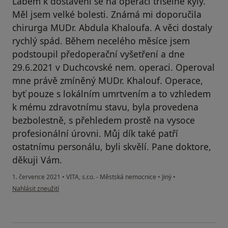
Labem k dostavení se na operaci tříselné kýly.
Měl jsem velké bolesti. Známá mi doporučila
chirurga MUDr. Abdula Khaloufa. A věci dostaly
rychlý spád. Během necelého měsíce jsem
podstoupil předoperační vyšetření a dne
29.6.2021 v Duchcovské nem. operaci. Operoval
mne právě zmíněný MUDr. Khalouf. Operace,
byť pouze s lokálním umrtvením a to vzhledem
k mému zdravotnímu stavu, byla provedena
bezbolestně, s přehledem prostě na vysoce
profesionální úrovni. Můj dík také patří
ostatnímu personálu, byli skvělí. Pane doktore,
děkuji Vám.
1. července 2021
•
VITA, s.r.o. - Městská nemocnice
•
Jiný
•
podle názoru uživatele Milan Komers
Nahlásit zneužití