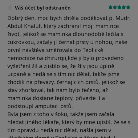
Váš účet byl odstraněn
Dobrý den, moc bych chtěla poděkovat p. Mudr.
Abdul Khaluf, který zachránil mojí mamince
život, jelikož se maminka dlouhodobě léčila s
cukrovkou, začaly jí černat prsty u nohou, naše
první návštěva směřovala do Teplické
nemocnice na chirurgii,kde ji bylo provedeno
vyšetření žil a zjistilo se, že žíly jsou úplně
ucpané a nedá se s tím nic dělat, takže jsme
chodili na převazy, černajících prstů, jelikož se
stav zhoršoval, tak nám bylo řečeno, až
maminka dostane teploty, přivezte jí a
podstoupí amputaci pstů.
Byla jsem z toho v šoku, takže jsem začala
hledat jiného lékaře, který by mne ujistil, že se s
tím opravdu nedá nic dělat, našla jsem v