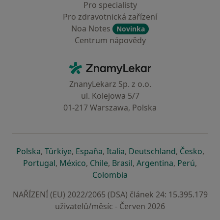
Pro specialisty
Pro zdravotnická zařízení
Noa Notes
Novinka
Centrum nápovědy
Kontakt
ZnamyLekar - Hlavní stránka
ZnanyLekarz Sp. z o.o.
ul. Kolejowa 5/7
01-217 Warszawa, Polska
se otevře v nové záložce
se otevře v nové záložce
se otevře v nové záložce
se otevře v nové záložce
se otevře v 
se o
Polska
,
Türkiye
,
España
,
Italia
,
Deutschland
,
Česko
,
se otevře v nové záložce
se otevře v nové záložce
se otevře v nové záložce
se otevře v nové záložc
se otevře v 
se ote
Portugal
,
México
,
Chile
,
Brasil
,
Argentina
,
Perú
,
se otevře v nové záložce
Colombia
NAŘÍZENÍ (EU) 2022/2065 (DSA) článek 24: 15.395.179
uživatelů/měsíc - Červen 2026