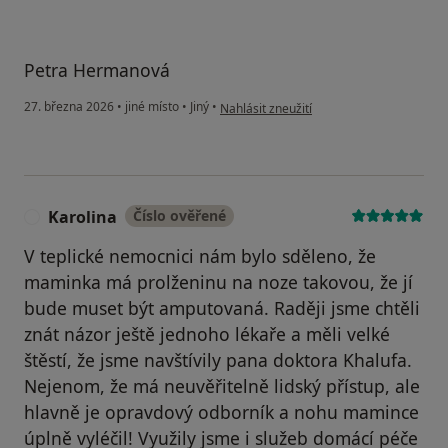
Petra Hermanová
podle názoru uživatele Petra Hermanová
27. března 2026
•
jiné místo
•
Jiný
•
Nahlásit zneužití
Karolina
Číslo ověřené
K
V teplické nemocnici nám bylo sděleno, že
maminka má prolženinu na noze takovou, že jí
bude muset být amputovaná. Raději jsme chtěli
znát názor ještě jednoho lékaře a měli velké
štěstí, že jsme navštívily pana doktora Khalufa.
Nejenom, že má neuvěřitelně lidský přístup, ale
hlavně je opravdový odborník a nohu mamince
úplně vyléčil! Využily jsme i služeb domácí péče