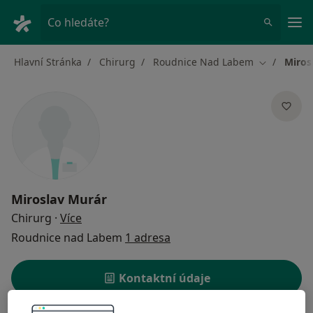
Hla
Co hledáte?
Hlavní Stránka
Chirurg
Roudnice Nad Labem
Miros
Změna měs
Miroslav Murár
o specializacích
Chirurg
·
Více
Roudnice nad Labem
1 adresa
Kontaktní údaje