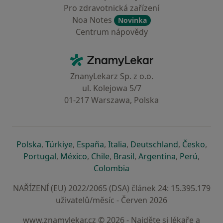
Pro zdravotnická zařízení
Noa Notes
Novinka
Centrum nápovědy
Kontakt
ZnamyLekar - Hlavní stránka
ZnanyLekarz Sp. z o.o.
ul. Kolejowa 5/7
01-217 Warszawa, Polska
se otevře v nové záložce
se otevře v nové záložce
se otevře v nové záložce
se otevře v nové záložce
se otevře v 
se o
Polska
,
Türkiye
,
España
,
Italia
,
Deutschland
,
Česko
,
se otevře v nové záložce
se otevře v nové záložce
se otevře v nové záložce
se otevře v nové záložc
se otevře v 
se ote
Portugal
,
México
,
Chile
,
Brasil
,
Argentina
,
Perú
,
se otevře v nové záložce
Colombia
NAŘÍZENÍ (EU) 2022/2065 (DSA) článek 24: 15.395.179
uživatelů/měsíc - Červen 2026
www.znamylekar.cz © 2026 - Najděte si lékaře a