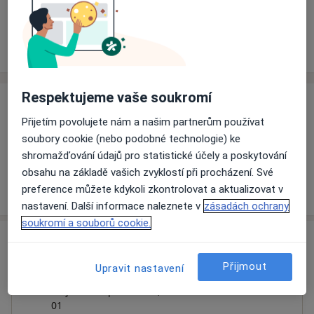
Rezervovat termín
Ceník
Adresy
Názory pacientů
Respektujeme vaše soukromí
Ceník
Přijetím povolujete nám a našim partnerům používat
Informace o službách a cenách nejsou k dispozici
soubory cookie (nebo podobné technologie) ke
Tento specialista ještě nepřidával žádné informace o
shromažďování údajů pro statistické účely a poskytování
svých službách.
obsahu na základě vašich zvyklostí při procházení. Své
preference můžete kdykoli zkontrolovat a aktualizovat v
nastavení. Další informace naleznete v
zásadách ochrany
soukromí a souborů cookie.
Adresa
Přijmout
Upravit nastavení
Podřipská nemocnice Roudnice
Alej 17. listopadu 1101,
Roudnice nad Labem
413
01