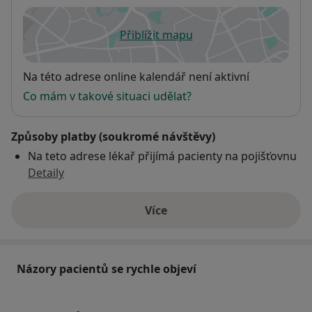
Přiblížit mapu
se otevře v nové záložce
Dostupnost
Na této adrese online kalendář není aktivní
Co mám v takové situaci udělat?
Způsoby platby (soukromé návštěvy)
Na teto adrese lékař přijímá pacienty na pojišťovnu
Detaily
Více
o adrese
Názory pacientů se rychle objeví