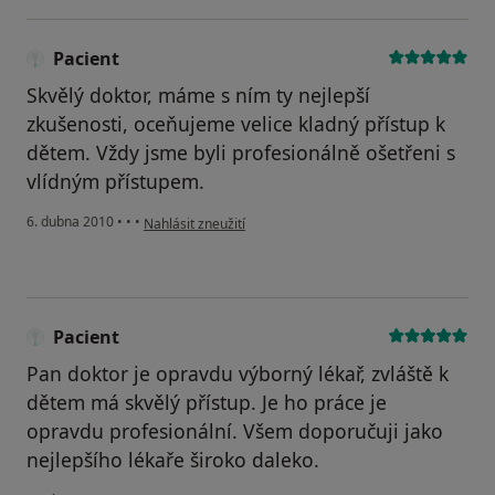
Pacient
Skvělý doktor, máme s ním ty nejlepší
zkušenosti, oceňujeme velice kladný přístup k
dětem. Vždy jsme byli profesionálně ošetřeni s
vlídným přístupem.
podle názoru uživatele Pacient
6. dubna 2010
•
•
•
Nahlásit zneužití
Pacient
Pan doktor je opravdu výborný lékař, zvláště k
dětem má skvělý přístup. Je ho práce je
opravdu profesionální. Všem doporučuji jako
nejlepšího lékaře široko daleko.