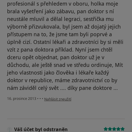
profesionál s přehledem v oboru, holka moje
brala vyšetření jako zábavu, pan doktor s ní
neustále mluvil a dělal legraci, sestřička mu
výborně přizvukovala, byl jsem až dojatý jejich
přístupem na to, že jsme tam byli poprvé a
úplně cizí. Ostatní lékaři a zdravotníci by si měli
vzít z pana doktora příklad. Nyní jsem chtěl
dceru opět objednat, pan doktor už je v
důchodu, ale ještě snad ve středu ordinuje, Mít
jeho vlastnosti jako člověka i lékaře každý
doktor v republice, máme zdravotnictví co by
nám záviděl celý svět .... díky pane doktore ...
podle názoru uživatele Váš účet byl odstraněn
16. prosince 2013
•
•
•
Nahlásit zneužití
Váš účet byl odstraněn