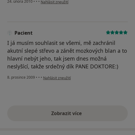
podle názoru uživatele Pacient
24. února 2010
•
•
•
Nahlásit zneužití
Pacient
I já musím souhlasit se všemi, mě zachránil
akutní slepé střevo a zánět mozkových blan a to
hlavní nebýt jeho, tak jsem dnes možná
neslyšící, takže srdečný dík PANE DOKTORE:)
podle názoru uživatele Pacient
8. prosince 2009
•
•
•
Nahlásit zneužití
Zobrazit více
výše uvedené názory