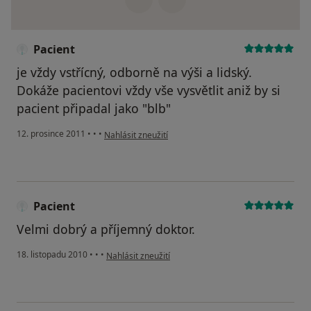
Pacient
je vždy vstřícný, odborně na výši a lidský.
Dokáže pacientovi vždy vše vysvětlit aniž by si
pacient připadal jako "blb"
podle názoru uživatele Pacient
12. prosince 2011
•
•
•
Nahlásit zneužití
Pacient
Velmi dobrý a příjemný doktor.
podle názoru uživatele Pacient
18. listopadu 2010
•
•
•
Nahlásit zneužití