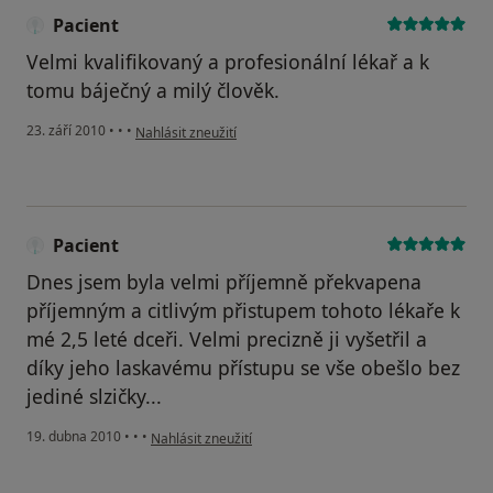
Pacient
Velmi kvalifikovaný a profesionální lékař a k
tomu báječný a milý člověk.
podle názoru uživatele Pacient
23. září 2010
•
•
•
Nahlásit zneužití
Pacient
Dnes jsem byla velmi příjemně překvapena
příjemným a citlivým přistupem tohoto lékaře k
mé 2,5 leté dceři. Velmi precizně ji vyšetřil a
díky jeho laskavému přístupu se vše obešlo bez
jediné slzičky...
podle názoru uživatele Pacient
19. dubna 2010
•
•
•
Nahlásit zneužití