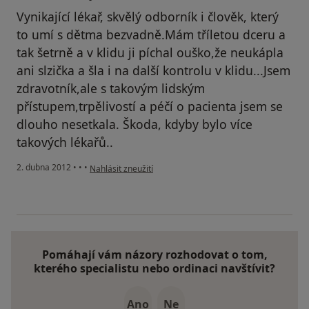
Vynikající lékař, skvělý odborník i člověk, který
to umí s dětma bezvadně.Mám tříletou dceru a
tak šetrně a v klidu ji píchal ouško,že neukápla
ani slzička a šla i na další kontrolu v klidu...Jsem
zdravotník,ale s takovým lidským
přístupem,trpělivostí a péčí o pacienta jsem se
dlouho nesetkala. Škoda, kdyby bylo více
takových lékařů..
podle názoru uživatele Váš účet byl odstraněn
2. dubna 2012
•
•
•
Nahlásit zneužití
Pomáhají vám názory rozhodovat o tom,
kterého specialistu nebo ordinaci navštívit?
Ano
Ne