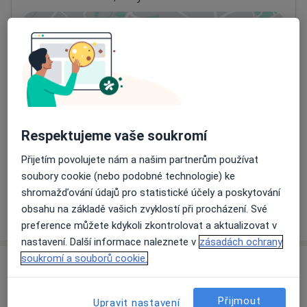
Přiblížit mapu
se otevře v nové záložce
Dostupnost
Na této adrese online kalendář není aktivní
Co mám v takové situaci udělat?
Respektujeme vaše soukromí
Způsoby platby (soukromé návštěvy)
Na teto adrese lékař přijímá pacienty na pojišťovnu
Přijetím povolujete nám a našim partnerům používat
Detaily
soubory cookie (nebo podobné technologie) ke
shromažďování údajů pro statistické účely a poskytování
obsahu na základě vašich zvyklostí při procházení. Své
Více
o adrese
preference můžete kdykoli zkontrolovat a aktualizovat v
nastavení. Další informace naleznete v
zásadách ochrany
soukromí a souborů cookie.
Názory
Přijmout
Přidejte svůj názor
Upravit nastavení