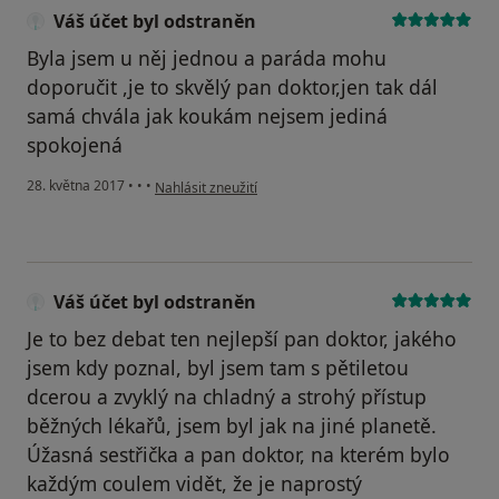
Váš účet byl odstraněn
Byla jsem u něj jednou a paráda mohu
doporučit ,je to skvělý pan doktor,jen tak dál
samá chvála jak koukám nejsem jediná
spokojená
podle názoru uživatele Váš účet byl odstraněn
28. května 2017
•
•
•
Nahlásit zneužití
Váš účet byl odstraněn
Je to bez debat ten nejlepší pan doktor, jakého
jsem kdy poznal, byl jsem tam s pětiletou
dcerou a zvyklý na chladný a strohý přístup
běžných lékařů, jsem byl jak na jiné planetě.
Úžasná sestřička a pan doktor, na kterém bylo
každým coulem vidět, že je naprostý