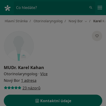
Hla
Co hledáte?
Hlavní Stránka
Otorinolaryngolog
Nový Bor
Karel K
Změna města
MUDr.
Karel Kahan
o specializacích
Otorinolaryngolog
·
Více
Nový Bor
1 adresa
23 názorů
Kontaktní údaje