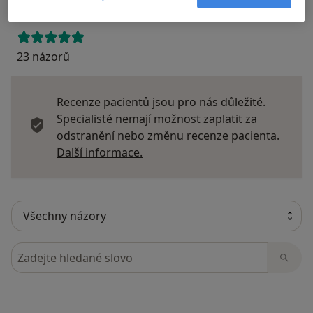
23 názorů
Recenze pacientů jsou pro nás důležité.
Specialisté nemají možnost zaplatit za
odstranění nebo změnu recenze pacienta.
Další informace o názorech
Další informace.
Hledejte v názorech