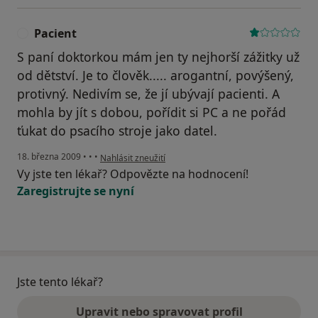
Pacient
P
S paní doktorkou mám jen ty nejhorší zážitky už
od dětství. Je to člověk..... arogantní, povýšený,
protivný. Nedivím se, že jí ubývají pacienti. A
mohla by jít s dobou, pořídit si PC a ne pořád
ťukat do psacího stroje jako datel.
podle názoru uživatele Pacient
18. března 2009
•
•
•
Nahlásit zneužití
Vy jste ten lékař? Odpovězte na hodnocení!
Zaregistrujte se nyní
Jste tento lékař?
Upravit nebo spravovat profil