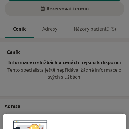
Rezervovat termín
Ceník
Adresy
Názory pacientů (5)
Ceník
Informace o službách a cenách nejsou k dispozici
Tento specialista ještě nepřidával žádné informace o
svých službách.
Adresa
Dermatovenerolog
U polikliniky 1289,
Veselí nad Moravou
69801