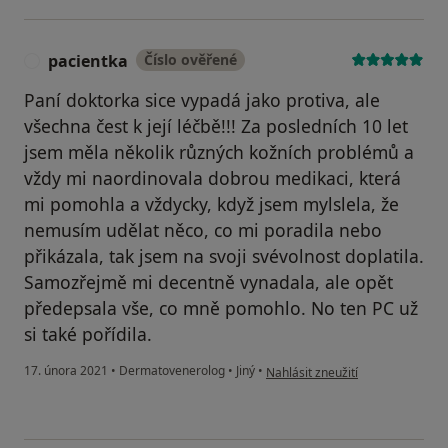
pacientka
Číslo ověřené
P
Paní doktorka sice vypadá jako protiva, ale
všechna čest k její léčbě!!! Za posledních 10 let
jsem měla několik různých kožních problémů a
vždy mi naordinovala dobrou medikaci, která
mi pomohla a vždycky, když jsem mylslela, že
nemusím udělat něco, co mi poradila nebo
přikázala, tak jsem na svoji svévolnost doplatila.
Samozřejmě mi decentně vynadala, ale opět
předepsala vše, co mně pomohlo. No ten PC už
si také pořídila.
podle názoru uživatele pacientka
17. února 2021
•
Dermatovenerolog
•
Jiný
•
Nahlásit zneužití