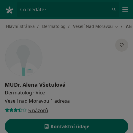
Hla
Co hledáte?
Hlavní Stránka
Dermatolog
Veselí Nad Moravou
Ale
Změna m
MUDr.
Alena Všetulová
o specializacích
Dermatolog
·
Více
Veselí nad Moravou
1 adresa
5 názorů
Kontaktní údaje