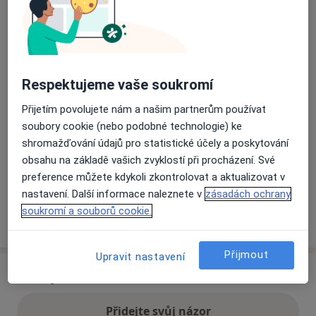
Přiblížit mapu
se otevře v nové záložce
Dostupnost
Na této adrese online kalendář není aktivní
Respektujeme vaše soukromí
Co mám v takové situaci udělat?
Přijetím povolujete nám a našim partnerům používat
soubory cookie (nebo podobné technologie) ke
Způsoby platby (soukromé návštěvy)
shromažďování údajů pro statistické účely a poskytování
obsahu na základě vašich zvyklostí při procházení. Své
Na teto adrese lékař přijímá pacienty na pojišťovnu
preference můžete kdykoli zkontrolovat a aktualizovat v
Detaily
nastavení. Další informace naleznete v
zásadách ochrany
soukromí a souborů cookie.
Více
o adrese
Přijmout
Upravit nastavení
Názory
Přidejte svůj názor