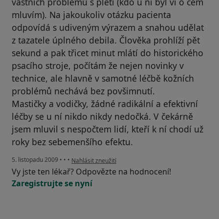
vastních problémů s pletí (kdo u ní byl ví o čem
mluvím). Na jakoukoliv otázku pacienta
odpovídá s udiveným výrazem a snahou udělat
z tazatele úplného debila. Člověka prohlíží pět
sekund a pak třicet minut mlátí do historického
psacího stroje, počítám že nejen novinky v
technice, ale hlavně v samotné léčbě kožních
problémů nechává bez povšimnutí.
Mastičky a vodičky, žádné radikální a efektivní
léčby se u ní nikdo nikdy nedočká. V čekárně
jsem mluvil s nespočtem lidí, kteří k ní chodí už
roky bez sebemenšího efektu.
podle názoru uživatele Váš účet byl odstraněn
5. listopadu 2009
•
•
•
Nahlásit zneužití
Vy jste ten lékař? Odpovězte na hodnocení!
Zaregistrujte se nyní