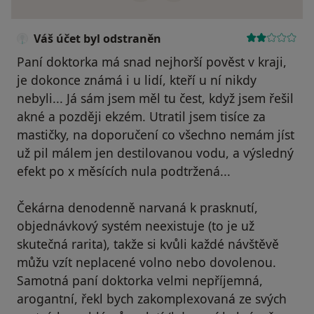
Váš účet byl odstraněn
Paní doktorka má snad nejhorší pověst v kraji,
je dokonce známá i u lidí, kteří u ní nikdy
nebyli... Já sám jsem měl tu čest, když jsem řešil
akné a později ekzém. Utratil jsem tisíce za
mastičky, na doporučení co všechno nemám jíst
už pil málem jen destilovanou vodu, a výsledný
efekt po x měsících nula podtržená...
Čekárna denodenně narvaná k prasknutí,
objednávkový systém neexistuje (to je už
skutečná rarita), takže si kvůli každé návštěvě
můžu vzít neplacené volno nebo dovolenou.
Samotná paní doktorka velmi nepříjemná,
arogantní, řekl bych zakomplexovaná ze svých