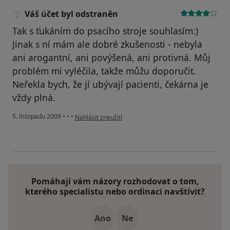
Váš účet byl odstraněn
Tak s ťukáním do psacího stroje souhlasím:)
Jinak s ní mám ale dobré zkušenosti - nebyla
ani arogantní, ani povýšená, ani protivná. Můj
problém mi vyléčila, takže můžu doporučit.
Neřekla bych, že jí ubývají pacienti, čekárna je
vždy plná.
podle názoru uživatele Váš účet byl odstraněn
5. listopadu 2009
•
•
•
Nahlásit zneužití
Pomáhají vám názory rozhodovat o tom,
kterého specialistu nebo ordinaci navštívit?
Ano
Ne