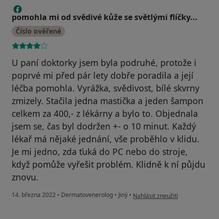
P
pomohla mi od svědivé kůže se světlými flíčky...
Číslo ověřené
U paní doktorky jsem byla podruhé, protože i
poprvé mi před pár lety dobře poradila a její
léčba pomohla. Vyrážka, svědivost, bílé skvrny
zmizely. Stačila jedna mastička a jeden šampon
celkem za 400,- z lékárny a bylo to. Objednala
jsem se, čas byl dodržen +- o 10 minut. Každý
lékař má nějaké jednání, vše proběhlo v klidu.
Je mi jedno, zda ťuká do PC nebo do stroje,
když pomůže vyřešit problém. Klidně k ní půjdu
znovu.
podle názoru uživatele pomohla m
14. března 2022
•
Dermatovenerolog
•
Jiný
•
Nahlásit zneužití