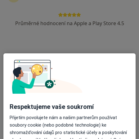
Průměrné hodnocení na Apple a Play Store 4.5
MUDr. Martin Raus
Dermatolog
27 názorů
Bří Mrštíků 38, Břeclav
•
Mapa
Poliklinika Břeclav s.r.o.
Tento specialista nenabízí online rezervaci termínu na této adrese.
Rezervovat termín
Respektujeme vaše soukromí
Přijetím povolujete nám a našim partnerům používat
soubory cookie (nebo podobné technologie) ke
shromažďování údajů pro statistické účely a poskytování