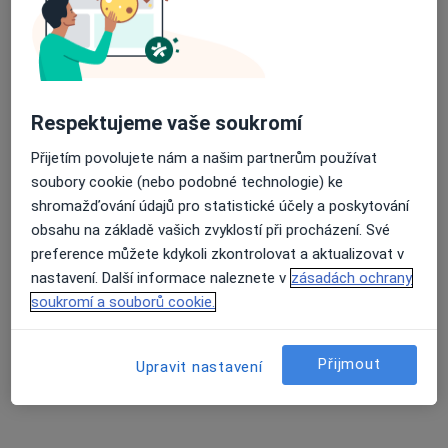
7 názorů
U Brány 243, Uherské Hradiště
•
Mapa
Průměrné hodnocení na Apple a Play Store 4.5
Ordinace
Tento specialista nenabízí online rezervaci termínu na této adrese.
Respektujeme vaše soukromí
Rezervovat termín
Přijetím povolujete nám a našim partnerům používat
soubory cookie (nebo podobné technologie) ke
shromažďování údajů pro statistické účely a poskytování
obsahu na základě vašich zvyklostí při procházení. Své
preference můžete kdykoli zkontrolovat a aktualizovat v
nastavení. Další informace naleznete v
zásadách ochrany
soukromí a souborů cookie.
Přijmout
Upravit nastavení
MUDr. Hana Richterová
Dermatolog
6 názorů