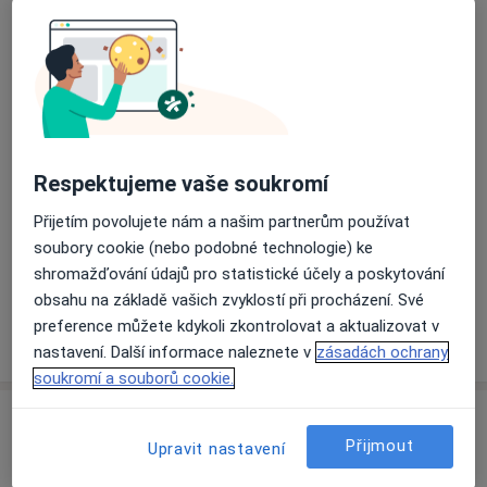
Přiblížit mapu
se otevře v nové záložce
Dostupnost
Na této adrese online kalendář není aktivní
Co mám v takové situaci udělat?
Respektujeme vaše soukromí
Způsoby platby (soukromé návštěvy)
Přijetím povolujete nám a našim partnerům používat
soubory cookie (nebo podobné technologie) ke
Na teto adrese lékař přijímá pacienty na pojišťovnu
shromažďování údajů pro statistické účely a poskytování
Detaily
obsahu na základě vašich zvyklostí při procházení. Své
preference můžete kdykoli zkontrolovat a aktualizovat v
Více
o adrese
nastavení. Další informace naleznete v
zásadách ochrany
soukromí a souborů cookie.
Názory
Přijmout
Upravit nastavení
Přidejte svůj názor