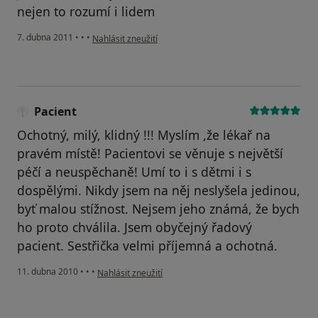
nejen to rozumí i lidem
podle názoru uživatele Pacient
7. dubna 2011
•
•
•
Nahlásit zneužití
Pacient
Ochotný, milý, klidný !!! Myslím ,že lékař na
pravém místě! Pacientovi se věnuje s největší
péčí a neuspěchaně! Umí to i s dětmi i s
dospělými. Nikdy jsem na něj neslyšela jedinou,
byť malou stížnost. Nejsem jeho známá, že bych
ho proto chválila. Jsem obyčejný řadový
pacient. Sestřička velmi příjemná a ochotná.
podle názoru uživatele Pacient
11. dubna 2010
•
•
•
Nahlásit zneužití