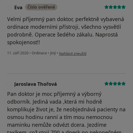
Eva
Číslo ověřené
E
Velmi příjemný pan doktor, perfektně vybavená
ordinace moderními přístroji, všechno vysvětlí
podrobně. Operace šedého zákalu. Naprostá
spokojenost!!
podle názoru uživatele Eva
11. září 2020
•
Ordinace
•
Jiný
•
Nahlásit zneužití
Jaroslava Thořová
J
Pan doktor je moc příjemný a výborný
odborník. Jediná vada ,která mi hodně
komplikuje život je, že neobjednává pacienty na
osmou hodinu ranní a tím mou nemocnou
maminku nemůže odvézt dcera. Jezdíme
taxíkem, což stojí 700 a dnesk po nekonečném