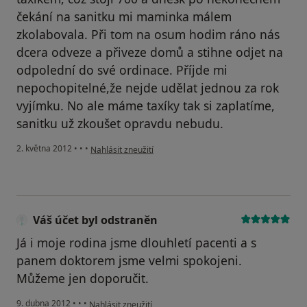
čekání na sanitku mi maminka málem
zkolabovala. Při tom na osum hodim ráno nás
dcera odveze a přiveze domů a stihne odjet na
odpolední do své ordinace. Příjde mi
nepochopitelné,že nejde udělat jednou za rok
vyjímku. No ale máme taxíky tak si zaplatíme,
sanitku už zkoušet opravdu nebudu.
podle názoru uživatele Jaroslava Thořová
2. května 2012
•
•
•
Nahlásit zneužití
Váš účet byl odstraněn
Já i moje rodina jsme dlouhletí pacenti a s
panem doktorem jsme velmi spokojeni.
Můžeme jen doporučit.
podle názoru uživatele Váš účet byl odstraněn
9. dubna 2012
•
•
•
Nahlásit zneužití