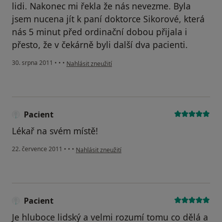
lidi. Nakonec mi řekla že nás nevezme. Byla
jsem nucena jít k paní doktorce Sikorové, která
nás 5 minut před ordinační dobou přijala i
přesto, že v čekárně byli další dva pacienti.
podle názoru uživatele Váš účet byl odstraněn
30. srpna 2011
•
•
•
Nahlásit zneužití
Pacient
Lékař na svém místě!
podle názoru uživatele Pacient
22. července 2011
•
•
•
Nahlásit zneužití
Pacient
Je hluboce lidský a velmi rozumí tomu co dělá a