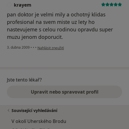
krayem
K
pan doktor je velmi mily a ochotný klidas
profesional na svem miste uz lety ho
nastevujeme s celou rodinou opravdu super
muzu jenom doporucit.
podle názoru uživatele krayem
3. dubna 2009
•
•
•
Nahlásit zneužití
Jste tento lékař?
Upravit nebo spravovat profil
Související vyhledávání
V okolí Uherského Brodu