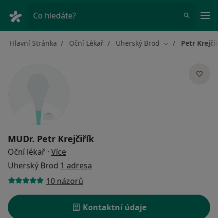
Hla
Co hledáte?
Hlavní Stránka
Oční Lékař
Uherský Brod
Petr Krejči
Změna města
MUDr.
Petr Krejčiřík
o specializacích
Oční lékař
·
Více
Uherský Brod
1 adresa
10 názorů
Kontaktní údaje