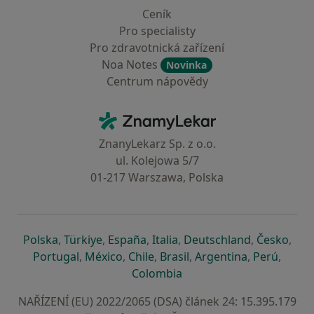
Ceník
Pro specialisty
Pro zdravotnická zařízení
Noa Notes
Novinka
Centrum nápovědy
Kontakt
ZnamyLekar - Hlavní stránka
ZnanyLekarz Sp. z o.o.
ul. Kolejowa 5/7
01-217 Warszawa, Polska
se otevře v nové záložce
se otevře v nové záložce
se otevře v nové záložce
se otevře v nové záložce
se otevře v 
se o
Polska
,
Türkiye
,
España
,
Italia
,
Deutschland
,
Česko
,
se otevře v nové záložce
se otevře v nové záložce
se otevře v nové záložce
se otevře v nové záložc
se otevře v 
se ote
Portugal
,
México
,
Chile
,
Brasil
,
Argentina
,
Perú
,
se otevře v nové záložce
Colombia
NAŘÍZENÍ (EU) 2022/2065 (DSA) článek 24: 15.395.179