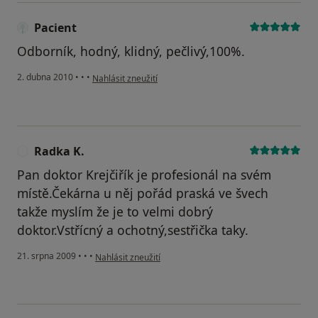
Pacient
Odborník, hodný, klidný, pečlivý,100%.
podle názoru uživatele Pacient
2. dubna 2010
•
•
•
Nahlásit zneužití
Radka K.
R
Pan doktor Krejčiřík je profesionál na svém
místě.Čekárna u něj pořád praská ve švech
takže myslím že je to velmi dobrý
doktor.Vstřícný a ochotný,sestřička taky.
podle názoru uživatele Radka K.
21. srpna 2009
•
•
•
Nahlásit zneužití