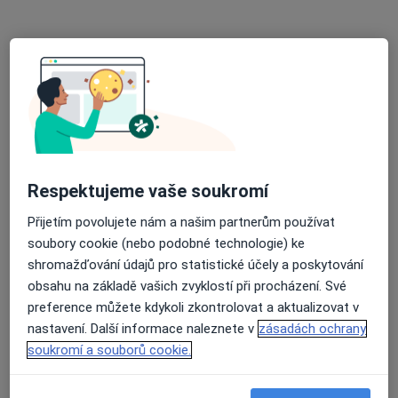
Senovážné nám. 2, České Budějovice
•
Mapa
Ambulantní otorinolaryngologie
Tento specialista nenabízí online rezervaci termínu na této adrese.
Rezervovat termín
Respektujeme vaše soukromí
Přijetím povolujete nám a našim partnerům používat
soubory cookie (nebo podobné technologie) ke
shromažďování údajů pro statistické účely a poskytování
obsahu na základě vašich zvyklostí při procházení. Své
MUDr. Jan Sedlák
preference můžete kdykoli zkontrolovat a aktualizovat v
Chirurg
nastavení. Další informace naleznete v
zásadách ochrany
soukromí a souborů cookie.
Boženy Němcové 6, České Budějovice
•
Mapa
Zdravotnická záchranná služba Jihočeského kraje