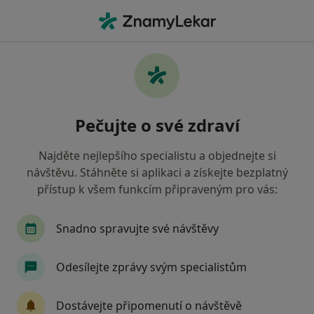
Hla
Chirurg • Trhové Sviny, jihočeský
Filtry
Mapa
Chirurg Trhové Sviny
Pečujte o své zdraví
Jak řadíme výsledky vyhledávání?
Najděte nejlepšího specialistu a objednejte si
návštěvu. Stáhněte si aplikaci a získejte bezplatný
Jakou pojišťovnu máte?
přístup k všem funkcím připraveným pro vás:
Snadno spravujte své návštěvy
Odesílejte zprávy svým specialistům
Dostávejte připomenutí o návštěvě