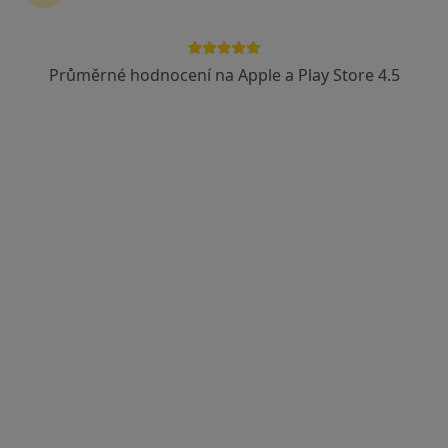
Síť očních klinik LEXUM
Chirurg, Oční lékař, Plastický chirurg
Průměrné hodnocení na Apple a Play Store 4.5
19 názorů
Česká 66, České Budějovice
•
Mapa
Síť očních klinik LEXUM
Tato klinika nemá specialisty s dostupnými termíny v online kalendáři
Zobrazit profil
MUDr. Martin Kloub