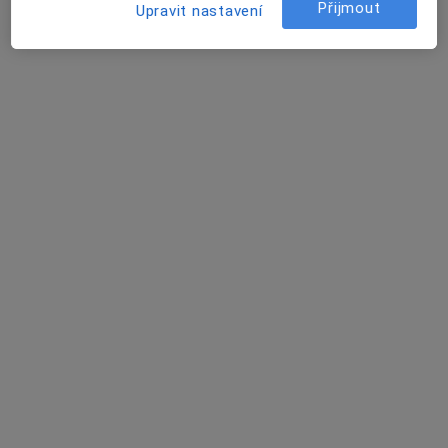
Tento specialista nenabízí online rezervaci termínu na této adrese.
Přijmout
Upravit nastavení
Rezervovat termín
MUDr. Miroslav Nekola
Chirurg
Matice školské 1786/17, České Budějovice
•
Mapa
Rehabilitační ambulance
Tento specialista nenabízí online rezervaci termínu na této adrese.
Rezervovat termín