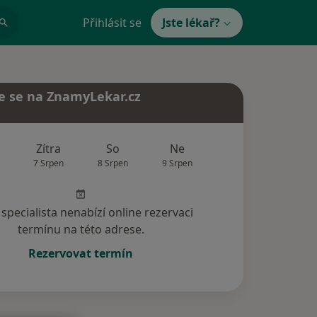
Přihlásit se
Jste lékař?
e se na ZnamyLekar.cz
Zítra
So
Ne
Po
Út
7 Srpen
8 Srpen
9 Srpen
10 Srpen
11 Srp
specialista nenabízí online rezervaci
termínu na této adrese.
Rezervovat termín