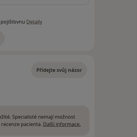
 pojišťovnu
Detaily
adrese
Přidejte svůj názor
žité. Specialisté nemají možnost
Další informace o názor
 recenze pacienta.
Další informace.