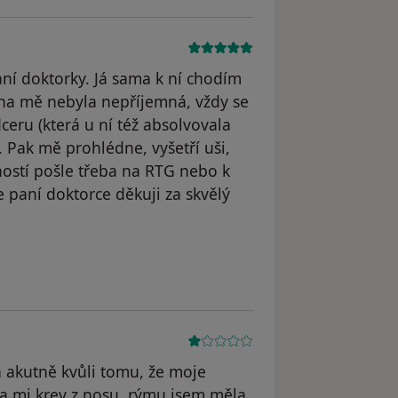
ní doktorky. Já sama k ní chodím
y na mě nebyla nepříjemná, vždy se
eru (která u ní též absolvovala
 Pak mě prohlédne, vyšetří uši,
sností pošle třeba na RTG nebo k
be paní doktorce děkuji za skvělý
a akutně kvůli tomu, že moje
la mi krev z nosu, rýmu jsem měla