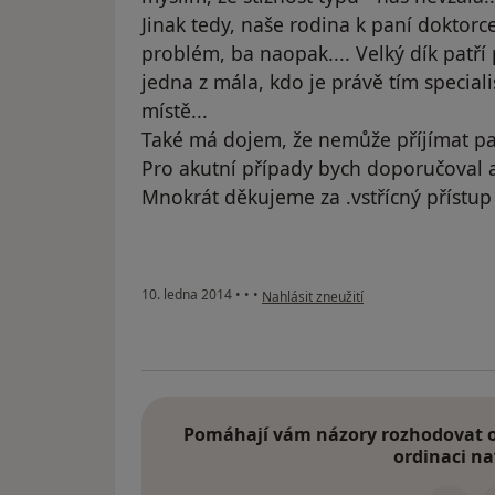
Jinak tedy, naše rodina k paní doktorce
problém, ba naopak.... Velký dík patří p
jedna z mála, kdo je právě tím speci
místě...
Také má dojem, že nemůže příjímat paci
Pro akutní případy bych doporučoval 
Mnokrát děkujeme za .vstřícný přístup 
podle názoru uživatele Váš účet byl o
10. ledna 2014
•
•
•
Nahlásit zneužití
Pomáhají vám názory rozhodovat o 
ordinaci na