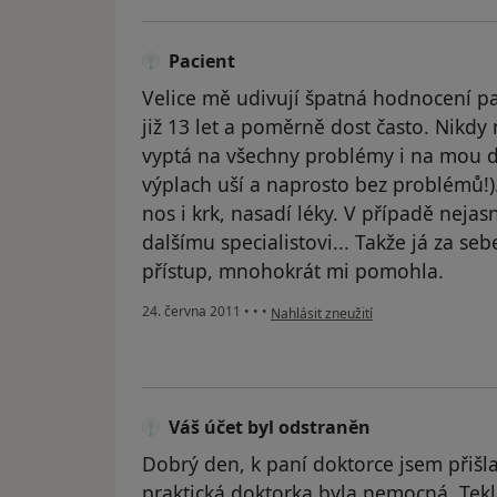
Pacient
Velice mě udivují špatná hodnocení pa
již 13 let a poměrně dost často. Nikd
vyptá na všechny problémy i na mou dc
výplach uší a naprosto bez problémů!).
nos i krk, nasadí léky. V případě neja
dalšímu specialistovi... Takže já za se
přístup, mnohokrát mi pomohla.
podle názoru uživatele Pacient
24. června 2011
•
•
•
Nahlásit zneužití
Váš účet byl odstraněn
Dobrý den, k paní doktorce jsem přišl
praktická doktorka byla nemocná. Tek