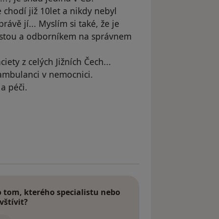
 chodí již 10let a nikdy nebyl
rávě jí... Myslím si také, že je
alistou a odborníkem na správnem
ety z celých Jižních Čech...
ambulanci v nemocnici.
a péči.
dstraněn
tom, kterého specialistu nebo
vštívit?