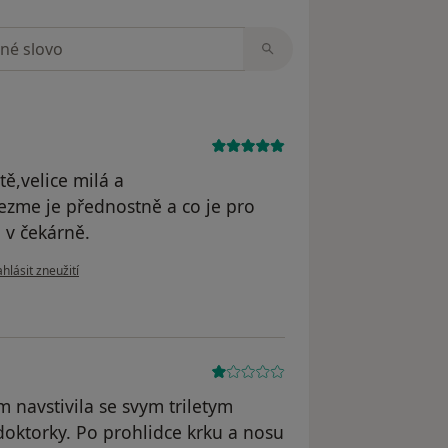
zorech
ě,velice milá a
,vezme je přednostně a co je pro
 v čekárně.
dle názoru uživatele Váš účet byl odstraněn
hlásit zneužití
 navstivila se svym triletym
oktorky. Po prohlidce krku a nosu