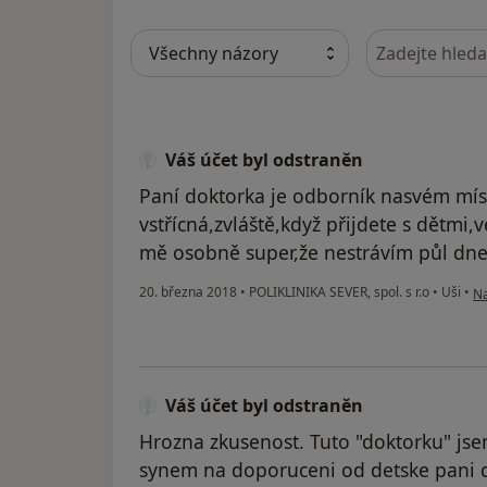
Hledejte v ná
Váš účet byl odstraněn
Paní doktorka je odborník nasvém míst
vstřícná,zvláště,když přijdete s dětmi
mě osobně super,že nestrávím půl dne
po
20. března 2018
•
POLIKLINIKA SEVER, spol. s r.o
•
Uši
•
Na
Váš účet byl odstraněn
Hrozna zkusenost. Tuto "doktorku" jsem
synem na doporuceni od detske pani d