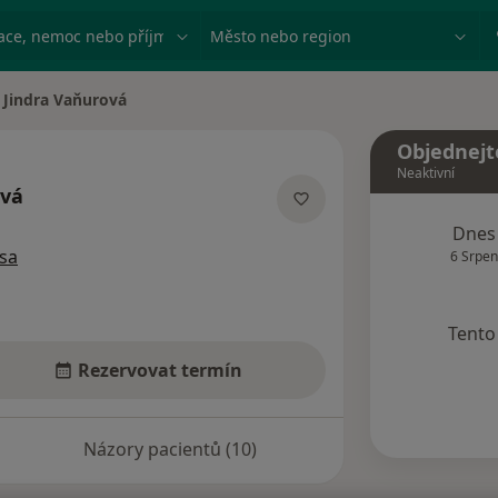
ace, nemoc nebo příjmení
Město nebo region
Jindra Vaňurová
na města
Objednejt
Neaktivní
ová
acích
Dnes
sa
6 Srpen
Tento 
Rezervovat termín
Názory pacientů (10)