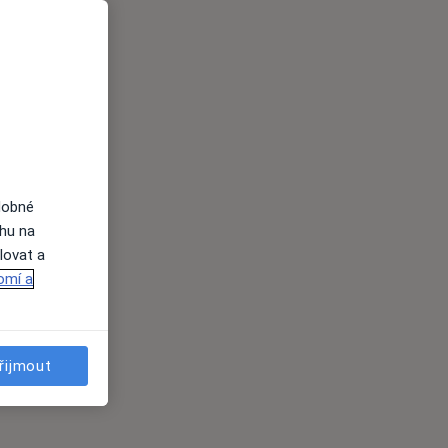
dobné
ahu na
lovat a
omí a
řijmout