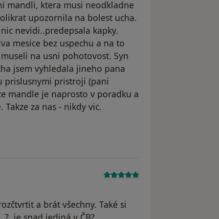
i mandli, ktera musi neodkladne
kolikrat upozornila na bolest ucha.
 nic nevidi..predepsala kapky.
va mesice bez uspechu a na to
e museli na usni pohotovost. Syn
cha jsem vyhledala jineho pana
 prislusnymi pristroji (pani
ze mandle je naprosto v poradku a
Takze za nas - nikdy vic.
dstraněn
zčtvrtit a brát všechny. Také si
..?, je snad jediná v ČB?