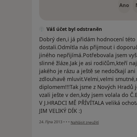
Ano
Váš účet byl odstraněn
Dobrý den,i já přidám hodnocení této 
dostali.Odmítla nás přijmout i dopor
jiného nepřijímá.Potřebovala jsem vyše
slinné žláze.Jak je asi rodičům,kteří na
jakého je rázu a ještě se nedočkají ani
zdlouhavě mluvit.Velmi,velmi smutné,m
diplomem!!!Tak jsme z Nových Hradů je
vzali ješte v den,kdy jsem volala do Č.
V J.HRADCI MĚ PŘÍVÍTALA veliká ochota
JIM VELIKÝ DÍK :)
podle názoru uživatele Váš účet byl od
24. října 2013
•
•
•
Nahlásit zneužití