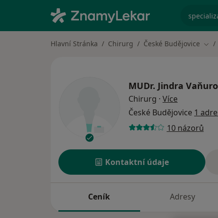
specializ
Hlavní Stránka
Chirurg
České Budějovice
Změ
MUDr.
Jindra Vaňur
o specializ
Chirurg
·
Více
České Budějovice
1 adre
10 názorů
Kontaktní údaje
Ceník
Adresy