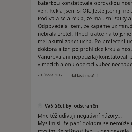
baterkou konstatovala obrovskou nosn
ven. Rekla jsem si OK. Jeste jsem ji ne
Podivala se a rekla, ze ma usni zatky a
Odpovedela jsem, ze kapeme uz min.d
nebrala zretel. Hned kratce na to jsm
mel akutni zanet ucha. Po preleceni u
doktora a ten po prohlidce krku a nosu
Vanurova ani nepouzila) konstatoval, 
v mezich a onu operaci vubec nechape. 
podle názoru uživatele Váš účet byl o
28. února 2017
•
•
•
Nahlásit zneužití
Váš účet byl odstraněn
Mne též udivují negativní názory...
Myslím si, že paní doktora se nemůže ro
myslím, že stížnost typu - nás nevzala..