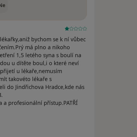
Ne
lékařky,aniž bychom se k ní vůbec
učením.Prý má plno a nikoho
tření 1,5 letého syna s boulí na
jdou u dítěte boul,i o které neví
 přijetí u lékaře,nemusím
ít takovéto lékaře s
li do Jindřichova Hradce,kde nás
B.
 a profesionální přístup.PATŘÍ
straněn