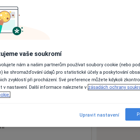
ách nejsou k dispozici
ádné informace o svých službách.
ujeme vaše soukromí
ovolujete nám a našim partnerům používat soubory cookie (nebo po
e) ke shromažďování údajů pro statistické účely a poskytování obs
ich zvyklostí při procházení. Své preference můžete kdykoli zkontro
t v nastavení. Další informace naleznete v
zásadách ochrany soukr
okie.
 mapu
 otevře v nové záložce
P
Upravit nastavení
ní