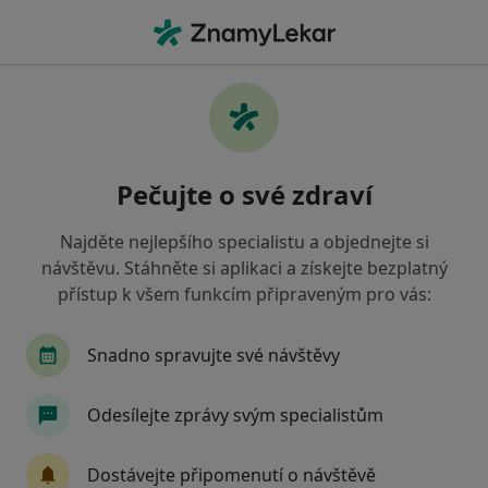
Hla
Chirurg • Tábor, jihočeský
Filtry
Mapa
Chirurg Tábor
Pečujte o své zdraví
Jak řadíme výsledky vyhledávání?
Najděte nejlepšího specialistu a objednejte si
návštěvu. Stáhněte si aplikaci a získejte bezplatný
Jakou pojišťovnu máte?
přístup k všem funkcím připraveným pro vás:
Zdravotní pojišťovna ministerstva vnitra ČR
O
Snadno spravujte své návštěvy
Odesílejte zprávy svým specialistům
Dostávejte připomenutí o návštěvě