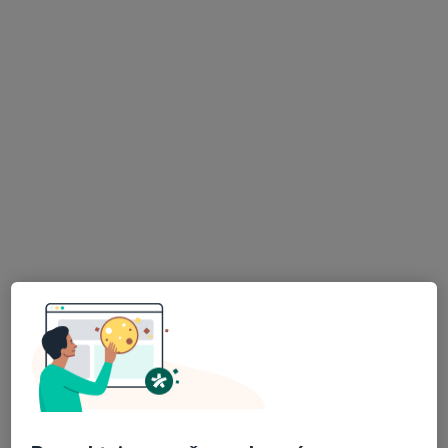
MUDr. Jiří Daněk
Chirurg
14 názorů
Dr. E. Beneše 126/I, Sezimovo Ústí
•
Mapa
Chirurgická ambulance
Tento specialista nenabízí online rezervaci termínu na této adrese.
Rezervovat termín
K dispozici jsou specialisté
Tito specialisté se nacházejí mimo Tábor, jihočeský, v
oblastech blízkých vašemu vyhledávání.