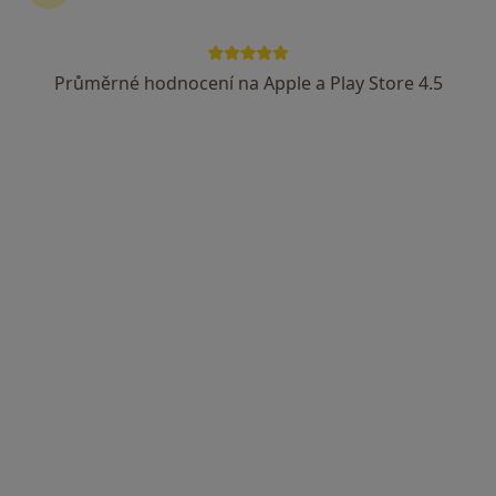
Průměrné hodnocení na Apple a Play Store 4.5
Síť očních klinik LEXUM
Chirurg, Oční lékař, Plastický chirurg
19 názorů
Kvapilova 2060, Tábor
•
Mapa
Síť očních klinik LEXUM
Tato klinika nemá specialisty s dostupnými termíny v online kalendáři
Zobrazit profil