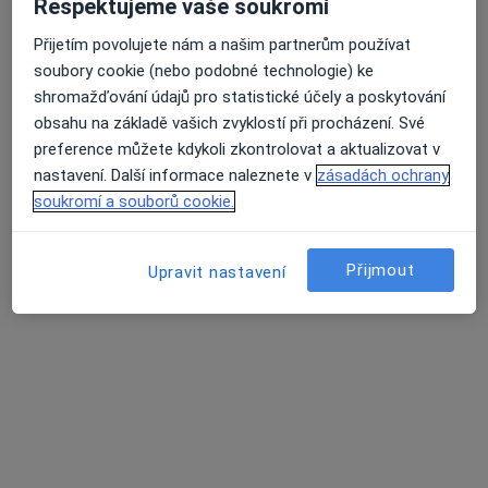
Respektujeme vaše soukromí
Přijetím povolujete nám a našim partnerům používat
soubory cookie (nebo podobné technologie) ke
MUDr. Silvia Tůmová
shromažďování údajů pro statistické účely a poskytování
·
Více
obsahu na základě vašich zvyklostí při procházení. Své
Chirurg
preference můžete kdykoli zkontrolovat a aktualizovat v
701 názorů
nastavení. Další informace naleznete v
zásadách ochrany
Jabloňová 8/2992, Praha 10, Praha
•
Mapa
soukromí a souborů cookie.
Chirurgie Zahradní Město
Estetická medicína
1 000 Kč
Přijmout
Upravit nastavení
Tento specialista nenabízí online rezervaci termínu na této adrese.
Rezervovat termín