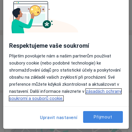
Rezervovat termín
Ceník
Adresy
Názory pacientů
Ceník
Respektujeme vaše soukromí
Informace o službách a cenách nejsou k dispozici
Přijetím povolujete nám a našim partnerům používat
Tento specialista ještě nepřidával žádné informace o
soubory cookie (nebo podobné technologie) ke
svých službách.
shromažďování údajů pro statistické účely a poskytování
obsahu na základě vašich zvyklostí při procházení. Své
preference můžete kdykoli zkontrolovat a aktualizovat v
nastavení. Další informace naleznete v
zásadách ochrany
soukromí a souborů cookie.
Adresa
Nemocnice Tábor, a.s.
Přijmout
Upravit nastavení
Kpt. Jaroše 2000,
Tábor
390 02