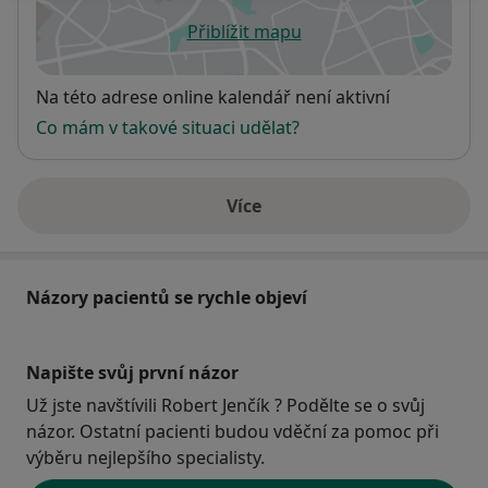
Přiblížit mapu
se otevře v nové záložce
Dostupnost
Na této adrese online kalendář není aktivní
Co mám v takové situaci udělat?
Více
o adrese
Názory pacientů se rychle objeví
Napište svůj první názor
Už jste navštívili Robert Jenčík ? Podělte se o svůj
názor. Ostatní pacienti budou vděční za pomoc při
výběru nejlepšího specialisty.