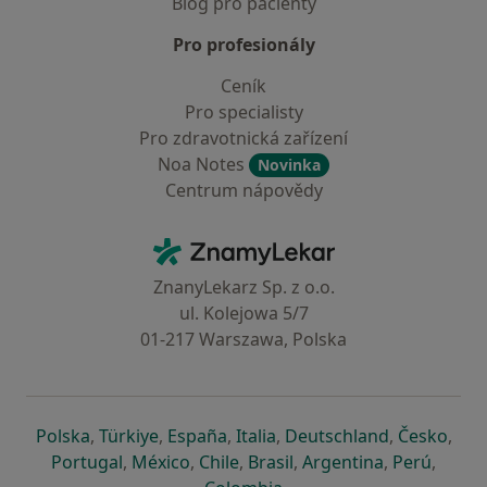
Blog pro pacienty
Pro profesionály
Ceník
Pro specialisty
Pro zdravotnická zařízení
Noa Notes
Novinka
Centrum nápovědy
Kontakt
ZnamyLekar - Hlavní stránka
ZnanyLekarz Sp. z o.o.
ul. Kolejowa 5/7
01-217 Warszawa, Polska
se otevře v nové záložce
se otevře v nové záložce
se otevře v nové záložce
se otevře v nové záložce
se otevře v 
se o
Polska
,
Türkiye
,
España
,
Italia
,
Deutschland
,
Česko
,
se otevře v nové záložce
se otevře v nové záložce
se otevře v nové záložce
se otevře v nové záložc
se otevře v 
se ote
Portugal
,
México
,
Chile
,
Brasil
,
Argentina
,
Perú
,