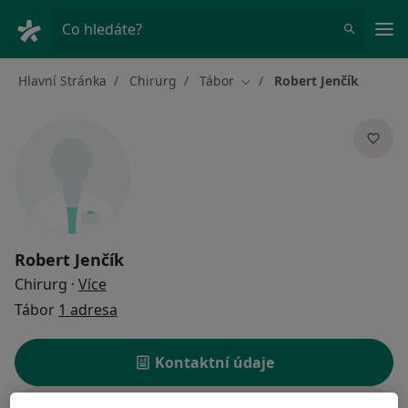
Hla
Co hledáte?
Hlavní Stránka
Chirurg
Tábor
Robert Jenčík
Změna města
Robert Jenčík
o specializacích
Chirurg
·
Více
Tábor
1 adresa
Kontaktní údaje