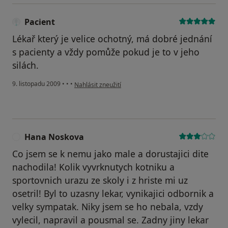
Pacient
Lékař který je velice ochotný, má dobré jednání
s pacienty a vždy pomůže pokud je to v jeho
silách.
podle názoru uživatele Pacient
9. listopadu 2009
•
•
•
Nahlásit zneužití
Hana Noskova
H
Co jsem se k nemu jako male a dorustajici dite
nachodila! Kolik vyvrknutych kotniku a
sportovnich urazu ze skoly i z hriste mi uz
osetril! Byl to uzasny lekar, vynikajici odbornik a
velky sympatak. Niky jsem se ho nebala, vzdy
vylecil, napravil a pousmal se. Zadny jiny lekar