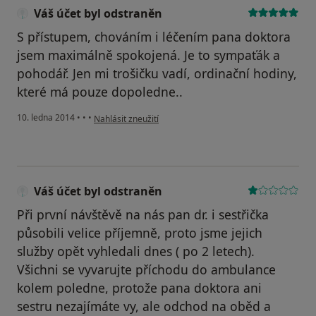
Váš účet byl odstraněn
S přístupem, chováním i léčením pana doktora
jsem maximálně spokojená. Je to sympaťák a
pohodář. Jen mi trošičku vadí, ordinační hodiny,
které má pouze dopoledne..
podle názoru uživatele Váš účet byl odstraněn
10. ledna 2014
•
•
•
Nahlásit zneužití
Váš účet byl odstraněn
Při první návštěvě na nás pan dr. i sestřička
působili velice příjemně, proto jsme jejich
služby opět vyhledali dnes ( po 2 letech).
Všichni se vyvarujte příchodu do ambulance
kolem poledne, protože pana doktora ani
sestru nezajímáte vy, ale odchod na oběd a