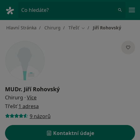
Hla
Co hledáte?
Hlavní Stránka
Chirurg
Třešť
Jiří Rohovský
Změna města
MUDr.
Jiří Rohovský
o specializacích
Chirurg
·
Více
Třešť
1 adresa
9 názorů
Kontaktní údaje