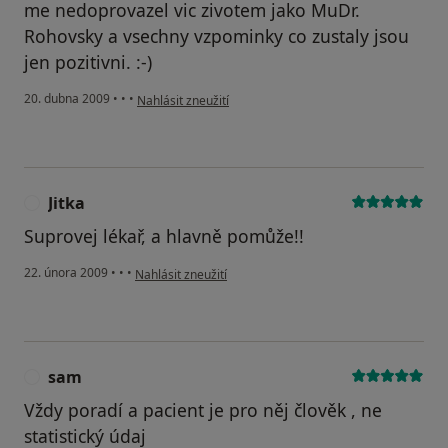
me nedoprovazel vic zivotem jako MuDr.
Rohovsky a vsechny vzpominky co zustaly jsou
jen pozitivni. :-)
podle názoru uživatele Hana Noskova
20. dubna 2009
•
•
•
Nahlásit zneužití
Jitka
J
Suprovej lékař, a hlavně pomůže!!
podle názoru uživatele Jitka
22. února 2009
•
•
•
Nahlásit zneužití
sam
S
Vždy poradí a pacient je pro něj člověk , ne
statistický údaj