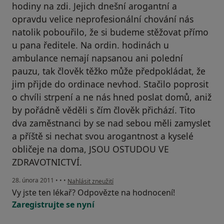
hodiny na zdi. Jejich dnešní arogantní a
opravdu velice neprofesionální chování nás
natolik pobouřilo, že si budeme stěžovat přímo
u pana ředitele. Na ordin. hodinách u
ambulance nemají napsanou ani polední
pauzu, tak člověk těžko může předpokládat, že
jim přijde do ordinace nevhod. Stačilo poprosit
o chvíli strpení a ne nás hned poslat domů, aniž
by pořádně věděli s čím člověk přichází. Tito
dva zaměstnanci by se nad sebou měli zamyslet
a příště si nechat svou arogantnost a kyselé
obličeje na doma, JSOU OSTUDOU VE
ZDRAVOTNICTVÍ.
podle názoru uživatele Váš účet byl odstraněn
28. února 2011
•
•
•
Nahlásit zneužití
Vy jste ten lékař? Odpovězte na hodnocení!
Zaregistrujte se nyní