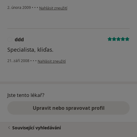
podle názoru uživatele sam
2. února 2009
•
•
•
Nahlásit zneužití
ddd
D
Specialista, kliďas.
podle názoru uživatele ddd
21. září 2008
•
•
•
Nahlásit zneužití
Jste tento lékař?
Upravit nebo spravovat profil
Související vyhledávání