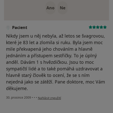
Ano
Ne
Pacient
Nikdy jsem u něj nebyla, až letos se švagrovou,
které je 83 let a zlomila si ruku. Byla jsem moc
mile překvapená jeho chováním a hlavně
jednáním a přístupem sestřičky. To je úplný
anděl. Dávám 1 s hvězdičkou. Jsou to moc
sympatičtí lidé a to také pomáhá uzdravovat a
hlavně starý člověk to ocení, že se s ním
nejedná jako se zátěží. Pane doktore, moc Vám
děkujeme.
podle názoru uživatele Pacient
30. prosince 2009
•
•
•
Nahlásit zneužití