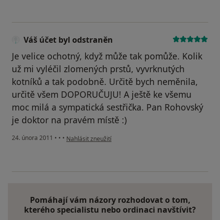
Váš účet byl odstraněn
Je velice ochotný, když může tak pomůže. Kolik
už mi vyléčil zlomených prstů, vyvrknutých
kotníků a tak podobně. Určitě bych neměnila,
určitě všem DOPORUČUJU! A ještě ke všemu
moc milá a sympatická sestřička. Pan Rohovský
je doktor na pravém místě :)
podle názoru uživatele Váš účet byl odstraněn
24. února 2011
•
•
•
Nahlásit zneužití
Pomáhají vám názory rozhodovat o tom,
kterého specialistu nebo ordinaci navštívit?