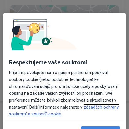
Přiblížit mapu
se otevře v nové záložce
Dostupnost
Na této adrese online kalendář není aktivní
Co mám v takové situaci udělat?
Způsoby platby (soukromé návštěvy)
Respektujeme vaše soukromí
Na teto adrese lékař přijímá pacienty na pojišťovnu
Přijetím povolujete nám a našim partnerům používat
Detaily
soubory cookie (nebo podobné technologie) ke
shromažďování údajů pro statistické účely a poskytování
Více
o adrese
obsahu na základě vašich zvyklostí při procházení. Své
preference můžete kdykoli zkontrolovat a aktualizovat v
nastavení. Další informace naleznete v
zásadách ochrany
Názory
soukromí a souborů cookie.
Přidejte svůj názor