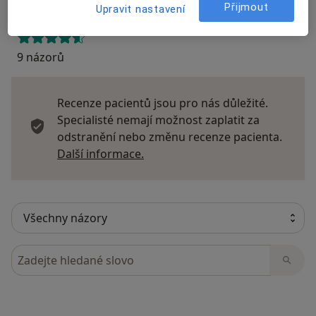
Přijmout
Upravit nastavení
9 názorů
Recenze pacientů jsou pro nás důležité.
Specialisté nemají možnost zaplatit za
odstranění nebo změnu recenze pacienta.
Další informace o názorech
Další informace.
Hledejte v názorech