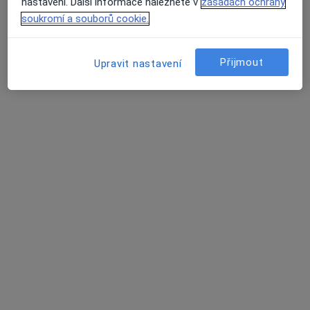
nastavení. Další informace naleznete v
zásadách ochrany
soukromí a souborů cookie.
Palackého 1334, Třešť
•
Mapa
Poliklinika Třešť spol. s r.o
Přijmout
Upravit nastavení
Tento specialista nenabízí online rezervaci termínu na této adrese.
Rezervovat termín
K dispozici jsou specialisté
Tito specialisté se nacházejí mimo Třešť, vysočina, v
oblastech blízkých vašemu vyhledávání.