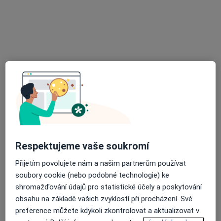
Vrchlického 57, Jihlava
•
Mapa
Ordinace
Tento specialista nenabízí online rezervaci termínu na této adrese.
Rezervovat termín
Respektujeme vaše soukromí
Přijetím povolujete nám a našim partnerům používat
MUDr. Jaroslav Šilhan
soubory cookie (nebo podobné technologie) ke
Chirurg
shromažďování údajů pro statistické účely a poskytování
11 názorů
obsahu na základě vašich zvyklostí při procházení. Své
preference můžete kdykoli zkontrolovat a aktualizovat v
Adresa 1
Adresa 2