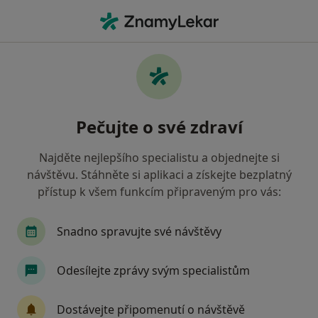
Hla
Chirurg • Třešť, vysočina
Filtry
• 1
Mapa
Doporučení chirurgové s Oborová zdravotní
Pečujte o své zdraví
pojišťovna Třešť
Jak řadíme výsledky vyhledávání?
Najděte nejlepšího specialistu a objednejte si
návštěvu. Stáhněte si aplikaci a získejte bezplatný
přístup k všem funkcím připraveným pro vás:
Snadno spravujte své návštěvy
Odesílejte zprávy svým specialistům
MUDr. Taťána Vrbková
Dostávejte připomenutí o návštěvě
Chirurg, Zubař