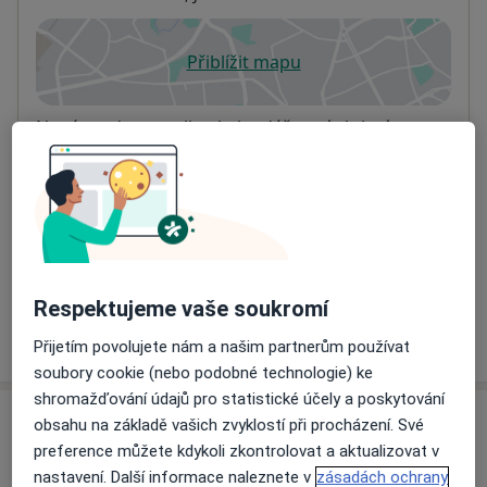
Přiblížit mapu
se otevře v nové záložce
Dostupnost
Na této adrese online kalendář není aktivní
Co mám v takové situaci udělat?
Způsoby platby (soukromé návštěvy)
Na teto adrese lékař přijímá pacienty na pojišťovnu
Detaily
Respektujeme vaše soukromí
Více
o adrese
Přijetím povolujete nám a našim partnerům používat
soubory cookie (nebo podobné technologie) ke
shromažďování údajů pro statistické účely a poskytování
obsahu na základě vašich zvyklostí při procházení. Své
Názory
preference můžete kdykoli zkontrolovat a aktualizovat v
nastavení. Další informace naleznete v
zásadách ochrany
Přidejte svůj názor