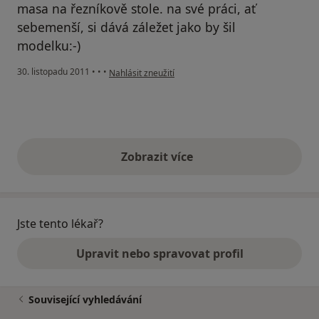
masa na řezníkově stole. na své práci, ať
sebemenší, si dává záležet jako by šil
modelku:-)
podle názoru uživatele Pacient
30. listopadu 2011
•
•
•
Nahlásit zneužití
Zobrazit více
výše uvedené názory
Jste tento lékař?
Upravit nebo spravovat profil
Související vyhledávání