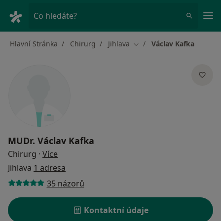
Hla
Co hledáte?
Hlavní Stránka
Chirurg
Jihlava
Václav Kafka
Změna města
MUDr.
Václav Kafka
o specializacích
Chirurg
·
Více
Jihlava
1 adresa
35 názorů
Kontaktní údaje