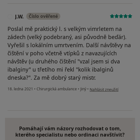
J.W.
Číslo ověřené
J
Poslal mě praktický l. s velkým vimrletem na
zádech (velký podebraný, asi původně beďár).
Vyřešil s lokálním umrtvením. Další návštěvy na
čištění v poho včetně vtípků z navazujících
návštěv (u druhého čištění "vzal jsem si dva
ibalginy" u třetího mi řekl "kolik ibalginů
dneska?". Za mě dobrý starý mistr.
podle názoru uživatele J.W.
18. ledna 2021
•
Chirurgická ambulance
•
Jiný
•
Nahlásit zneužití
Pomáhají vám názory rozhodovat o tom,
kterého specialistu nebo ordinaci navštívit?