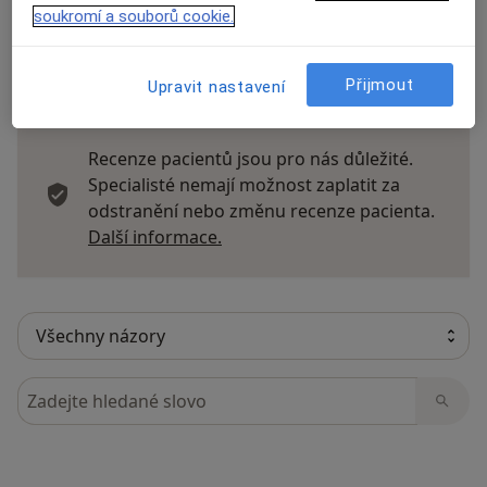
soukromí a souborů cookie.
Přijmout
35 názorů
Upravit nastavení
Recenze pacientů jsou pro nás důležité.
Specialisté nemají možnost zaplatit za
odstranění nebo změnu recenze pacienta.
Další informace o názorech
Další informace.
Hledejte v názorech