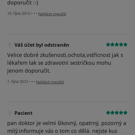
doporučit :-)
podle názoru uživatele Váš účet byl odstraněn
10. října 2012
•
•
•
Nahlásit zneužití
Váš účet byl odstraněn
Velice dobré zkušenosti,ochota,vstřícnost jak s
lékařem tak se zdravotní sestričkou mohu
jenom doporučit.
podle názoru uživatele Váš účet byl odstraněn
1. října 2012
•
•
•
Nahlásit zneužití
Pacient
pan doktor je velmi šikovný, opatrný, pozorný a
milý.informuje vás o tom co dělá. nejste kus