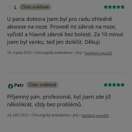
L
Číslo ověřené
U pana doktora jsem byl pro radu ohledně
abscese na noze. Provedl mi zákrok na noze,
vyčistil a hlavně zákrok bez bolesti. Za 10 minut
jsem byl venku, teď jen doléčit. Děkuji
podle názoru uživatele L
29. srpna 2025
•
Chirurgická ambulance
•
Jiný
•
Nahlásit zneužití
Petr
Číslo ověřené
P
Příjemný pán, profesionál, byl jsem zde již
několikrát, vždy bez problémů.
podle názoru uživatele Petr
24. září 2023
•
Chirurgická ambulance
•
Jiný
•
Nahlásit zneužití