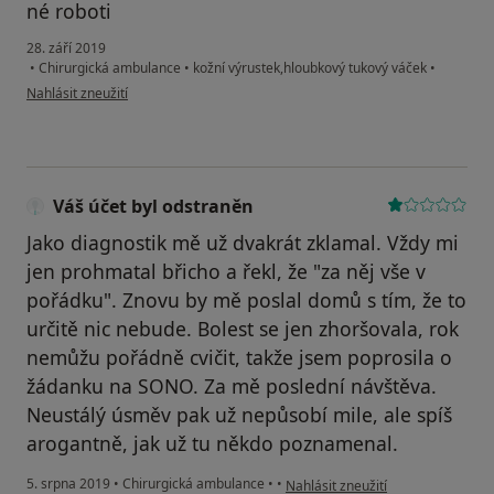
né roboti
28. září 2019
•
Chirurgická ambulance
•
kožní výrustek,hloubkový tukový váček
•
podle názoru uživatele Váš účet byl odstraněn
Nahlásit zneužití
Váš účet byl odstraněn
Jako diagnostik mě už dvakrát zklamal. Vždy mi
jen prohmatal břicho a řekl, že "za něj vše v
pořádku". Znovu by mě poslal domů s tím, že to
určitě nic nebude. Bolest se jen zhoršovala, rok
nemůžu pořádně cvičit, takže jsem poprosila o
žádanku na SONO. Za mě poslední návštěva.
Neustálý úsměv pak už nepůsobí mile, ale spíš
arogantně, jak už tu někdo poznamenal.
podle názoru uživatele Váš účet b
5. srpna 2019
•
Chirurgická ambulance
•
•
Nahlásit zneužití