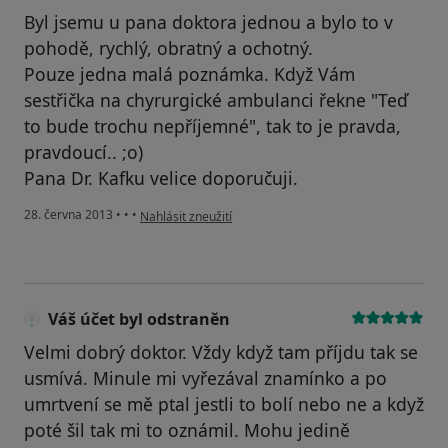
Byl jsemu u pana doktora jednou a bylo to v
pohodě, rychlý, obratný a ochotný.
Pouze jedna malá poznámka. Když Vám
sestřička na chyrurgické ambulanci řekne "Teď
to bude trochu nepříjemné", tak to je pravda,
pravdoucí.. ;o)
Pana Dr. Kafku velice doporučuji.
podle názoru uživatele Váš účet byl odstraněn
28. června 2013
•
•
•
Nahlásit zneužití
Váš účet byl odstraněn
Velmi dobrý doktor. Vždy když tam příjdu tak se
usmívá. Minule mi vyřezával znamínko a po
umrtvení se mě ptal jestli to bolí nebo ne a když
poté šil tak mi to oznámil. Mohu jedině