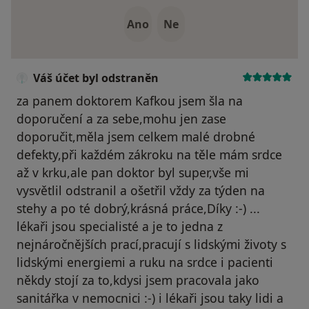
Ano
Ne
Váš účet byl odstraněn
za panem doktorem Kafkou jsem šla na
doporučení a za sebe,mohu jen zase
doporučit,měla jsem celkem malé drobné
defekty,při každém zákroku na těle mám srdce
až v krku,ale pan doktor byl super,vše mi
vysvětlil odstranil a ošetřil vždy za týden na
stehy a po té dobrý,krásná práce,Díky :-) ...
lékaři jsou specialisté a je to jedna z
nejnáročnějších prací,pracují s lidskými životy s
lidskými energiemi a ruku na srdce i pacienti
někdy stojí za to,kdysi jsem pracovala jako
sanitářka v nemocnici :-) i lékaři jsou taky lidi a