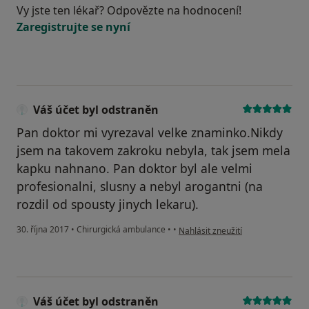
Vy jste ten lékař? Odpovězte na hodnocení!
Zaregistrujte se nyní
Váš účet byl odstraněn
Pan doktor mi vyrezaval velke znaminko.Nikdy
jsem na takovem zakroku nebyla, tak jsem mela
kapku nahnano. Pan doktor byl ale velmi
profesionalni, slusny a nebyl arogantni (na
rozdil od spousty jinych lekaru).
podle názoru uživatele Váš účet b
30. října 2017
•
Chirurgická ambulance
•
•
Nahlásit zneužití
Váš účet byl odstraněn