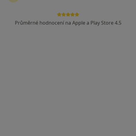
MUDr. Zdeněk Eber
Chirurg
Průměrné hodnocení na Apple a Play Store 4.5
Mostiště 93, Velké Meziříčí
•
Mapa
Nemocnice sv. Zdislavy, a.s.
Tento specialista nenabízí online rezervaci termínu na této adrese.
Rezervovat termín
Petr Blaťák
Chirurg, Gastroenterolog, Internista