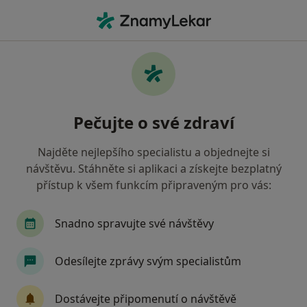
Hla
Chirurg • Velké Meziříčí, vysočina
Filtry
Mapa
Chirurg Velké Meziříčí
Pečujte o své zdraví
Jak řadíme výsledky vyhledávání?
Najděte nejlepšího specialistu a objednejte si
návštěvu. Stáhněte si aplikaci a získejte bezplatný
Jakou pojišťovnu máte?
přístup k všem funkcím připraveným pro vás:
Snadno spravujte své návštěvy
Odesílejte zprávy svým specialistům
Dostávejte připomenutí o návštěvě