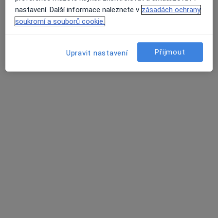
Tento specialista nenabízí online rezervaci termínu na této adrese.
nastavení. Další informace naleznete v
zásadách ochrany
soukromí a souborů cookie.
Rezervovat termín
Přijmout
Upravit nastavení
K dispozici jsou specialisté
Tito specialisté se nacházejí mimo Velké Meziříčí,
vysočina, v oblastech blízkých vašemu vyhledávání.
MUDr. Jan Tišer
·
Více
Chirurg, Plastický chirurg, Praktický lékař