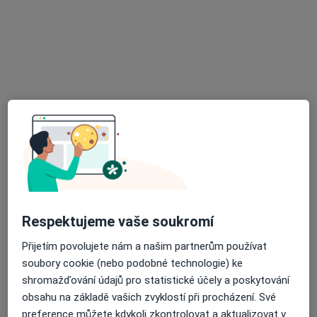
Velké Meziříčí 93, Velké Meziříčí
•
Mapa
Ordinace gastroenterologie.
Tento specialista nenabízí online rezervaci termínu na této adrese.
Rezervovat termín
Respektujeme vaše soukromí
Michaela Ficová
Přijetím povolujete nám a našim partnerům používat
Chirurg
soubory cookie (nebo podobné technologie) ke
shromažďování údajů pro statistické účely a poskytování
Velké Meziříčí
•
Mapa
obsahu na základě vašich zvyklostí při procházení. Své
Ordinace
preference můžete kdykoli zkontrolovat a aktualizovat v