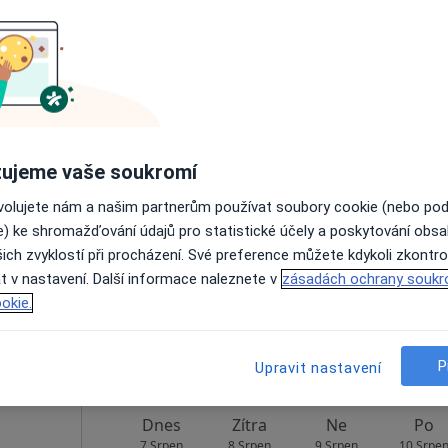
Rezervovat termín
apa
iska
Dnes
Zítra
Ne
Po
ujeme vaše soukromí
7 Srpen
8 Srpen
9 Srpen
10 Srpe
ovolujete nám a našim partnerům používat soubory cookie (nebo po
e) ke shromažďování údajů pro statistické účely a poskytování obs
ich zvyklostí při procházení. Své preference můžete kdykoli zkontro
Online rezervace termínu není k dispozic
t v nastavení. Další informace naleznete v
zásadách ochrany soukr
Rezervovat termín
okie.
apa
Chirurgické oddělení Nemocnice Nové Město na Moravě, p.o.
P
Upravit nastavení
Dnes
Zítra
Ne
Po
7 Srpen
8 Srpen
9 Srpen
10 Srpe