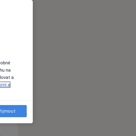
Út
St
Čt
n
11 Srpen
12 Srpen
13 Srpen
dobné
ahu na
lovat a
i
omí a
řijmout
Út
St
Čt
n
11 Srpen
12 Srpen
13 Srpen