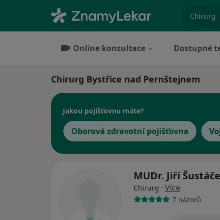
specializ
Online konzultace
Dostupné t
Chirurg Bystřice nad Pernštejnem
Jakou pojišťovnu máte?
Oborová zdravotní pojišťovna
Vo
MUDr. Jiří Šustáč
·
Více
Chirurg
7 názorů