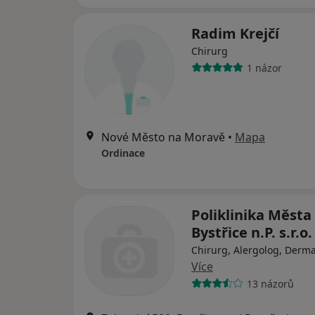
Radim Krejčí
Chirurg
1 názor
Nové Město na Moravě
•
Mapa
Ordinace
Poliklinika Města
Bystřice n.P. s.r.o.
Chirurg, Alergolog, Derm
Více
13 názorů