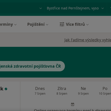
ace, nemoc nebo příjmení
Město nebo region
ermíny
Pojištění
Více filtrů
Jak řadíme výsledky vyhl
jenská zdravotní pojišťovna ČR
ek
Dnes
Zítra
Ne
Po
7 Srpen
8 Srpen
9 Srpen
10 Srpe
Online rezervace termínu není k dispozic