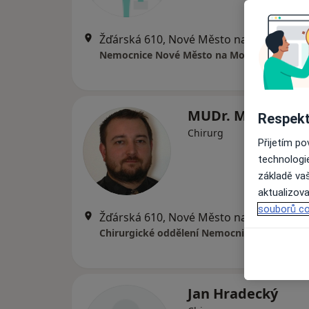
Žďárská 610, Nové Město na Moravě
•
M
Nemocnice Nové Město na Moravě, p.o.
MUDr. Michal Pač
Respekt
Chirurg
Přijetím p
technologi
základě vaš
aktualizova
souborů co
Žďárská 610, Nové Město na Moravě
•
M
Jan Hradecký