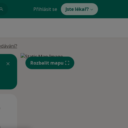
Přihlásit se
Jste lékař?
edávání?
Rozbalit mapu
Út
St
Čt
n
11 Srpen
12 Srpen
13 Srpen
i