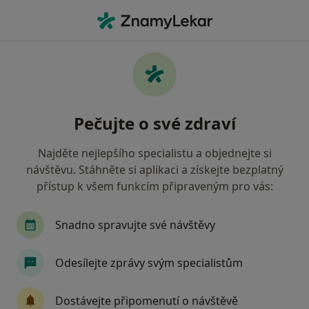
Hla
Chirurg • Velká Bíteš, vysočina
Filtry
Mapa
Chirurg Velká Bíteš
Pečujte o své zdraví
Jak řadíme výsledky vyhledávání?
Najděte nejlepšího specialistu a objednejte si
návštěvu. Stáhněte si aplikaci a získejte bezplatný
Jakou pojišťovnu máte?
přístup k všem funkcím připraveným pro vás:
Oborová zdravotní pojišťovna
Snadno spravujte své návštěvy
Odesílejte zprávy svým specialistům
Dostávejte připomenutí o návštěvě