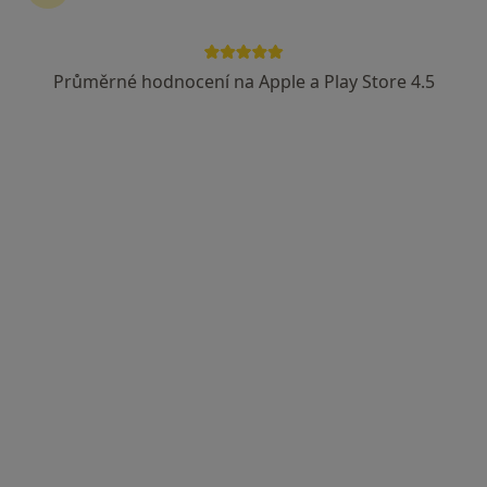
Průměrné hodnocení na Apple a Play Store 4.5
MUDr. Zdeněk Eber
Chirurg
Mostiště 93, Velké Meziříčí
•
Mapa
Nemocnice sv. Zdislavy, a.s.
Tento specialista nenabízí online rezervaci termínu na této adrese.
Rezervovat termín