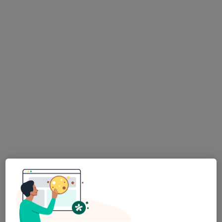
Petr Blaťák
Chirurg, Gastroenterolog, Internista
Velké Meziříčí 93, Velké Meziříčí
•
Mapa
Ordinace gastroenterologie.
Tento specialista nenabízí online rezervaci termínu na této adrese.
Rezervovat termín
Michaela Ficová
Chirurg