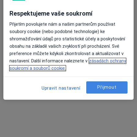
Velké Meziříčí
•
Mapa
Ordinace
Respektujeme vaše soukromí
Tento specialista nenabízí online rezervaci termínu na této adrese.
Přijetím povolujete nám a našim partnerům používat
soubory cookie (nebo podobné technologie) ke
Rezervovat termín
shromažďování údajů pro statistické účely a poskytování
obsahu na základě vašich zvyklostí při procházení. Své
preference můžete kdykoli zkontrolovat a aktualizovat v
K dispozici jsou specialisté
nastavení. Další informace naleznete v
zásadách ochrany
soukromí a souborů cookie.
Tito specialisté se nacházejí mimo Velká Bíteš,
vysočina, v oblastech blízkých vašemu vyhledávání.
Přijmout
Upravit nastavení