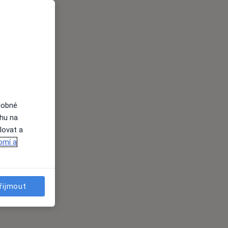
dobné
ahu na
lovat a
omí a
řijmout