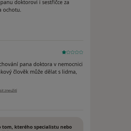
 panu doktorovi i sestřičce za
a ochotu.
ele EZ
 chování pana doktora v nemocnici
akový člověk může dělat s lidma,
názoru uživatele Eli
it zneužití
tom, kterého specialistu nebo