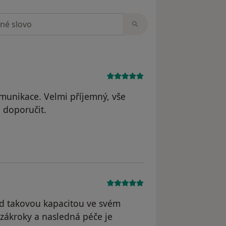
zorech
omunikace. Velmi příjemný, vše
n doporučit.
e Denisa
d takovou kapacitou ve svém
, zákroky a nasledná péče je