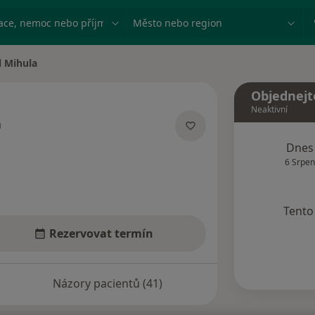
ace, nemoc nebo příjmení
Město nebo region
l Mihula
ta
Objednejt
Neaktivní
a
lizacích
Dnes
6 Srpen
Tento 
Rezervovat termín
Názory pacientů (41)