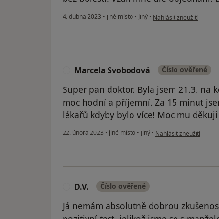
podle názoru uživatele 
4. dubna 2023
•
jiné místo
•
Jiný
•
Nahlásit zneužití
Marcela Svobodová
Číslo ověřené
M
Super pan doktor. Byla jsem 21.3. na ko
moc hodní a příjemní. Za 15 minut j
lékařů kdyby bylo více! Moc mu děkuji i
podle názoru uživatel
22. února 2023
•
jiné místo
•
Jiný
•
Nahlásit zneužití
D.V.
Číslo ověřené
D
Já nemám absolutně dobrou zkušenost.
pozitivní test, jelikož jsme se s manž