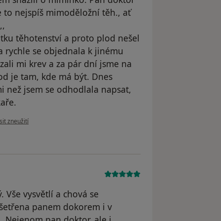
je to nejspíš mimoděložní těh., ať
,,
tku těhotenství a proto plod nešel
 a rychle se objednala k jinému
 vzali mi krev a za pár dní jsme na
lod je tam, kde má být. Dnes
i než jsem se odhodlala napsat,
kaře.
názoru uživatele D.V.
it zneužití
. Vše vysvětlí a chová se
ošetřena panem dokorem i v
. Nejenom pan doktor, ale i