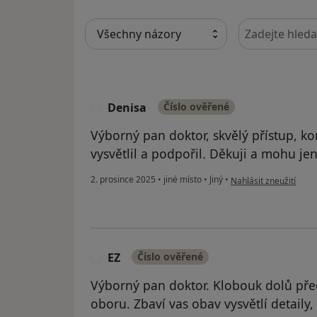
Hledejte v ná
Denisa
Číslo ověřené
D
Výborný pan doktor, skvělý přístup, k
vysvětlil a podpořil. Děkuji a mohu je
podle názoru uživatel
2. prosince 2025
•
jiné místo
•
Jiný
•
Nahlásit zneužití
EZ
Číslo ověřené
E
Výborný pan doktor. Klobouk dolů pře
oboru. Zbaví vas obav vysvětlí detaily