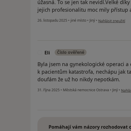
úžasná. To se jen tak nevidí.Velké díky
jejich profesionalitu moc mily přístup 
podle názoru uživat
26. listopadu 2025
•
jiné místo
•
Jiný
•
Nahlásit zneužití
Eli
Číslo ověřené
E
Byla jsem na gynekologické operaci a
k pacientům katastrofa, nechápu jak t
doufám že už ho nikdy nepotkám.
podle 
31. října 2025
•
Městská nemocnice Ostrava
•
Jiný
•
Nahlás
Pomáhají vám názory rozhodovat o 