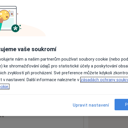
ách nejsou k dispozici
ádné informace o svých službách.
ujeme vaše soukromí
ovolujete nám a našim partnerům používat soubory cookie (nebo po
e) ke shromažďování údajů pro statistické účely a poskytování obs
ich zvyklostí při procházení. Své preference můžete kdykoli zkontro
t v nastavení. Další informace naleznete v
zásadách ochrany soukr
okie.
 mapu
 otevře v nové záložce
P
Upravit nastavení
ní