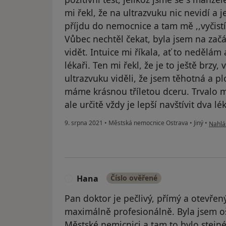
mi řekl, že na ultrazvuku nic nevidí a 
příjdu do nemocnice a tam mě ,,vyčistí
Vůbec nechtěl čekat, byla jsem na začá
vidět. Intuice mi říkala, ať to nedělám
lékaři. Ten mi řekl, že je to ještě brzy,
ultrazvuku viděli, že jsem těhotná a p
máme krásnou tříletou dceru. Trvalo m
ale určitě vždy je lepší navštívit dva lé
podle 
9. srpna 2021
•
Městská nemocnice Ostrava
•
Jiný
•
Nahlás
Hana
Číslo ověřené
H
Pan doktor je pečlivý, přímý a otevřený
maximálně profesionálně. Byla jsem 
Městské nemicnici a tam to bylo stejné