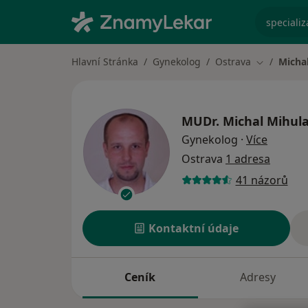
specializ
Hlavní Stránka
Gynekolog
Ostrava
Micha
Změna měs
MUDr.
Michal Mihul
o specia
Gynekolog
·
Více
Ostrava
1 adresa
41 názorů
Kontaktní údaje
Ceník
Adresy