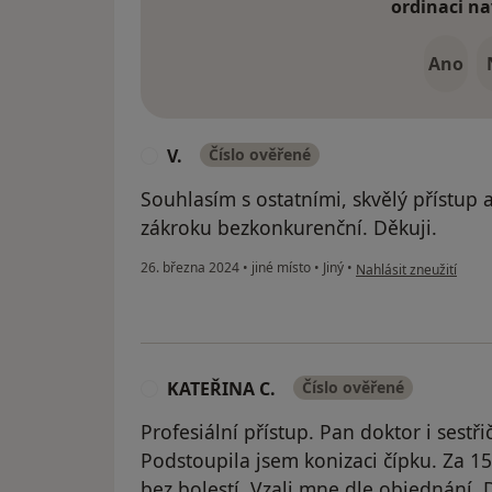
ordinaci na
Ano
V.
Číslo ověřené
V
Souhlasím s ostatními, skvělý přístup
zákroku bezkonkurenční. Děkuji.
podle názoru uživatele
26. března 2024
•
jiné místo
•
Jiný
•
Nahlásit zneužití
KATEŘINA C.
Číslo ověřené
K
Profesiální přístup. Pan doktor i sestř
Podstoupila jsem konizaci čípku. Za 1
bez bolestí. Vzali mne dle objednání. 