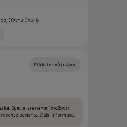
 pojišťovnu
Detaily
adrese
Přidejte svůj názor
žité. Specialisté nemají možnost
Další informace o názor
 recenze pacienta.
Další informace.