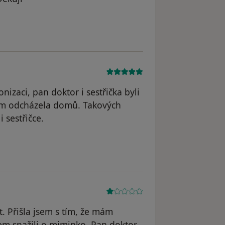
KATEŘINA C.
nizaci, pan doktor i sestřička byli
sem odcházela domů. Takových
 sestřičce.
e Marcela Svobodová
 Přišla jsem s tím, že mám
elem snažili o miminko. Pan doktor