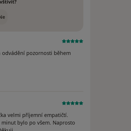
vštívit?
Ne
 a odvádění pozornosti během
 V.
ička velmi příjemní empatičtí.
5 minut bylo po všem. Naprosto
Děkuji