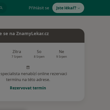
Přihlásit se
Jste lékař?
e se na ZnamyLekar.cz
Zítra
So
Ne
Po
Út
7 Srpen
8 Srpen
9 Srpen
10 Srpen
11 Srp
specialista nenabízí online rezervaci
termínu na této adrese.
Rezervovat termín