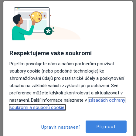
MUDr. Michal Mihula
Gynekolog
41 názorů
Nemocniční 20, Ostrava
•
Mapa
Městská nemocnice Ostrava
Tento specialista nenabízí online rezervaci termínu na této adrese.
Respektujeme vaše soukromí
Rezervovat termín
Přijetím povolujete nám a našim partnerům používat
soubory cookie (nebo podobné technologie) ke
shromažďování údajů pro statistické účely a poskytování
obsahu na základě vašich zvyklostí při procházení. Své
preference můžete kdykoli zkontrolovat a aktualizovat v
nastavení. Další informace naleznete v
zásadách ochrany
soukromí a souborů cookie.
MUDr. Vlastimil Škuta
Přijmout
Upravit nastavení
Gynekolog