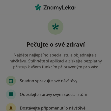
Hla
Gynekolog • Svinov, Ostrava, moravskoslezský
Filtry
Mapa
Gynekolog, Svinov, Ostrava
Pečujte o své zdraví
Jak řadíme výsledky vyhledávání?
Najděte nejlepšího specialistu a objednejte si
návštěvu. Stáhněte si aplikaci a získejte bezplatný
Jakou pojišťovnu máte?
přístup k všem funkcím připraveným pro vás:
Všeobecná zdravotní pojišťovna
Zdravotní poj
Snadno spravujte své návštěvy
Odesílejte zprávy svým specialistům
Dostávejte připomenutí o návštěvě