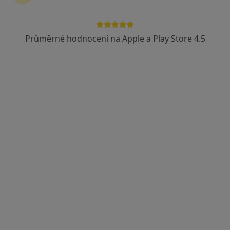
Průměrné hodnocení na Apple a Play Store 4.5
MUDr. Michal Pětroš
Gynekolog
11 názorů
17. listopadu 1790/5, Ostrava
•
Mapa
Fakultní nemocnice Ostrava
Tento specialista nenabízí online rezervaci termínu na této adrese.
Rezervovat termín