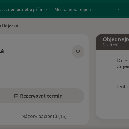
ace, nemoc nebo příjmení
Město nebo region
a Hojecká
ta
Objednejt
Neaktivní
ká
lizacích
Dnes
6 Srpen
Tento 
Rezervovat termín
Názory pacientů (15)