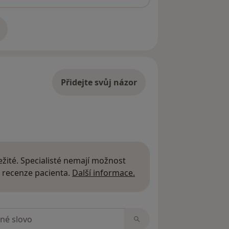
adrese
Přidejte svůj názor
žité. Specialisté nemají možnost
Další informace o názor
 recenze pacienta.
Další informace.
zorech