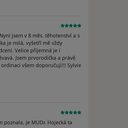
 Nyní jsem v 8 měs. těhotenství a s
a je milá, vyšetří mě vždy
cení. Velice příjemná je i
směvavá. Jsem prvorodička a právě
 ordinaci všem doporučuji!!! Sylvie
m poznala, je MUDr. Hojecká ta