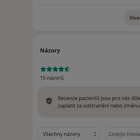
Více
o 
Názory
15 názorů
Recenze pacientů jsou pro nás důle
zaplatit za odstranění nebo změnu
Hledejte v ná