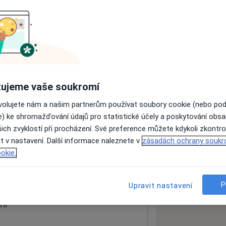
ách nejsou k dispozici
ádné informace o svých službách.
ujeme vaše soukromí
ovolujete nám a našim partnerům používat soubory cookie (nebo po
e) ke shromažďování údajů pro statistické účely a poskytování obs
ich zvyklostí při procházení. Své preference můžete kdykoli zkontro
Škuty
t v nastavení. Další informace naleznete v
zásadách ochrany soukr
okie.
 mapu
 otevře v nové záložce
P
Upravit nastavení
ní