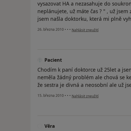
vysazovat HA a nezasahuje do soukromí
neplánujete, už máte čas ? " , už jsem z
jsem našla doktorku, která mi plně vy
podle názoru uživatele Pacient
26. března 2010
•
•
•
Nahlásit zneužití
Pacient
Chodím k paní doktorce už 25let a jse
neměla žádný problém ale chová se ke
že sestra je divná a neosobní ale už jse
podle názoru uživatele Pacient
15. března 2010
•
•
•
Nahlásit zneužití
Věra
V