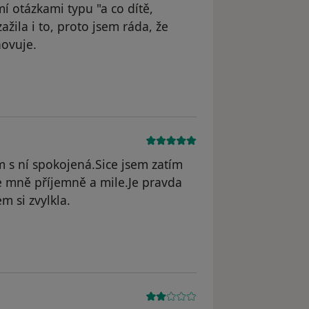
 otázkami typu "a co dítě,
ažila i to, proto jsem ráda, že
hovuje.
m s ní spokojená.Sice jsem zatím
 mně příjemně a mile.Je pravda
m si zvylkla.