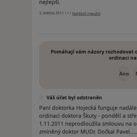
nejlepší.
podle názoru uživatele Pacient
3. května 2011
•
•
•
Nahlásit zneužití
Pomáhají vám názory rozhodovat o 
ordinaci na
Ano
Váš účet byl odstraněn
Paní doktorka Hojecká funguje nadále
ordinaci doktora Škuty - pondělí a stře
1.11.2011 neprodloužila smlouvu na or
zmíněný doktor MUDr. Dočkal Pavel.....