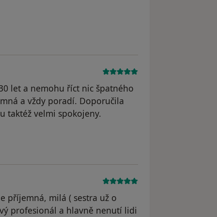
straněn
30 let a nemohu říct nic špatného
emná a vždy poradí. Doporučila
u taktéž velmi spokojeny.
l odstraněn
e příjemná, milá ( sestra už o
vý profesionál a hlavně nenutí lidi