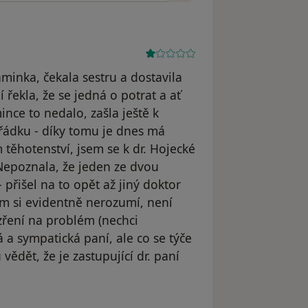
minka, čekala sestru a dostavila
í řekla, že se jedná o potrat a ať
ce to nedalo, zašla ještě k
pořádku - díky tomu je dnes má
 těhotenství, jsem se k dr. Hojecké
 Nepoznala, že jeden ze dvou
- přišel na to opět až jiný doktor
em si evidentně nerozumí, není
zření na problém (nechci
á a sympatická paní, ale co se týče
vědět, že je zastupující dr. paní
odstraněn