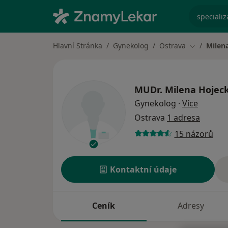
specializ
Hlavní Stránka
Gynekolog
Ostrava
Milen
Změna měs
MUDr.
Milena Hojec
o specia
Gynekolog
·
Více
Ostrava
1 adresa
15 názorů
Kontaktní údaje
Ceník
Adresy