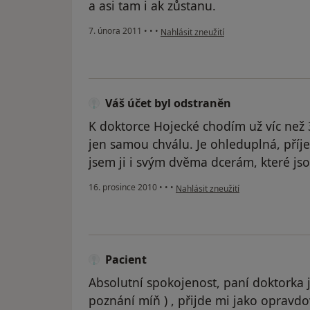
a asi tam i ak zůstanu.
podle názoru uživatele Váš účet byl od
7. února 2011
•
•
•
Nahlásit zneužití
Váš účet byl odstraněn
K doktorce Hojecké chodím už víc než 
jen samou chválu. Je ohleduplná, příj
jsem ji i svým dvěma dcerám, které jso
podle názoru uživatele Váš účet by
16. prosince 2010
•
•
•
Nahlásit zneužití
Pacient
Absolutní spokojenost, paní doktorka j
poznání míň ) , přijde mi jako opravdo