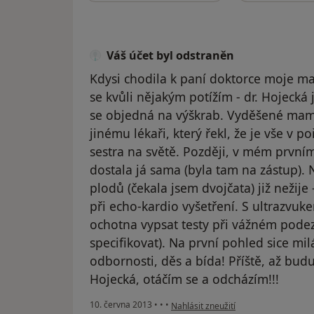
Váš účet byl odstraněn
Kdysi chodila k paní doktorce moje ma
se kvůli nějakým potížím - dr. Hojecká j
se objedná na výškrab. Vyděšené mamin
jinému lékaři, který řekl, že je vše v 
sestra na světě. Později, v mém prvním
dostala já sama (byla tam na zástup).
plodů (čekala jsem dvojčata) již nežije 
při echo-kardio vyšetření. S ultrazvuk
ochotna vypsat testy při vážném pode
specifikovat). Na první pohled sice mil
odbornosti, děs a bída! Příště, až budu 
Hojecká, otáčím se a odcházím!!!
podle názoru uživatele Váš účet byl 
10. června 2013
•
•
•
Nahlásit zneužití