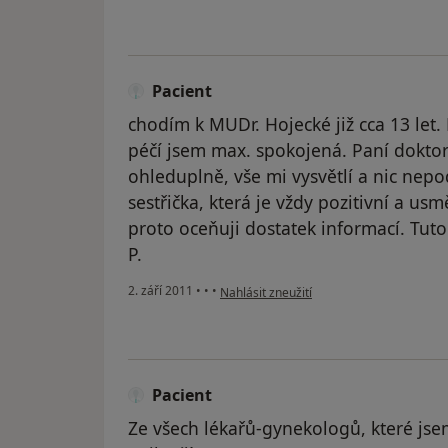
Pacient
chodím k MUDr. Hojecké již cca 13 let.
péčí jsem max. spokojená. Paní doktork
ohleduplně, vše mi vysvětlí a nic nepod
sestřička, která je vždy pozitivní a u
proto oceňuji dostatek informací. Tuto
P.
podle názoru uživatele Pacient
2. září 2011
•
•
•
Nahlásit zneužití
Pacient
Ze všech lékařů-gynekologů, které jse