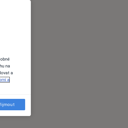
dobné
ahu na
lovat a
omí a
řijmout