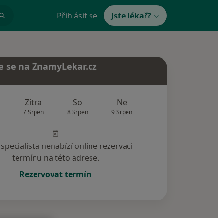
Přihlásit se
Jste lékař?
e se na ZnamyLekar.cz
Zítra
So
Ne
Po
Út
7 Srpen
8 Srpen
9 Srpen
10 Srpen
11 Srp
specialista nenabízí online rezervaci
termínu na této adrese.
Rezervovat termín