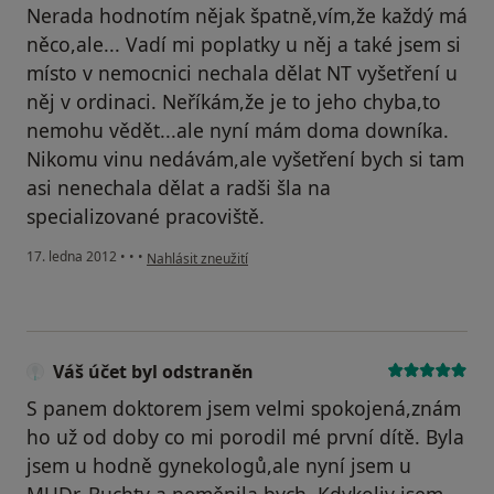
Nerada hodnotím nějak špatně,vím,že každý má
něco,ale... Vadí mi poplatky u něj a také jsem si
místo v nemocnici nechala dělat NT vyšetření u
něj v ordinaci. Neříkám,že je to jeho chyba,to
nemohu vědět...ale nyní mám doma downíka.
Nikomu vinu nedávám,ale vyšetření bych si tam
asi nenechala dělat a radši šla na
specializované pracoviště.
podle názoru uživatele Váš účet byl odstraněn
17. ledna 2012
•
•
•
Nahlásit zneužití
Váš účet byl odstraněn
S panem doktorem jsem velmi spokojená,znám
ho už od doby co mi porodil mé první dítě. Byla
jsem u hodně gynekologů,ale nyní jsem u
MUDr. Buchty a neměnila bych. Kdykoliv jsem