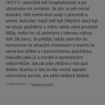
167/111 okamžitě mě hospitalizovali a po
ultrazvuku mi oznámili, že jdu za pět minut
dvanáct, dítě nemá dost vody v placentě a
umírá, bohužel i když měl být 26týdnů starý byl
ve vývoji zpožděný o měsíc takže váha pouhých
480g, nešlo ho už zachránit s takovou váhou
měl 2% šanci, že přežije, takže jsem šla do
nemocnice se zdravým miminkem a vracím se
sama bez dítěte a s porouchanou psychikou,
nebuďte jako já a choďte k opravdovým
odborníkům, tak jsk píše většina z Vás pan
doktor Buchta si tád za vše nechá zaplatit
nehorázné peníze, ale péče veškerá žádná!
podle názoru uživatele Váš účet byl odstraněn
4. března 2016
•
•
•
Nahlásit zneužití