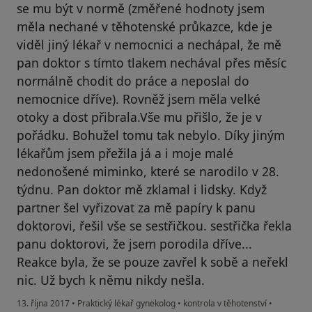
se mu být v normě (změřené hodnoty jsem
měla nechané v těhotenské průkazce, kde je
viděl jiný lékař v nemocnici a nechápal, že mě
pan doktor s tímto tlakem nechával přes měsíc
normálně chodit do práce a neposlal do
nemocnice dříve). Rovněž jsem měla velké
otoky a dost přibrala.Vše mu přišlo, že je v
pořádku. Bohužel tomu tak nebylo. Díky jiným
lékařům jsem přežila já a i moje malé
nedonošené miminko, které se narodilo v 28.
týdnu. Pan doktor mě zklamal i lidsky. Když
partner šel vyřizovat za mě papíry k panu
doktorovi, řešil vše se sestřičkou. sestřička řekla
panu doktorovi, že jsem porodila dříve...
Reakce byla, že se pouze zavřel k sobě a neřekl
nic. Už bych k němu nikdy nešla.
13. října 2017
•
Praktický lékař gynekolog
•
kontrola v těhotenství
•