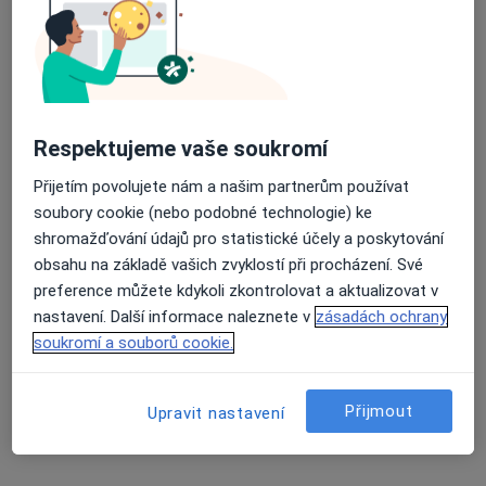
63 názorů
Respektujeme vaše soukromí
Recenze pacientů jsou pro nás důležité.
Specialisté nemají možnost zaplatit za
Přijetím povolujete nám a našim partnerům používat
odstranění nebo změnu recenze pacienta.
soubory cookie (nebo podobné technologie) ke
Další informace o názorech
Další informace.
shromažďování údajů pro statistické účely a poskytování
obsahu na základě vašich zvyklostí při procházení. Své
preference můžete kdykoli zkontrolovat a aktualizovat v
nastavení. Další informace naleznete v
zásadách ochrany
soukromí a souborů cookie.
Hledejte v názorech
Přijmout
Upravit nastavení