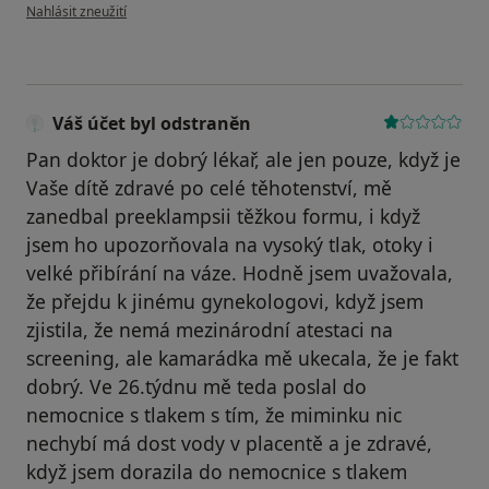
podle názoru uživatele Váš účet byl odstraněn
Nahlásit zneužití
Váš účet byl odstraněn
Pan doktor je dobrý lékař, ale jen pouze, když je
Vaše dítě zdravé po celé těhotenství, mě
zanedbal preeklampsii těžkou formu, i když
jsem ho upozorňovala na vysoký tlak, otoky i
velké přibírání na váze. Hodně jsem uvažovala,
že přejdu k jinému gynekologovi, když jsem
zjistila, že nemá mezinárodní atestaci na
screening, ale kamarádka mě ukecala, že je fakt
dobrý. Ve 26.týdnu mě teda poslal do
nemocnice s tlakem s tím, že miminku nic
nechybí má dost vody v placentě a je zdravé,
když jsem dorazila do nemocnice s tlakem