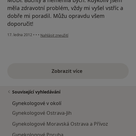
měla zdravotní problém, vždy mi vyšel vstříc a
dobře mi poradil. Můžu opravdu všem
doporučit!
podle názoru uživatele Váš účet byl odstraněn
17. ledna 2012
•
•
•
Nahlásit zneužití
Zobrazit více
výše uvedené názory
Související vyhledávání
Gynekologové v okolí
Gynekologové Ostrava-Jih
Gynekologové Moravská Ostrava a Přívoz
Gynekologové Poruba