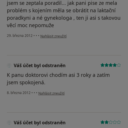
jsem se zeptala poradil... jak pani pise ze mela
problém s kojením měla se obrátit na laktační
poradkyni a né gynekologa , ten ji asi s takovou
věcí moc nepomuže
podle názoru uživatele Mia
29. března 2012
•
•
•
Nahlásit zneužití
Váš účet byl odstraněn
K panu doktorovi chodím asi 3 roky a zatím
jsem spokojená.
podle názoru uživatele Váš účet byl odstraněn
8. března 2012
•
•
•
Nahlásit zneužití
Váš účet byl odstraněn