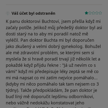
Váš účet byl odstraněn
K panu doktorovi Buchtovi, jsem přešla když mi
začaly potíže. Jelikož můj předešlý doktor byl asi
dosti starý na to aby mi poradil natož mě
vyléčil. Pan doktor Buchta mi byl doporučen
jako zkušený a velmi dobrý gynekolog. Bohužel
ale mé zdravotní problém, se kterými sem si
myslela že si hravě poradí trvají již několik let a
pokaždé když přijdu řekne : "Já už nevím co s
vámi" když mi předepisuje léky zeptá se mě co
mi má napsat co mi zatím nejvíce pomáhalo...
(kdyby mi něco pomáhalo tak tam nejsem co 3
týdny). Takže předpokládám, že pan doktor je
buď líný mě doporučit lepšímu odborníkovi,
nebo vážně nedokážu konstatovat jeho