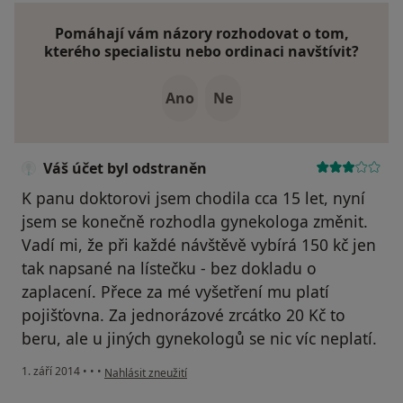
Pomáhají vám názory rozhodovat o tom,
kterého specialistu nebo ordinaci navštívit?
Ano
Ne
Váš účet byl odstraněn
K panu doktorovi jsem chodila cca 15 let, nyní
jsem se konečně rozhodla gynekologa změnit.
Vadí mi, že při každé návštěvě vybírá 150 kč jen
tak napsané na lístečku - bez dokladu o
zaplacení. Přece za mé vyšetření mu platí
pojišťovna. Za jednorázové zrcátko 20 Kč to
beru, ale u jiných gynekologů se nic víc neplatí.
podle názoru uživatele Váš účet byl odstraněn
1. září 2014
•
•
•
Nahlásit zneužití