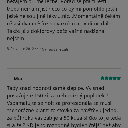
nezájem při mé léčbě. Pořád se ptám jestli
třeba nemám jíst něco co by mi pomohlo,jestli
ještě nejsou jiné léky....nic...Momentálně čekám
už asi dva měsíce na vakcínu a uvidíme dále.
Takže já z doktorovy péče vážně nadšená
nejsem.
podle názoru uživatele Váš účet byl odstraněn
8. července 2012
•
•
•
Nahlásit zneužití
Mia
M
Tady snad hodnotí samé slepice. Vy snad
považujete 150 kč za nehorázný poplatek ?
Vspamatujte se holt za profesionála se musí
"nehorázně platit" ta stovka za návštěvu jednou
za půl roku vás zabije a 50 kc za slíčko to je teda
síla že ? :-D je to rozhodně hygieničtější než aby