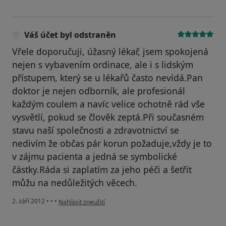
Váš účet byl odstraněn
Vřele doporučuji, úžasný lékař, jsem spokojená
nejen s vybavením ordinace, ale i s lidským
přístupem, který se u lékařů často nevídá.Pan
doktor je nejen odborník, ale profesionál
každým coulem a navíc velice ochotně rád vše
vysvětlí, pokud se člověk zeptá.Při současném
stavu naší společnosti a zdravotnictví se
nedivím že občas pár korun požaduje,vždy je to
v zájmu pacienta a jedná se symbolické
částky.Ráda si zaplatím za jeho péči a šetřit
můžu na nedůležitých věcech.
podle názoru uživatele Váš účet byl odstraněn
2. září 2012
•
•
•
Nahlásit zneužití