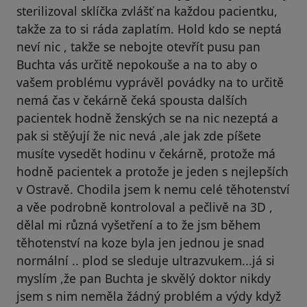
sterilizoval sklíčka zvlášť na každou pacientku,
takže za to si ráda zaplatím. Hold kdo se neptá
neví nic , takže se nebojte otevřít pusu pan
Buchta vás určitě nepokouše a na to aby o
vašem problému vyprávěl povádky na to určitě
nemá čas v čekárně čeká spousta dalších
pacientek hodně ženských se na nic nezeptá a
pak si stěýují že nic nevá ,ale jak zde píšete
musíte vysedět hodinu v čekárně, protože má
hodně pacientek a protože je jeden s nejlepších
v Ostravě. Chodila jsem k nemu celé těhotenství
a věe podrobně kontroloval a pečlivě na 3D ,
dělal mi různá vyšetření a to že jsm během
těhotenství na koze byla jen jednou je snad
normální .. plod se sleduje ultrazvukem...já si
myslím ,že pan Buchta je skvělý doktor nikdy
jsem s nim neměla žádný problém a výdy když