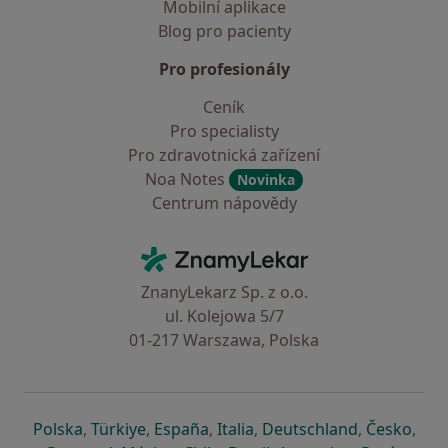
Mobilní aplikace
Blog pro pacienty
Pro profesionály
Ceník
Pro specialisty
Pro zdravotnická zařízení
Noa Notes
Novinka
Centrum nápovědy
Kontakt
ZnamyLekar - Hlavní stránka
ZnanyLekarz Sp. z o.o.
ul. Kolejowa 5/7
01-217 Warszawa, Polska
se otevře v nové záložce
se otevře v nové záložce
se otevře v nové záložce
se otevře v nové záložce
se otevře v 
se o
Polska
,
Türkiye
,
España
,
Italia
,
Deutschland
,
Česko
,