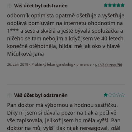
Váš účet byl odstraněn
odborník optimista opatrně ošetřuje a vyšetřuje
odolává pomluvám na internetu ohodnotím na
1*** a sestra skvělá a ještě bývalá spolužačka a
ničeho se tam nebojím a když jsem ve 40 letech
konečně otěhotněla, hlídal mě jak oko v hlavě
Mičulková Jana
podle názoru uživatele
26. září 2019
•
Praktický lékař gynekolog
•
prevence
•
Nahlásit zneužití
Váš účet byl odstraněn
Pan doktor má výbornou a hodnou sestřičku.
Díky ni jsem si dávala pozor na tlak a pečlivě
vše zapisovala, jelikož jsem ho měla vyšší. Pan
doktor na můj vyšší tlak nijak nereagoval, zdál