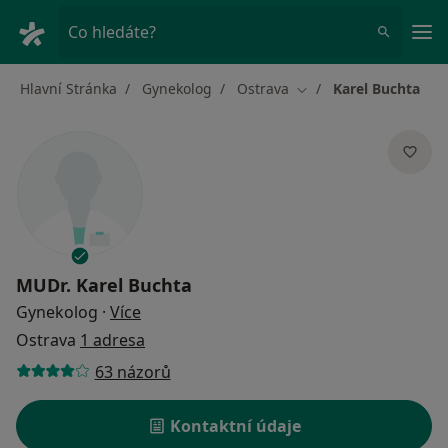
Hla
Co hledáte?
Hlavní Stránka
Gynekolog
Ostrava
Karel Buchta
Změna města
MUDr.
Karel Buchta
o specializacích
Gynekolog
·
Více
Ostrava
1 adresa
63 názorů
Kontaktní údaje