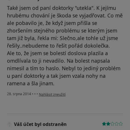
Také jsem od paní doktorky "utekla". K jejímu
hrubému chování je škoda se vyjadřovat. Co mě
ale pobavilo je, že když jsem přišla se
zhoršením stejného problému se kterým jsem
tam již byla, řekla mi: Slečno,ale tohle už jsme
řešily..nebudeme to řešit pořád dokolečka.
Ale to, že jsem se bolestí doslova plazila a
omdlívala to ji nevadilo. Na bolest napsala
nimesil a tím to haslo. Nebyl to jediný problém
u paní doktorky a tak jsem vzala nohy na
ramena a šla jinam.
podle názoru uživatele Váš účet byl odstraněn
28. srpna 2014
•
•
•
Nahlásit zneužití
Váš účet byl odstraněn