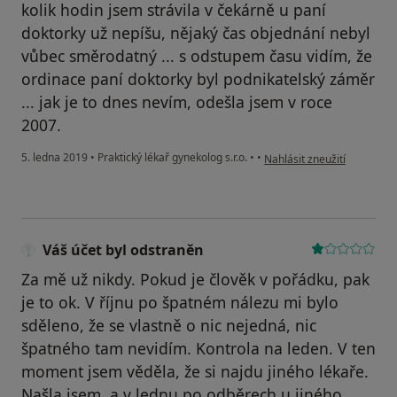
kolik hodin jsem strávila v čekárně u paní
doktorky už nepíšu, nějaký čas objednání nebyl
vůbec směrodatný ... s odstupem času vidím, že
ordinace paní doktorky byl podnikatelský záměr
... jak je to dnes nevím, odešla jsem v roce
2007.
podle názoru uživatele Váš
5. ledna 2019
•
Praktický lékař gynekolog s.r.o.
•
•
Nahlásit zneužití
Váš účet byl odstraněn
Za mě už nikdy. Pokud je člověk v pořádku, pak
je to ok. V říjnu po špatném nálezu mi bylo
sděleno, že se vlastně o nic nejedná, nic
špatného tam nevidím. Kontrola na leden. V ten
moment jsem věděla, že si najdu jiného lékaře.
Našla jsem, a v lednu po odběrech u jiného