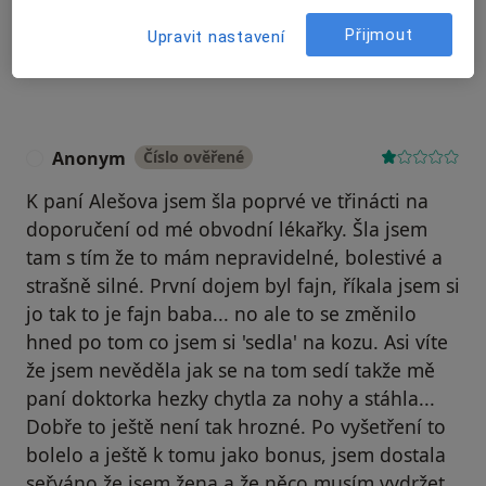
Hledejte v názorech
Přijmout
Upravit nastavení
Anonym
Číslo ověřené
A
K paní Alešova jsem šla poprvé ve třinácti na
doporučení od mé obvodní lékařky. Šla jsem
tam s tím že to mám nepravidelné, bolestivé a
strašně silné. První dojem byl fajn, říkala jsem si
jo tak to je fajn baba... no ale to se změnilo
hned po tom co jsem si 'sedla' na kozu. Asi víte
že jsem nevěděla jak se na tom sedí takže mě
paní doktorka hezky chytla za nohy a stáhla...
Dobře to ještě není tak hrozné. Po vyšetření to
bolelo a ještě k tomu jako bonus, jsem dostala
seřváno že jsem žena a že něco musím vydržet.