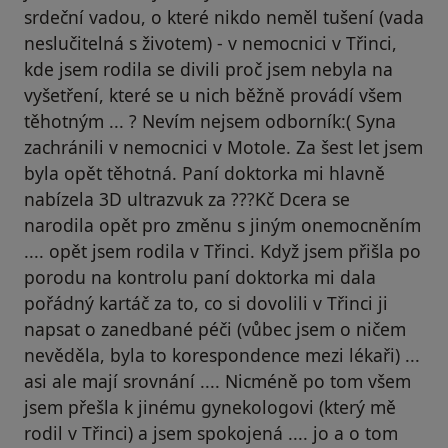
srdeční vadou, o které nikdo neměl tušení (vada
neslučitelná s životem) - v nemocnici v Třinci,
kde jsem rodila se divili proč jsem nebyla na
vyšetření, které se u nich běžně provádí všem
těhotným ... ? Nevím nejsem odborník:( Syna
zachránili v nemocnici v Motole. Za šest let jsem
byla opět těhotná. Paní doktorka mi hlavně
nabízela 3D ultrazvuk za ???Kč Dcera se
narodila opět pro změnu s jiným onemocněním
.... opět jsem rodila v Třinci. Když jsem přišla po
porodu na kontrolu paní doktorka mi dala
pořádný kartáč za to, co si dovolili v Třinci ji
napsat o zanedbané péči (vůbec jsem o ničem
nevěděla, byla to korespondence mezi lékaři) ...
asi ale mají srovnání .... Nicméně po tom všem
jsem přešla k jinému gynekologovi (který mě
rodil v Třinci) a jsem spokojená .... jo a o tom