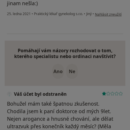
jinam nešla:)
podle názoru uživatele
25. ledna 2021
•
Praktický lékař gynekolog s.r.o.
•
Jiný
•
Nahlásit zneužití
Pomáhají vám názory rozhodovat o tom,
kterého specialistu nebo ordinaci navštívit?
Ano
Ne
Váš účet byl odstraněn
Bohužel mám také špatnou zkušenost.
Chodila jsem k paní doktorce od mých 9let.
Nejen arogance a hnusné chování, ale dělat
ultrazvuk přes konečník každý měsíc? (Měla