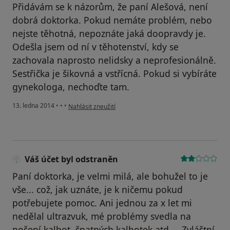
Přidávám se k názorům, že paní Alešová, není
dobrá doktorka. Pokud nemáte problém, nebo
nejste těhotná, nepoznáte jaká doopravdy je.
Odešla jsem od ní v těhotenství, kdy se
zachovala naprosto nelidsky a neprofesionálně.
Sestřička je šikovná a vstřícná. Pokud si vybíráte
gynekologa, nechoďte tam.
podle názoru uživatele Váš účet byl odstraněn
13. ledna 2014
•
•
•
Nahlásit zneužití
Váš účet byl odstraněn
Paní doktorka, je velmi milá, ale bohužel to je
vše... což, jak uznáte, je k ničemu pokud
potřebujete pomoc. Ani jednou za x let mi
nedělal ultrazvuk, mé problémy svedla na
nošení kalhot, špatných kalhotek atd.... Zvláštní,