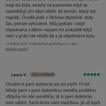
mají tel.čísla, emaily od pacientek když se
neobtěžují jím dáat vědět, že termín, který byl
neplatí. Člověk jede z Těrlicka zbytečně, tedy
čas, peníze vyhozené. Můj pediatr i když
objednaná s dětmi nejsem mi pokaždé když
není v práci tak vědět dá a já objednána byla,
13. května 2024
•
Praktický lékař gynekolog s.r.o.
•
Jiný
•
podle názoru uživatele anonym
Nahlásit zneužití
Laura V .
Číslo ověřené
L
Chodím k paní doktorce asi od mých 15 let .
Nikdy jsem s paní doktorkou neměla problém,
vždycky mi vše vysvětlila. Já si paní doktorky
moc vážím. Zachránila nám maličkou. Já už bych