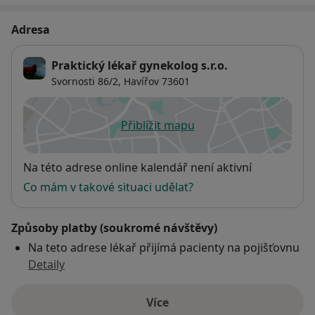
Adresa
Praktický lékař gynekolog s.r.o.
Svornosti 86/2,
Havířov
73601
Přiblížit mapu
se otevře v nové záložce
Dostupnost
Na této adrese online kalendář není aktivní
Co mám v takové situaci udělat?
Způsoby platby (soukromé návštěvy)
Na teto adrese lékař přijímá pacienty na pojišťovnu
Detaily
Více
o adrese