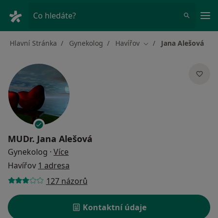
Hla
Co hledáte?
Hlavní Stránka
Gynekolog
Havířov
Jana Alešová
Změna města
MUDr.
Jana Alešová
o specializacích
Gynekolog
·
Více
Havířov
1 adresa
127 názorů
Kontaktní údaje