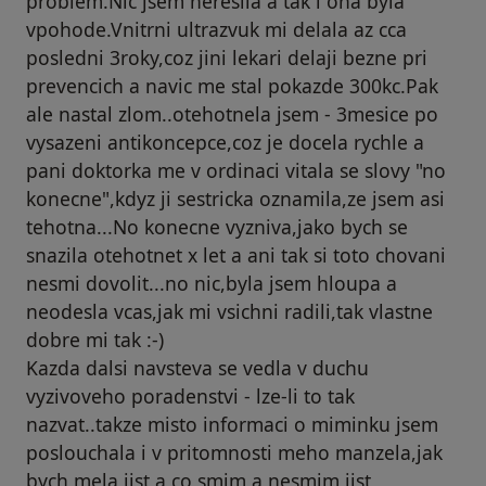
problem.Nic jsem neresila a tak i ona byla
vpohode.Vnitrni ultrazvuk mi delala az cca
posledni 3roky,coz jini lekari delaji bezne pri
prevencich a navic me stal pokazde 300kc.Pak
ale nastal zlom..otehotnela jsem - 3mesice po
vysazeni antikoncepce,coz je docela rychle a
pani doktorka me v ordinaci vitala se slovy "no
konecne",kdyz ji sestricka oznamila,ze jsem asi
tehotna...No konecne vyzniva,jako bych se
snazila otehotnet x let a ani tak si toto chovani
nesmi dovolit...no nic,byla jsem hloupa a
neodesla vcas,jak mi vsichni radili,tak vlastne
dobre mi tak :-)
Kazda dalsi navsteva se vedla v duchu
vyzivoveho poradenstvi - lze-li to tak
nazvat..takze misto informaci o miminku jsem
poslouchala i v pritomnosti meho manzela,jak
bych mela jist a co smim a nesmim jist