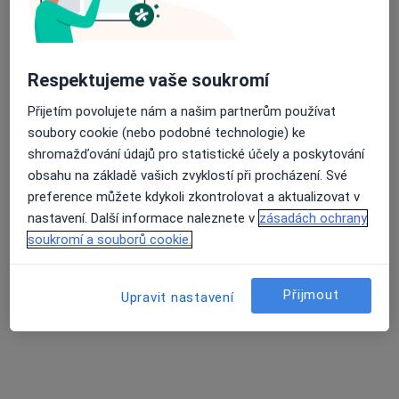
Gynekologická ambulance
Tento specialista nenabízí online rezervaci termínu na této adrese.
Rezervovat termín
Respektujeme vaše soukromí
Přijetím povolujete nám a našim partnerům používat
soubory cookie (nebo podobné technologie) ke
K dispozici jsou specialisté
shromažďování údajů pro statistické účely a poskytování
obsahu na základě vašich zvyklostí při procházení. Své
Tito specialisté se nacházejí mimo Uničov,
preference můžete kdykoli zkontrolovat a aktualizovat v
olomoucký, v oblastech blízkých vašemu
nastavení. Další informace naleznete v
zásadách ochrany
vyhledávání.
soukromí a souborů cookie.
Přijmout
Upravit nastavení