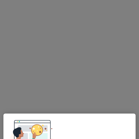
Horní nám. 8/285, Olomouc
•
Mapa
G-CENTRUM Olomouc s.r.o., gynekologie
Tento specialista nenabízí online rezervaci termínu na této adrese.
Rezervovat termín
MUDr. Gabriela Střítezská
Gynekolog
14 názorů
Nádražní 71, šternberk
•
Mapa