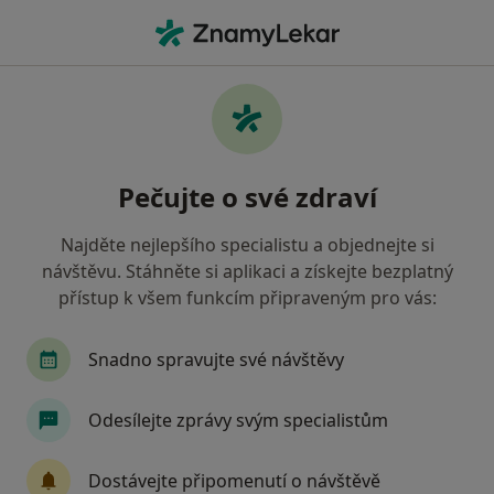
Hla
Gynekolog • Uničov, olomoucký
Filtry
• 1
Mapa
Doporučení gynekologové s Oborová
Pečujte o své zdraví
zdravotní pojišťovna Uničov
Jak řadíme výsledky vyhledávání?
Najděte nejlepšího specialistu a objednejte si
návštěvu. Stáhněte si aplikaci a získejte bezplatný
přístup k všem funkcím připraveným pro vás:
Snadno spravujte své návštěvy
Odesílejte zprávy svým specialistům
G-CENTRUM Olomouc s.r.o., gynekologie
Dostávejte připomenutí o návštěvě
Gynekolog, Sexuolog, Urolog