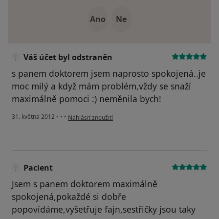
Ano
Ne
Váš účet byl odstraněn
s panem doktorem jsem naprosto spokojená..je
moc milý a když mám problém,vždy se snaží
maximálně pomoci :) neměnila bych!
podle názoru uživatele Váš účet byl odstraněn
31. května 2012
•
•
•
Nahlásit zneužití
Pacient
Jsem s panem doktorem maximálně
spokojená,pokaždé si dobře
popovídáme,vyšetřuje fajn,sestřičky jsou taky