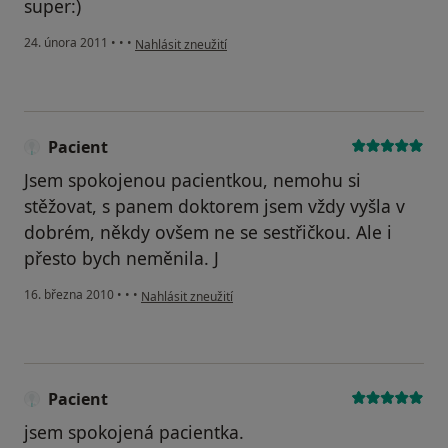
super:)
podle názoru uživatele Pacient
24. února 2011
•
•
•
Nahlásit zneužití
Pacient
Jsem spokojenou pacientkou, nemohu si
stěžovat, s panem doktorem jsem vždy vyšla v
dobrém, někdy ovšem ne se sestřičkou. Ale i
přesto bych neměnila. J
podle názoru uživatele Pacient
16. března 2010
•
•
•
Nahlásit zneužití
Pacient
jsem spokojená pacientka.