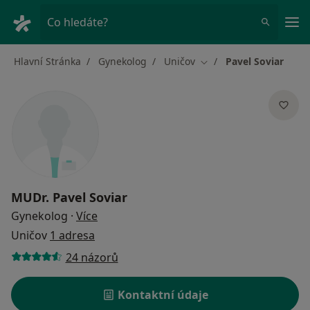
Hla
Co hledáte?
Hlavní Stránka
Gynekolog
Uničov
Pavel Soviar
Změna města
MUDr.
Pavel Soviar
o specializacích
Gynekolog
·
Více
Uničov
1 adresa
24 názorů
Kontaktní údaje