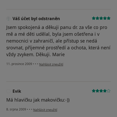
Váš účet byl odstraněn
Jsem spokojená a děkuji panu dr. za vše co pro
mě a mé děti udělal, byla jsem ošetřena i v
nemocnici v zahraničí, ale přístup se nedá
srovnat, příjemné prostředí a ochota, která není
vždy zvykem. Děkuji. Marie
podle názoru uživatele Váš účet byl odstraněn
11. prosince 2009
•
•
•
Nahlásit zneužití
Evik
E
Má hlavičku jak makovičku:-))
podle názoru uživatele Evik
8. srpna 2009
•
•
•
Nahlásit zneužití