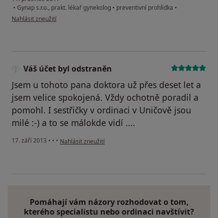
•
Gynap s.r.o., prakt. lékař gynekolog
•
preventivní prohlídka
•
podle názoru uživatele Váš účet byl odstraněn
Nahlásit zneužití
Váš účet byl odstraněn
Jsem u tohoto pana doktora už přes deset let a
jsem velice spokojená. Vždy ochotně poradil a
pomohl. I sestřičky v ordinaci v Uničově jsou
milé :-) a to se málokde vidí ....
podle názoru uživatele Váš účet byl odstraněn
17. září 2013
•
•
•
Nahlásit zneužití
Pomáhají vám názory rozhodovat o tom,
kterého specialistu nebo ordinaci navštívit?