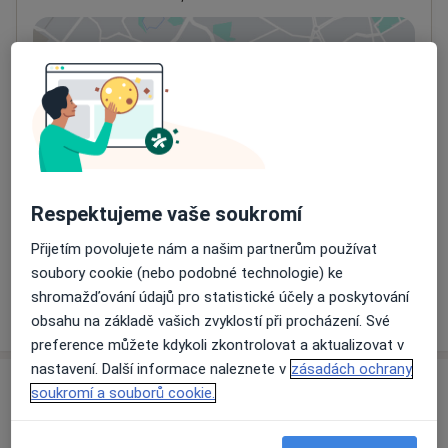
Přiblížit mapu
se otevře v nové záložce
Dostupnost
Na této adrese online kalendář není aktivní
Co mám v takové situaci udělat?
Způsoby platby (soukromé návštěvy)
Respektujeme vaše soukromí
Na teto adrese lékař přijímá pacienty na pojišťovnu
Přijetím povolujete nám a našim partnerům používat
Detaily
soubory cookie (nebo podobné technologie) ke
shromažďování údajů pro statistické účely a poskytování
Více
o adrese
obsahu na základě vašich zvyklostí při procházení. Své
preference můžete kdykoli zkontrolovat a aktualizovat v
nastavení. Další informace naleznete v
zásadách ochrany
Názory
soukromí a souborů cookie.
Přidejte svůj názor