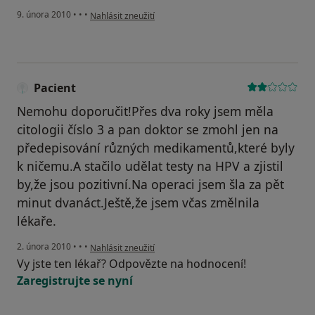
podle názoru uživatele Pacient
9. února 2010
•
•
•
Nahlásit zneužití
Pacient
Nemohu doporučit!Přes dva roky jsem měla
citologii číslo 3 a pan doktor se zmohl jen na
předepisování různých medikamentů,které byly
k ničemu.A stačilo udělat testy na HPV a zjistil
by,že jsou pozitivní.Na operaci jsem šla za pět
minut dvanáct.Ještě,že jsem včas změlnila
lékaře.
podle názoru uživatele Pacient
2. února 2010
•
•
•
Nahlásit zneužití
Vy jste ten lékař? Odpovězte na hodnocení!
Zaregistrujte se nyní