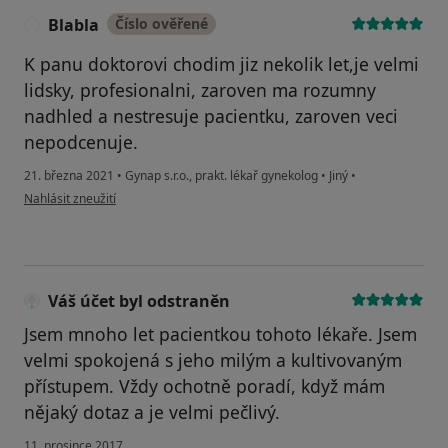
Blabla
Číslo ověřené
B
K panu doktorovi chodim jiz nekolik let,je velmi
lidsky, profesionalni, zaroven ma rozumny
nadhled a nestresuje pacientku, zaroven veci
nepodcenuje.
21. března 2021
•
Gynap s.r.o., prakt. lékař gynekolog
•
Jiný
•
podle názoru uživatele Blabla
Nahlásit zneužití
Váš účet byl odstraněn
Jsem mnoho let pacientkou tohoto lékaře. Jsem
velmi spokojená s jeho milým a kultivovaným
přístupem. Vždy ochotně poradí, když mám
nějaký dotaz a je velmi pečlivý.
11. prosince 2017