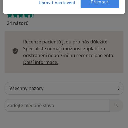
Přijmout
Upravit nastavení
24 názorů
Recenze pacientů jsou pro nás důležité.
Specialisté nemají možnost zaplatit za
odstranění nebo změnu recenze pacienta.
Další informace o názorech
Další informace.
Hledejte v názorech